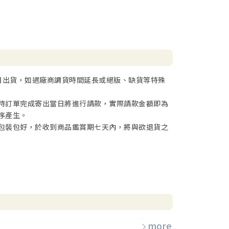
日出貨，如遇廠商調貨時間延長或絕版、缺貨等特殊
待訂單完成寄出當日將進行請款，實際請款金額即為
序產生。
包裝包好，於收到商品鑑賞期七天內，將與欲退貨之
more