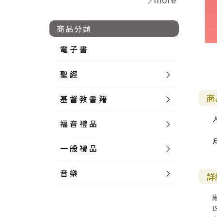
商品分類
電 子 書
聖 經
商
基 督 教 書 籍
新 舊 約 聖 經
福 音 禮 品
簡 體 聖 經
聖 經 論 叢
和 合 本
一 般 禮 品
英 文 聖 經
神 學 類
福 音 飾 品 配 件
和 合 本 標 點
參 考 書 工 具 書
音 樂
外 文 聖 經
實 踐 神 學
福 音 家 飾 用 品
一 般 卡 片
新 標 點 和 合 本
K J V
摩 西 五 經
系 統 神 學
福 音 項 鍊
讀 經 法
詳
中 外 文 聖 經
教 會 歷 史
福 音 生 活 雜 貨
一 般 文 具
詩 本 樂 譜
和 合 本 修 訂 版
E S V
歷 史 書
神 、 創 造
宣 教 差 傳
福 音 耳 環 / 耳 夾
福 音 桌 飾 品
萬 用 卡
釋 經 法
創 世 記
I