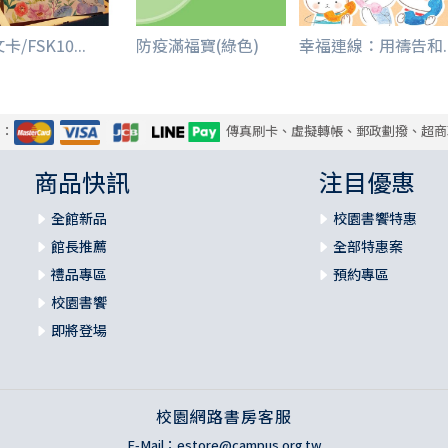
卡/FSK10...
防疫滿福寶(綠色)
幸福連線：用禱告和..
式：
傳真刷卡、虛擬轉帳、郵政劃撥、超商
商品快訊
注目優惠
全館新品
校園書饗特惠
館長推薦
全部特惠案
禮品專區
預約專區
校園書饗
即將登場
校園網路書房客服
E-Mail：
estore@campus.org.tw