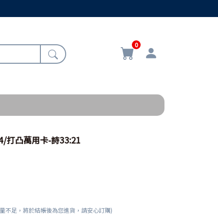
0
04/打凸萬用卡-詩33:21
數量不足，將於結帳後為您進貨，請安心訂購)