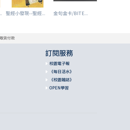
.
聖經小發現--聖經...
金句盒卡/BITE...
取貨付款
訂閱服務
校園電子報
《每日活水》
《校園雜誌》
OPEN學習