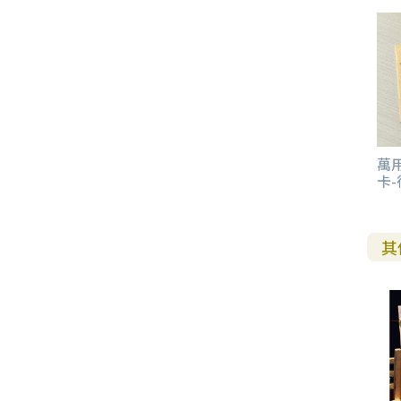
其 他 中 外 文 聖 經
新 約 歷 史 書
青 少 年
靈 恩
研 經 材 料
詩 、 散 文
福 音 包 裝 用 品
聖 經 故 事
約 拿 書
約 翰 福 音
加 拉 太 書
雅 各 書
啟 示 錄
信 徒 神 學
福 音 明 信 片 . 書 籤
成 人
教 育
兒 童 教 材
劇 本 遊 戲
福 音 文 具 雜 貨
聖 經 神 學
彌 迦 書
以 弗 所 書
彼 得 前 書
使 徒 行 傳
靈 界
福 音 季 節 卡
職 業
文 字 工 作
青 少 年 教 材
兒 童 故 事 C D
偽 經 次 經
那 鴻 書
腓 立 比 書
彼 得 後 書
福 音 小 禮 卡
特 殊 問 題
小 組 教 會
幼 稚 教 材
畫 冊
哈 巴 谷 書
歌 羅 西 書
約 翰 壹 、 貳 、 參 書
萬用
其 他 福 音 卡 片
卡
生 活 教 導
成 人 教 材
西 番 雅 書
帖 撒 羅 尼 迦 前 後
猶 大 書
其
主 日 學 教 材
哈 該 書
提 摩 太 前 後
歸 納 法 研 經
撒 迦 利 亞 書
提 多 書
紙 品
瑪 拉 基 書
腓 利 門 書
教 牧 書 信