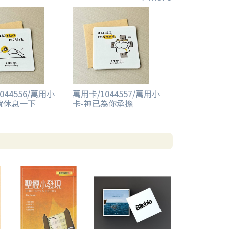
044556/萬用小
萬用卡/1044557/萬用小
就休息一下
卡-神已為你承擔