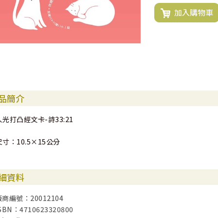
加入購物車
品簡介
人光打凸經文卡-詩33:21
尺寸：10.5×15公分
細資料
廠商編號：20012104
SBN：4710623320800