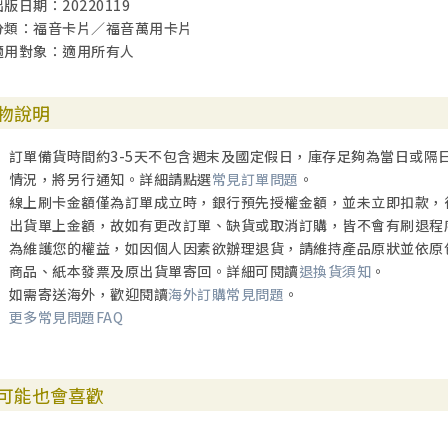
出版日期：20220119
分類：福音卡片／福音萬用卡片
適用對象：適用所有人
物說明
訂單備貨時間約3-5天不包含週末及國定假日，庫存足夠為當日或隔
情況，將另行通知。詳細請點選
常見訂單問題
。
線上刷卡金額僅為訂單成立時，銀行預先授權金額，並未立即扣款，
出貨單上金額，故如有更改訂單、缺貨或取消訂購，皆不會有刷退程
為維護您的權益，如因個人因素欲辦理退貨，請維持產品原狀並依原
商品、紙本發票及原出貨單寄回。詳細可閱讀
退換貨須知
。
如需寄送海外，歡迎閱讀
海外訂購常見問題
。
更多常見問題FAQ
可能也會喜歡