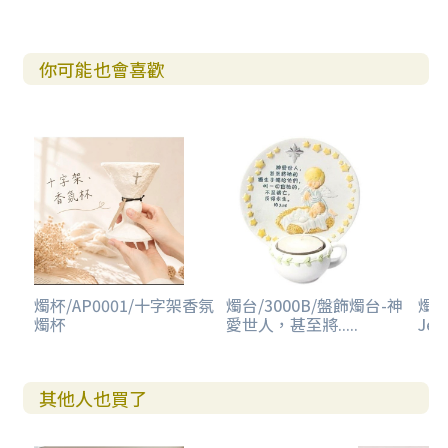
你可能也會喜歡
燭杯/AP0001/十字架香氛
燭台/3000B/盤飾燭台-神
燭台
燭杯
愛世人，甚至將.....
Jes
其他人也買了