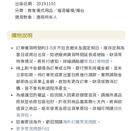
出版日期：20191101
分類：教會儀式用品／福音蠟燭/燭台
適用對象：適用所有人
購物說明
訂單備貨時間約3-5天不包含週末及國定假日，庫存足夠為
當日或隔日出貨，如遇廠商調貨時間延長或絕版、缺貨等
特殊情況，將另行通知。詳細請點選
常見訂單問題
。
線上刷卡金額僅為訂單成立時，銀行預先授權金額，並未
立即扣款，待訂單完成寄出當日將進行請款，實際請款金
額即為出貨單上金額，故如有更改訂單、缺貨或取消訂
購，皆不會有刷退程序產生。
為維護您的權益，如因個人因素欲辦理退貨，請維持產品
原狀並依原包裝包好，於收到商品鑑賞期七天內，將與欲
退貨之商品、紙本發票及原出貨單寄回。詳細可閱讀
退換
貨須知
。
如需寄送海外，歡迎閱讀
海外訂購常見問題
。
更多常見問題FAQ