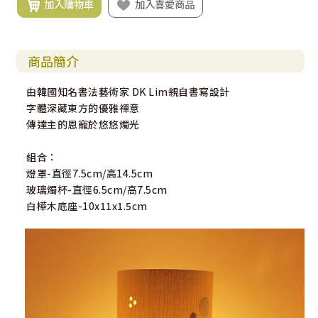
加入購物車
加入喜愛商品
商品簡介
由韓國知名書法藝術家 DK Lim親自書寫設計
字體深藏東方的優雅禪意
傳達主的恩寵於悠悠燭光
組合：
燈罩-直徑7.5cm/高14.5cm
玻璃燭杯-直徑6.5cm/高7.5cm
白樺木底座-10x11x1.5cm