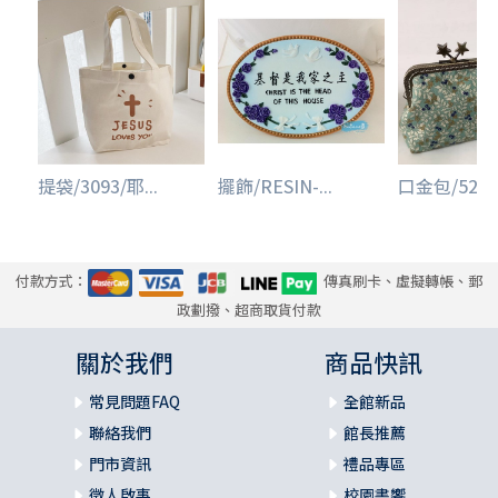
提袋/3093/耶...
擺飾/RESIN-...
口金包/5242/
付款方式：
傳真刷卡、虛擬轉帳、郵
政劃撥、超商取貨付款
關於我們
商品快訊
常見問題FAQ
全館新品
聯絡我們
館長推薦
門市資訊
禮品專區
徵人啟事
校園書饗