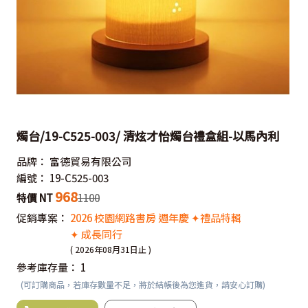
燭台/19-C525-003/ 清炫才怡燭台禮盒組-以馬內利
品牌：
富德貿易有限公司
編號：
19-C525-003
968
特價 NT
1100
促銷專案：
2026 校園網路書房 週年慶 ✦禮品特輯
✦ 成長同行
( 2026年08月31日止 )
參考庫存量：
1
(可訂購商品，若庫存數量不足，將於結帳後為您進貨，請安心訂購)