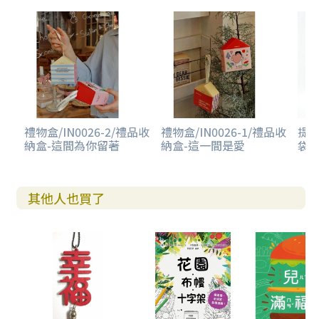
禮物盒/IN0026-2/禮品收
禮物盒/IN0026-1/禮品收
提袋
納盒-這間為你留著
納盒-這一間是愛
袋-
其他人也買了