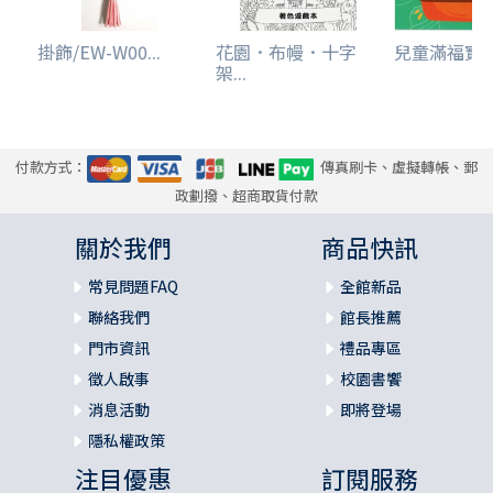
掛飾/EW-W00...
花園．布幔．十字
兒童滿福寶(
架...
付款方式：
傳真刷卡、虛擬轉帳、郵
政劃撥、超商取貨付款
關於我們
商品快訊
常見問題FAQ
全館新品
聯絡我們
館長推薦
門市資訊
禮品專區
徵人啟事
校園書饗
消息活動
即將登場
隱私權政策
注目優惠
訂閱服務