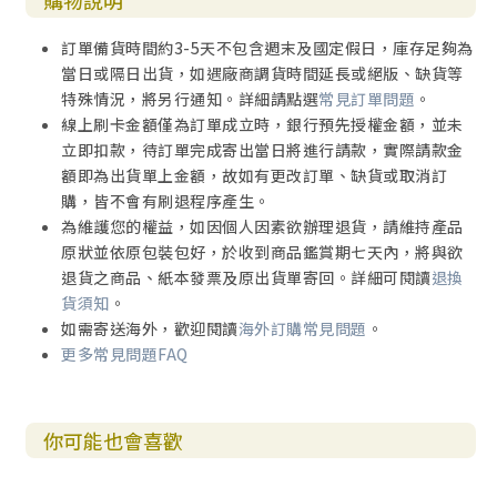
購物說明
訂單備貨時間約3-5天不包含週末及國定假日，庫存足夠為
當日或隔日出貨，如遇廠商調貨時間延長或絕版、缺貨等
特殊情況，將另行通知。詳細請點選
常見訂單問題
。
線上刷卡金額僅為訂單成立時，銀行預先授權金額，並未
立即扣款，待訂單完成寄出當日將進行請款，實際請款金
額即為出貨單上金額，故如有更改訂單、缺貨或取消訂
購，皆不會有刷退程序產生。
為維護您的權益，如因個人因素欲辦理退貨，請維持產品
原狀並依原包裝包好，於收到商品鑑賞期七天內，將與欲
退貨之商品、紙本發票及原出貨單寄回。詳細可閱讀
退換
貨須知
。
如需寄送海外，歡迎閱讀
海外訂購常見問題
。
更多常見問題FAQ
你可能也會喜歡