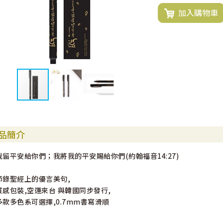
加入購物車
品簡介
我留平安給你們；我將我的平安賜給你們(約翰福音14:27)
節錄聖經上的優言美句,
質感包裝,空運來台 與韓國同步發行,
多款多色系可選擇,0.7mm書寫滑順