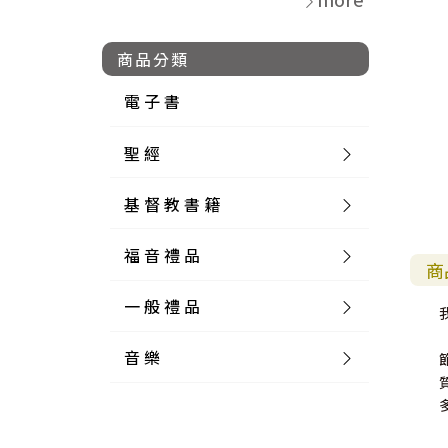
商品分類
電 子 書
聖 經
基 督 教 書 籍
新 舊 約 聖 經
福 音 禮 品
簡 體 聖 經
聖 經 論 叢
和 合 本
商
一 般 禮 品
英 文 聖 經
神 學 類
福 音 飾 品 配 件
和 合 本 標 點
參 考 書 工 具 書
音 樂
外 文 聖 經
實 踐 神 學
福 音 家 飾 用 品
一 般 卡 片
新 標 點 和 合 本
K J V
摩 西 五 經
系 統 神 學
福 音 項 鍊
讀 經 法
中 外 文 聖 經
教 會 歷 史
福 音 生 活 雜 貨
一 般 文 具
詩 本 樂 譜
和 合 本 修 訂 版
E S V
歷 史 書
神 、 創 造
宣 教 差 傳
福 音 耳 環 / 耳 夾
福 音 桌 飾 品
萬 用 卡
釋 經 法
創 世 記