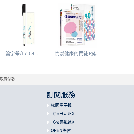
簽字筆/17-C4...
情感健康的門徒+擁...
取貨付款
訂閱服務
校園電子報
《每日活水》
《校園雜誌》
OPEN學習