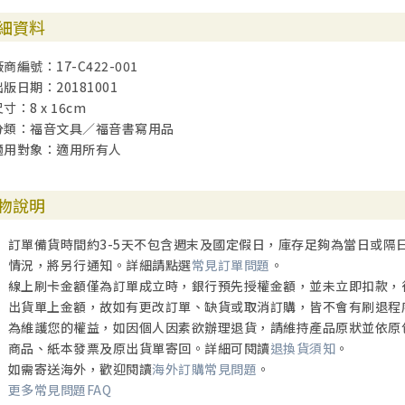
細資料
商編號：17-C422-001
出版日期：20181001
寸：8 x 16cm
分類：福音文具／福音書寫用品
適用對象：適用所有人
物說明
訂單備貨時間約3-5天不包含週末及國定假日，庫存足夠為當日或隔
情況，將另行通知。詳細請點選
常見訂單問題
。
線上刷卡金額僅為訂單成立時，銀行預先授權金額，並未立即扣款，
出貨單上金額，故如有更改訂單、缺貨或取消訂購，皆不會有刷退程
為維護您的權益，如因個人因素欲辦理退貨，請維持產品原狀並依原
商品、紙本發票及原出貨單寄回。詳細可閱讀
退換貨須知
。
如需寄送海外，歡迎閱讀
海外訂購常見問題
。
更多常見問題FAQ