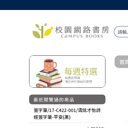
首
最近閱覽過的商品
簽字筆/17-C422-001/清炫才怡詩
經簽字筆-平安(黑)
more