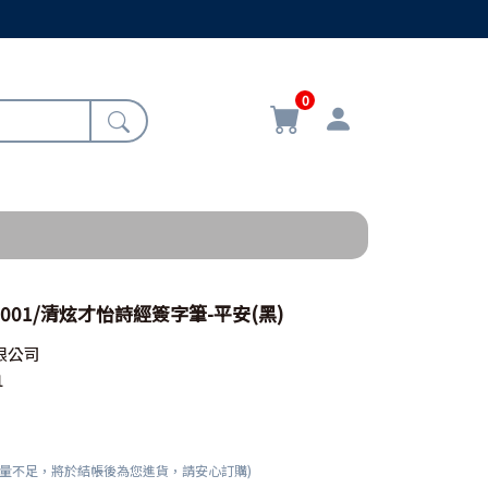
0
2-001/清炫才怡詩經簽字筆-平安(黑)
限公司
1
數量不足，將於結帳後為您進貨，請安心訂購)