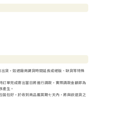
日出貨，如遇廠商調貨時間延長或絕版、缺貨等特殊
待訂單完成寄出當日將進行請款，實際請款金額即為
序產生。
包裝包好，於收到商品鑑賞期七天內，將與欲退貨之