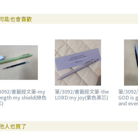
可能也會喜歡
3092/書籤經文筆-my
筆/3092/書籤經文筆-the
筆/309
ength my shield(綠色
LORD:my joy(紫色黑芯)
GOD is 
)
and ev
他人也買了