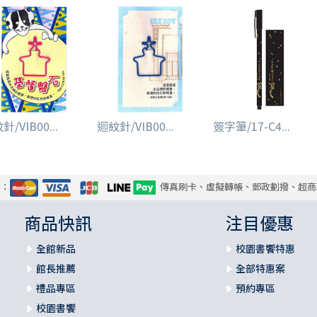
針/VIB00...
迴紋針/VIB00...
簽字筆/17-C4...
式：
傳真刷卡、虛擬轉帳、郵政劃撥、超商
商品快訊
注目優惠
全館新品
校園書饗特惠
館長推薦
全部特惠案
禮品專區
預約專區
校園書饗