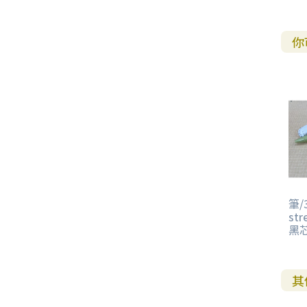
其 他 中 外 文 聖 經
新 約 歷 史 書
青 少 年
靈 恩
研 經 材 料
詩 、 散 文
福 音 包 裝 用 品
聖 經 故 事
約 拿 書
約 翰 福 音
加 拉 太 書
雅 各 書
啟 示 錄
信 徒 神 學
福 音 明 信 片 . 書 籤
你
成 人
教 育
兒 童 教 材
劇 本 遊 戲
福 音 文 具 雜 貨
聖 經 神 學
彌 迦 書
以 弗 所 書
彼 得 前 書
使 徒 行 傳
靈 界
福 音 季 節 卡
職 業
文 字 工 作
青 少 年 教 材
兒 童 故 事 C D
偽 經 次 經
那 鴻 書
腓 立 比 書
彼 得 後 書
福 音 小 禮 卡
特 殊 問 題
小 組 教 會
幼 稚 教 材
畫 冊
哈 巴 谷 書
歌 羅 西 書
約 翰 壹 、 貳 、 參 書
其 他 福 音 卡 片
生 活 教 導
成 人 教 材
西 番 雅 書
帖 撒 羅 尼 迦 前 後
猶 大 書
主 日 學 教 材
哈 該 書
提 摩 太 前 後
筆/
str
歸 納 法 研 經
撒 迦 利 亞 書
提 多 書
黑芯
紙 品
瑪 拉 基 書
腓 利 門 書
其
教 牧 書 信