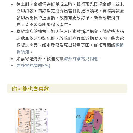
線上刷卡金額僅為訂單成立時，銀行預先授權金額，並未
立即扣款，待訂單完成寄出當日將進行請款，實際請款金
額即為出貨單上金額，故如有更改訂單、缺貨或取消訂
購，皆不會有刷退程序產生。
為維護您的權益，如因個人因素欲辦理退貨，請維持產品
原狀並依原包裝包好，於收到商品鑑賞期七天內，將與欲
退貨之商品、紙本發票及原出貨單寄回。詳細可閱讀
退換
貨須知
。
如需寄送海外，歡迎閱讀
海外訂購常見問題
。
更多常見問題FAQ
你可能也會喜歡