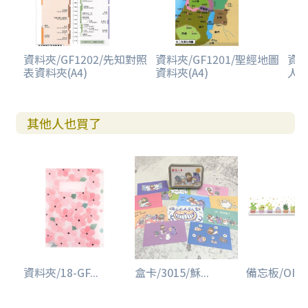
資料夾/GF1202/先知對照
資料夾/GF1201/聖經地圖
資料
表資料夾(A4)
資料夾(A4)
人
其他人也買了
資料夾/18-GF...
盒卡/3015/穌...
備忘板/OIU00