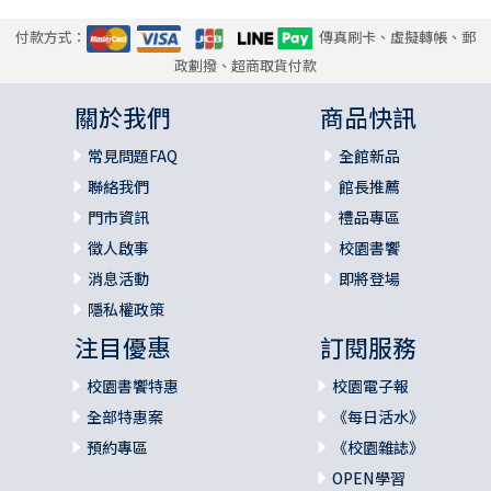
付款方式：
傳真刷卡、虛擬轉帳、郵
政劃撥、超商取貨付款
關於我們
商品快訊
常見問題FAQ
全館新品
聯絡我們
館長推薦
門市資訊
禮品專區
徵人啟事
校園書饗
消息活動
即將登場
隱私權政策
注目優惠
訂閱服務
校園書饗特惠
校園電子報
全部特惠案
《每日活水》
預約專區
《校園雜誌》
OPEN學習