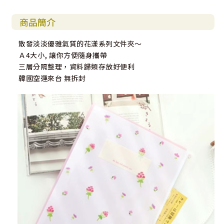
商品簡介
散發淡淡優雅氣質的花漾系列文件夾～
Ａ4大小, 讓你方便隨身攜帶
三層分隔整理，資料歸類存放好便利
韓國空運來台 無拆封