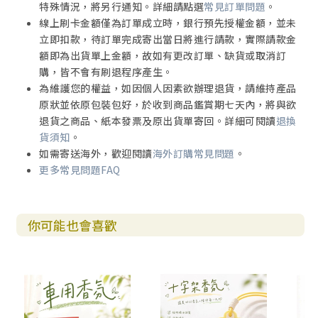
特殊情況，將另行通知。詳細請點選
常見訂單問題
。
線上刷卡金額僅為訂單成立時，銀行預先授權金額，並未
立即扣款，待訂單完成寄出當日將進行請款，實際請款金
額即為出貨單上金額，故如有更改訂單、缺貨或取消訂
購，皆不會有刷退程序產生。
為維護您的權益，如因個人因素欲辦理退貨，請維持產品
原狀並依原包裝包好，於收到商品鑑賞期七天內，將與欲
退貨之商品、紙本發票及原出貨單寄回。詳細可閱讀
退換
貨須知
。
如需寄送海外，歡迎閱讀
海外訂購常見問題
。
更多常見問題FAQ
你可能也會喜歡