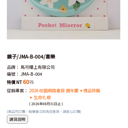
鏡子/JMA-B-004/喜樂
品牌：
馬可樓上有限公司
編號：
JMA-B-004
60
特價 NT
75
促銷專案：
2026 校園網路書房 週年慶 ✦禮品特輯
✦ 生命扎根
( 2026年08月31日止 )
(商品可訂購，結帳後立刻為您進貨，請安心訂購)
調貨說明