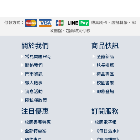
付款方式：
傳真刷卡、虛擬轉帳、郵
政劃撥、超商取貨付款
關於我們
商品快訊
常見問題FAQ
全館新品
聯絡我們
館長推薦
門市資訊
禮品專區
徵人啟事
校園書饗
消息活動
即將登場
隱私權政策
注目優惠
訂閱服務
校園書饗特惠
校園電子報
全部特惠案
《每日活水》
預約專區
《校園雜誌》