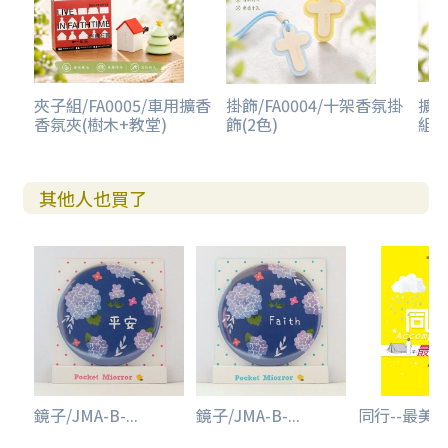
夾子組/FA0005/車用擴香
掛飾/FA0004/十架香氛掛
擴香
香氛夾(樹木+教堂)
飾(2色)
組
其他人也買了
鏡子/JMA-B-...
鏡子/JMA-B-...
同行--最美