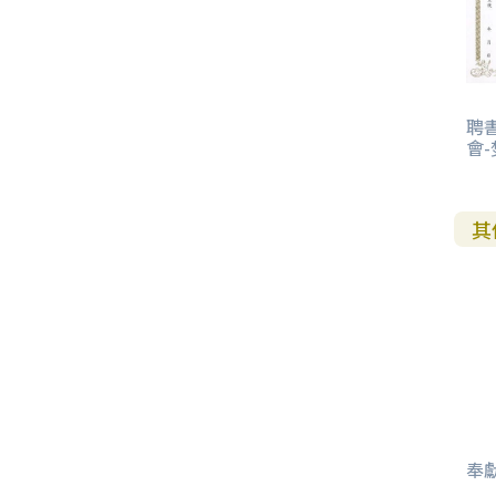
其 他 中 外 文 聖 經
新 約 歷 史 書
青 少 年
靈 恩
研 經 材 料
詩 、 散 文
福 音 包 裝 用 品
聖 經 故 事
約 拿 書
約 翰 福 音
加 拉 太 書
雅 各 書
啟 示 錄
信 徒 神 學
福 音 明 信 片 . 書 籤
成 人
教 育
兒 童 教 材
劇 本 遊 戲
福 音 文 具 雜 貨
聖 經 神 學
彌 迦 書
以 弗 所 書
彼 得 前 書
使 徒 行 傳
靈 界
福 音 季 節 卡
聘書
職 業
文 字 工 作
青 少 年 教 材
兒 童 故 事 C D
偽 經 次 經
那 鴻 書
腓 立 比 書
彼 得 後 書
會-
福 音 小 禮 卡
特 殊 問 題
小 組 教 會
幼 稚 教 材
畫 冊
哈 巴 谷 書
歌 羅 西 書
約 翰 壹 、 貳 、 參 書
其 他 福 音 卡 片
其
生 活 教 導
成 人 教 材
西 番 雅 書
帖 撒 羅 尼 迦 前 後
猶 大 書
主 日 學 教 材
哈 該 書
提 摩 太 前 後
歸 納 法 研 經
撒 迦 利 亞 書
提 多 書
紙 品
瑪 拉 基 書
腓 利 門 書
奉獻
教 牧 書 信