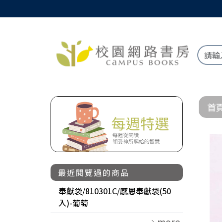
首
最近閱覽過的商品
奉獻袋/810301C/感恩奉獻袋(50
入)-葡萄
more