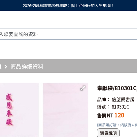
2026校園網路書房週年慶：與上帝同行的人生地圖！
頁
商品詳細資料
奉獻袋/810301
品牌：
信望愛書房
編號：
810301C
120
售價 NT
(商品可訂購，結帳後立
調貨說明