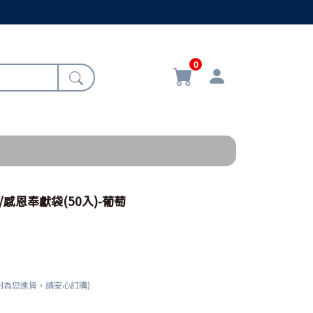
0
C/感恩奉獻袋(50入)-葡萄
刻為您進貨，請安心訂購)