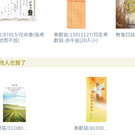
/87015/任命書(長老
奉獻袋/13011127/月定奉
教會日誌
焚而不毀)
獻袋-赤牛皮(20入小)
他人也買了
袋/ELOB0...
奉獻袋/81030...