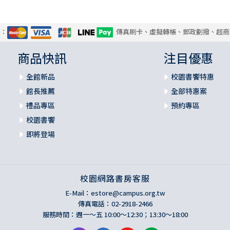
式：
傳真刷卡、虛擬轉帳、郵政劃撥、超商
商品快訊
注目優惠
全館新品
校園書饗特惠
館長推薦
全部特惠案
禮品專區
預約專區
校園書饗
即將登場
校園網路書房客服
E-Mail：
estore@campus.org.tw
傳真電話：02-2918-2466
服務時間：週一～五 10:00～12:30；13:30～18:00