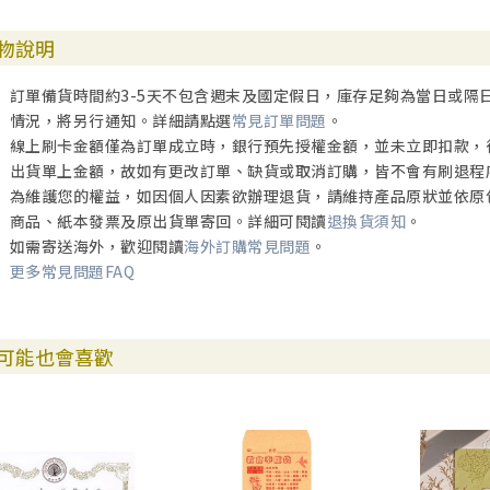
物說明
訂單備貨時間約3-5天不包含週末及國定假日，庫存足夠為當日或隔
情況，將另行通知。詳細請點選
常見訂單問題
。
線上刷卡金額僅為訂單成立時，銀行預先授權金額，並未立即扣款，
出貨單上金額，故如有更改訂單、缺貨或取消訂購，皆不會有刷退程
為維護您的權益，如因個人因素欲辦理退貨，請維持產品原狀並依原
商品、紙本發票及原出貨單寄回。詳細可閱讀
退換貨須知
。
如需寄送海外，歡迎閱讀
海外訂購常見問題
。
更多常見問題FAQ
可能也會喜歡