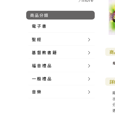
商品分類
電 子 書
聖 經
商
基 督 教 書 籍
新 舊 約 聖 經
福 音 禮 品
簡 體 聖 經
聖 經 論 叢
和 合 本
一 般 禮 品
英 文 聖 經
神 學 類
福 音 飾 品 配 件
和 合 本 標 點
參 考 書 工 具 書
詳
音 樂
外 文 聖 經
實 踐 神 學
福 音 家 飾 用 品
一 般 卡 片
新 標 點 和 合 本
K J V
摩 西 五 經
系 統 神 學
福 音 項 鍊
讀 經 法
中 外 文 聖 經
教 會 歷 史
福 音 生 活 雜 貨
一 般 文 具
詩 本 樂 譜
和 合 本 修 訂 版
E S V
歷 史 書
神 、 創 造
宣 教 差 傳
福 音 耳 環 / 耳 夾
福 音 桌 飾 品
萬 用 卡
釋 經 法
創 世 記