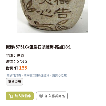
擺飾/5751G/蛋型石頭擺飾-路加18:1
品牌：
申嘉
編號：
5751G
135
售價 NT
(商品可訂購，結帳後立刻為您進貨，請安心訂購)
調貨說明
加入購物車
加入喜愛商品