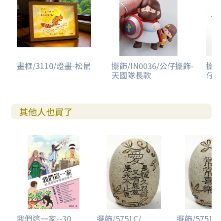
畫框/3110/燈畫-松鼠
擺飾/IN0036/公仔擺飾-
擺飾
天國隊長款
仔擺
其他人也買了
我們這一家--30...
擺飾/5751C/...
擺飾/5751L/.