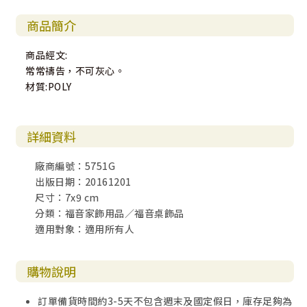
商品簡介
商品經文:
常常禱告，不可灰心。
材質:POLY
詳細資料
廠商編號：5751G
出版日期：20161201
尺寸：7x9 cm
分類：福音家飾用品／福音桌飾品
適用對象：適用所有人
購物說明
訂單備貨時間約3-5天不包含週末及國定假日，庫存足夠為