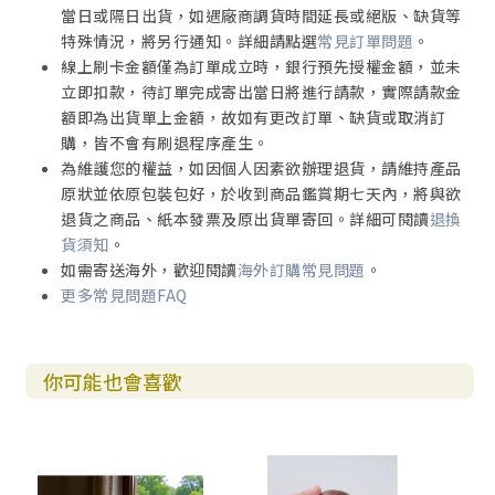
當日或隔日出貨，如遇廠商調貨時間延長或絕版、缺貨等
特殊情況，將另行通知。詳細請點選
常見訂單問題
。
線上刷卡金額僅為訂單成立時，銀行預先授權金額，並未
立即扣款，待訂單完成寄出當日將進行請款，實際請款金
額即為出貨單上金額，故如有更改訂單、缺貨或取消訂
購，皆不會有刷退程序產生。
為維護您的權益，如因個人因素欲辦理退貨，請維持產品
原狀並依原包裝包好，於收到商品鑑賞期七天內，將與欲
退貨之商品、紙本發票及原出貨單寄回。詳細可閱讀
退換
貨須知
。
如需寄送海外，歡迎閱讀
海外訂購常見問題
。
更多常見問題FAQ
你可能也會喜歡