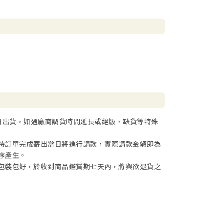
日出貨，如遇廠商調貨時間延長或絕版、缺貨等特殊
待訂單完成寄出當日將進行請款，實際請款金額即為
序產生。
包裝包好，於收到商品鑑賞期七天內，將與欲退貨之