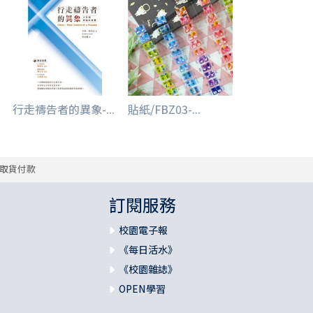
行走禱告者的異象-...
貼紙/FBZ03-...
取貨付款
訂閱服務
校園電子報
《每日活水》
《校園雜誌》
OPEN學習