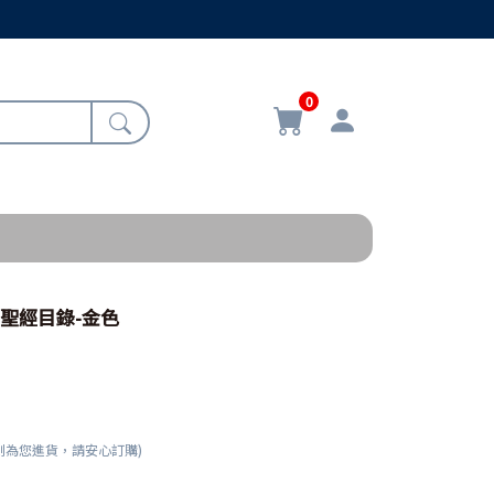
0
2/聖經目錄-金色
刻為您進貨，請安心訂購)