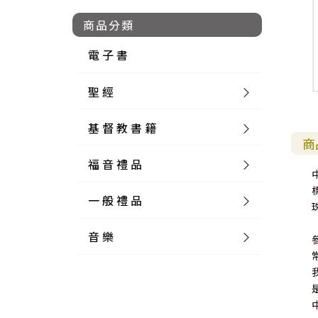
商品分類
電 子 書
聖 經
基 督 教 書 籍
新 舊 約 聖 經
商
福 音 禮 品
簡 體 聖 經
聖 經 論 叢
和 合 本
一 般 禮 品
英 文 聖 經
神 學 類
福 音 飾 品 配 件
和 合 本 標 點
參 考 書 工 具 書
音 樂
外 文 聖 經
實 踐 神 學
福 音 家 飾 用 品
一 般 卡 片
新 標 點 和 合 本
K J V
摩 西 五 經
系 統 神 學
福 音 項 鍊
讀 經 法
中 外 文 聖 經
教 會 歷 史
福 音 生 活 雜 貨
一 般 文 具
詩 本 樂 譜
和 合 本 修 訂 版
E S V
歷 史 書
神 、 創 造
宣 教 差 傳
福 音 耳 環 / 耳 夾
福 音 桌 飾 品
萬 用 卡
釋 經 法
創 世 記
註 釋 本 聖 經
生 命 造 就
福 音 食 器 廚 房
食 器 廚 房
C D
現 代 中 文 譯 本
G N B
和 合 本 / N I V
舊 約 註 釋
基 督
社 會 參 與
歷 史
福 音 手 環 / 手 鍊
福 音 布 軸 掛 畫
福 音 服 飾 布 品
貼 紙
日 記 . 筆 記
音 樂 叢 書
聖 經 概 論
出 埃 及 記
約 書 亞 記