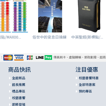
貼/MAX00...
俗世中的安息日操練
中英聖經(新標點/...
式：
傳真刷卡、虛擬轉帳、郵政劃撥、超商
商品快訊
注目優惠
全館新品
校園書饗特惠
館長推薦
全部特惠案
禮品專區
預約專區
校園書饗
即將登場