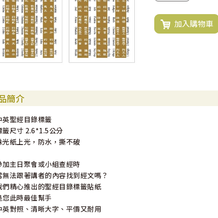
加入購物車
品簡介
中英聖經目錄標籤
標籤尺寸 2.6*1.5公分
珠光紙上光，防水，撕不破
參加主日聚會或小組查經時
常無法跟著講者的內容找到經文嗎？
我們精心推出的聖經目錄標籤貼紙
是您此時最佳幫手
中英對照、清晰大字、平價又耐用