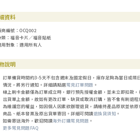
細資料
廠商編號：OCQ002
分類：福音卡片／福音貼紙
適用對象：適用所有人
物說明
訂單備貨時間約3-5天不包含週末及國定假日，庫存足夠為當日或隔
情況，將另行通知。詳細請點選
常見訂單問題
。
線上刷卡金額僅為訂單成立時，銀行預先授權金額，並未立即扣款，
出貨單上金額，故如有更改訂單、缺貨或取消訂購，皆不會有刷退程
為維護您的權益，如因個人因素欲辦理退貨，請維持產品原狀並依原
商品、紙本發票及原出貨單寄回。詳細可閱讀
退換貨須知
。
如需寄送海外，歡迎閱讀
海外訂購常見問題
。
更多常見問題FAQ