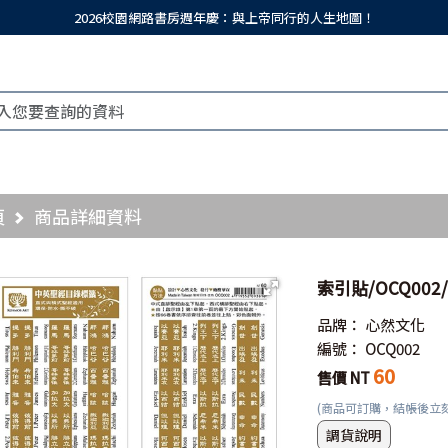
2026校園網路書房週年慶：與上帝同行的人生地圖！
頁
商品詳細資料
索引貼/OCQ00
品牌：
心然文化
編號：
OCQ002
60
售價 NT
(商品可訂購，結帳後立
調貨說明