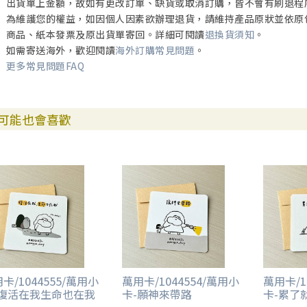
出貨單上金額，故如有更改訂單、缺貨或取消訂購，皆不會有刷退程
為維護您的權益，如因個人因素欲辦理退貨，請維持產品原狀並依原
商品、紙本發票及原出貨單寄回。詳細可閱讀
退換貨須知
。
如需寄送海外，歡迎閱讀
海外訂購常見問題
。
更多常見問題FAQ
可能也會喜歡
卡/1044555/萬用小
萬用卡/1044554/萬用小
萬用卡/1
-復活在我生命也在我
卡-願神來帶路
卡-累了