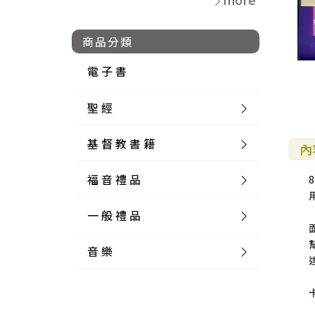
商品分類
電 子 書
聖 經
基 督 教 書 籍
新 舊 約 聖 經
內
福 音 禮 品
簡 體 聖 經
聖 經 論 叢
和 合 本
一 般 禮 品
英 文 聖 經
神 學 類
福 音 飾 品 配 件
和 合 本 標 點
參 考 書 工 具 書
音 樂
外 文 聖 經
實 踐 神 學
福 音 家 飾 用 品
一 般 卡 片
新 標 點 和 合 本
K J V
摩 西 五 經
系 統 神 學
福 音 項 鍊
讀 經 法
中 外 文 聖 經
教 會 歷 史
福 音 生 活 雜 貨
一 般 文 具
詩 本 樂 譜
和 合 本 修 訂 版
E S V
歷 史 書
神 、 創 造
宣 教 差 傳
福 音 耳 環 / 耳 夾
福 音 桌 飾 品
萬 用 卡
釋 經 法
創 世 記