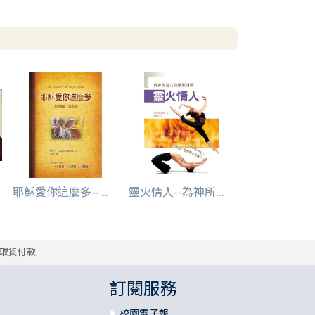
耶穌愛你這麼多--...
靈火情人--為神所...
取貨付款
訂閱服務
校園電子報