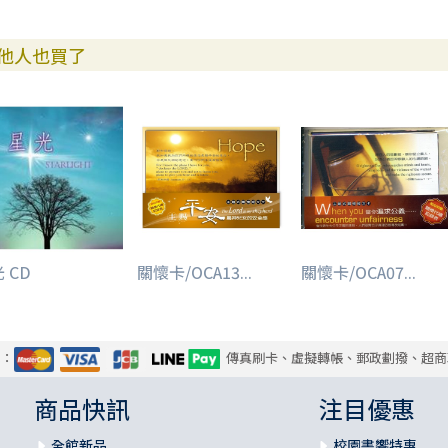
他人也買了
 CD
關懷卡/OCA13...
關懷卡/OCA07...
式：
傳真刷卡、虛擬轉帳、郵政劃撥、超商
商品快訊
注目優惠
全館新品
校園書饗特惠