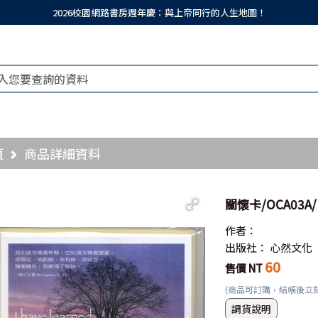
2026校園網路書房週年慶：與上帝同行的人生地圖！
頁
商品詳細資料
關懷卡/OCA03A
作者：
出版社：
心然文化
60
售價 NT
(商品可訂購，結帳後立
調貨說明