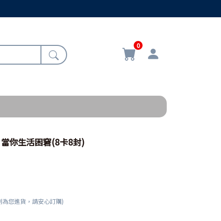
0
/ 當你生活困窘(8卡8封)
刻為您進貨，請安心訂購)