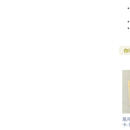
其 他 中 外 文 聖 經
新 約 歷 史 書
青 少 年
靈 恩
研 經 材 料
詩 、 散 文
福 音 包 裝 用 品
聖 經 故 事
約 拿 書
約 翰 福 音
加 拉 太 書
雅 各 書
啟 示 錄
信 徒 神 學
福 音 明 信 片 . 書 籤
成 人
教 育
兒 童 教 材
劇 本 遊 戲
福 音 文 具 雜 貨
聖 經 神 學
彌 迦 書
以 弗 所 書
彼 得 前 書
使 徒 行 傳
靈 界
福 音 季 節 卡
職 業
文 字 工 作
青 少 年 教 材
兒 童 故 事 C D
偽 經 次 經
那 鴻 書
腓 立 比 書
彼 得 後 書
福 音 小 禮 卡
你
特 殊 問 題
小 組 教 會
幼 稚 教 材
畫 冊
哈 巴 谷 書
歌 羅 西 書
約 翰 壹 、 貳 、 參 書
其 他 福 音 卡 片
生 活 教 導
成 人 教 材
西 番 雅 書
帖 撒 羅 尼 迦 前 後
猶 大 書
主 日 學 教 材
哈 該 書
提 摩 太 前 後
歸 納 法 研 經
撒 迦 利 亞 書
提 多 書
紙 品
瑪 拉 基 書
腓 利 門 書
萬用
卡
教 牧 書 信