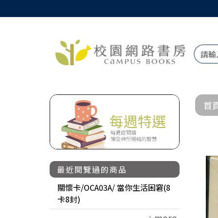
首
最近閱覽過的商品
關懷卡/OCA03A/ 當你生活困窘(8
卡8封)
more