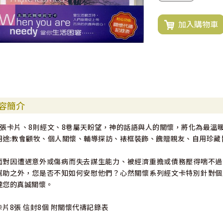
加入購物車
容簡介
8張卡片、8則經文、8巷屬天盼望，神的話語與人的關懷，將化為最溫
用途:教會顧牧、個人關懷、輔導探訪、裱框裝飾、餽贈親友、自用珍藏
面對因遭遇意外或傷病而失去謀生能力、被經濟重擔或債務壓得喘不過
幫助之外，您是否不知如何安慰他們？心然關懷系列經文卡特別針對個
達您的真誠關懷。
卡片8張 信封8個 附關懷代禱記錄表