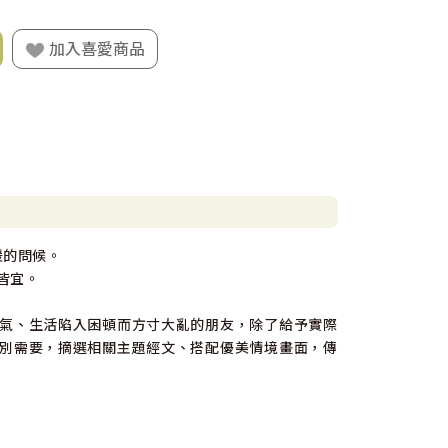
加入喜愛商品
暖的問候。
皆宜。
氣、生活陷入困頓而方寸大亂的朋友，除了給予實際
別需要，摘選相關主題經文、搭配優美情境畫面，傳