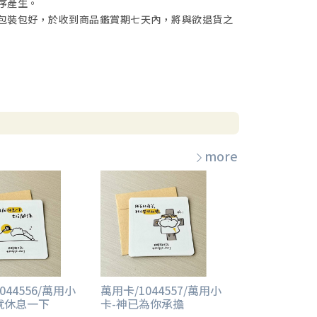
序產生。
包裝包好，於收到商品鑑賞期七天內，將與欲退貨之
more
044556/萬用小
萬用卡/1044557/萬用小
就休息一下
卡-神已為你承擔