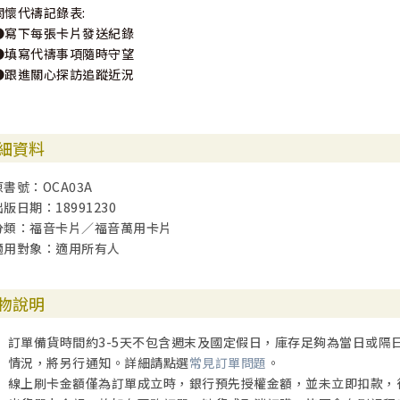
關懷代禱記錄表:
●寫下每張卡片發送紀錄
●填寫代禱事項隨時守望
●跟進關心探訪追蹤近況
細資料
原書號：OCA03A
出版日期：18991230
分類：福音卡片／福音萬用卡片
適用對象：適用所有人
物說明
訂單備貨時間約3-5天不包含週末及國定假日，庫存足夠為當日或隔
情況，將另行通知。詳細請點選
常見訂單問題
。
線上刷卡金額僅為訂單成立時，銀行預先授權金額，並未立即扣款，