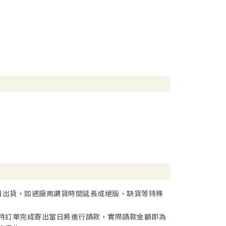
日出貨，如遇廠商調貨時間延長或絕版、缺貨等特殊
待訂單完成寄出當日將進行請款，實際請款金額即為