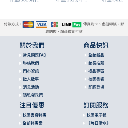
付款方式：
傳真刷卡、虛擬轉帳、郵
政劃撥、超商取貨付款
關於我們
商品快訊
常見問題FAQ
全館新品
聯絡我們
館長推薦
門市資訊
禮品專區
徵人啟事
校園書饗
消息活動
即將登場
隱私權政策
注目優惠
訂閱服務
校園書饗特惠
校園電子報
全部特惠案
《每日活水》