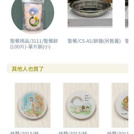
聖餐用品/3111/聖餐餅
聖餐/CS-A5/餅盤(另售蓋)
聖餐
(100片)-單片裝(小)
其他人也買了
杯墊/3015/杯...
杯墊/3015/杯...
杯墊/3015/杯