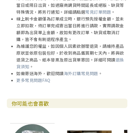
當日或隔日出貨，如遇廠商調貨時間延長或絕版、缺貨等
特殊情況，將另行通知。詳細請點選
常見訂單問題
。
線上刷卡金額僅為訂單成立時，銀行預先授權金額，並未
立即扣款，待訂單完成寄出當日將進行請款，實際請款金
額即為出貨單上金額，故如有更改訂單、缺貨或取消訂
購，皆不會有刷退程序產生。
為維護您的權益，如因個人因素欲辦理退貨，請維持產品
原狀並依原包裝包好，於收到商品鑑賞期七天內，將與欲
退貨之商品、紙本發票及原出貨單寄回。詳細可閱讀
退換
貨須知
。
如需寄送海外，歡迎閱讀
海外訂購常見問題
。
更多常見問題FAQ
你可能也會喜歡