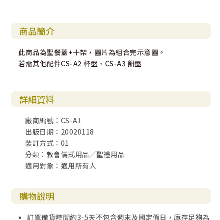
商品簡介
此商品為聖餐蓋+十架，圖片為組合完示意圖。
若需其他配件CS-A2 杯盤、CS-A3 餅盤
詳細資料
廠商編號：CS-A1
出版日期：20020118
裝訂方式：01
分類：教會儀式用品／聖禮用品
適用對象：適用所有人
購物說明
訂單備貨時間約3-5天不包含週末及國定假日，庫存足夠為