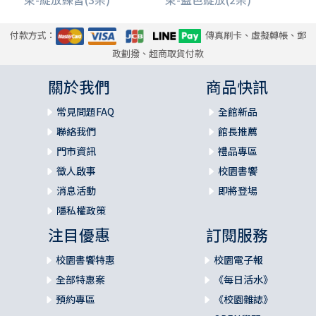
付款方式：
傳真刷卡、虛擬轉帳、郵
政劃撥、超商取貨付款
關於我們
商品快訊
常見問題FAQ
全館新品
聯絡我們
館長推薦
門市資訊
禮品專區
徵人啟事
校園書饗
消息活動
即將登場
隱私權政策
注目優惠
訂閱服務
校園書饗特惠
校園電子報
全部特惠案
《每日活水》
預約專區
《校園雜誌》