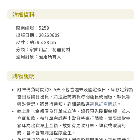
詳細資料
廠商編號：5259
出版日期：20260609
尺寸：約29 x 38cm
分類：家飾用品／花器花材
適用對象：適用所有人
購物說明
訂單備貨時間約3-5天不包含週末及國定假日，庫存足夠為
當日或隔日出貨，如遇廠商調貨時間延長或絕版、缺貨等
特殊情況，將另行通知。詳細請點選
常見訂單問題
。
線上刷卡金額僅為訂單成立時，銀行預先授權金額，並未
立即扣款，待訂單完成寄出當日將進行請款，實際請款金
額即為出貨單上金額，故如有更改訂單、缺貨或取消訂
購，皆不會有刷退程序產生。
為維護您的權益，如因個人因素欲辦理退貨，請維持產品