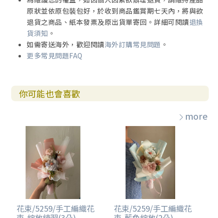
原狀並依原包裝包好，於收到商品鑑賞期七天內，將與欲
退貨之商品、紙本發票及原出貨單寄回。詳細可閱讀
退換
貨須知
。
如需寄送海外，歡迎閱讀
海外訂購常見問題
。
更多常見問題FAQ
你可能也會喜歡
more
花束/5259/手工編織花
花束/5259/手工編織花
束-綻放練習(3朵)
束-藍色綻放(2朵)