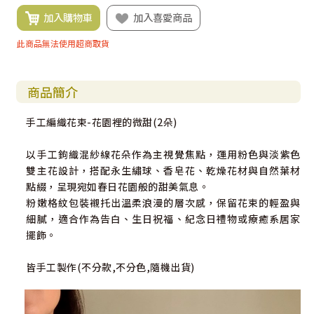
加入購物車
加入喜愛商品
此商品無法使用超商取貨
商品簡介
手工編織花束-花園裡的微甜(2朵)
以手工鉤織混紗線花朵作為主視覺焦點，運用粉色與淡紫色
雙主花設計，搭配永生繡球、香皂花、乾燥花材與自然葉材
點綴，呈現宛如春日花園般的甜美氣息。
粉嫩格紋包裝襯托出溫柔浪漫的層次感，保留花束的輕盈與
細膩，適合作為告白、生日祝福、紀念日禮物或療癒系居家
擺飾。
皆手工製作(不分款,不分色,隨機出貨)