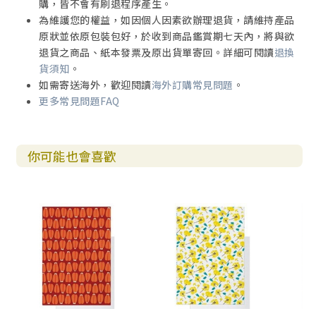
購，皆不會有刷退程序產生。
為維護您的權益，如因個人因素欲辦理退貨，請維持產品
原狀並依原包裝包好，於收到商品鑑賞期七天內，將與欲
退貨之商品、紙本發票及原出貨單寄回。詳細可閱讀
退換
貨須知
。
如需寄送海外，歡迎閱讀
海外訂購常見問題
。
更多常見問題FAQ
你可能也會喜歡