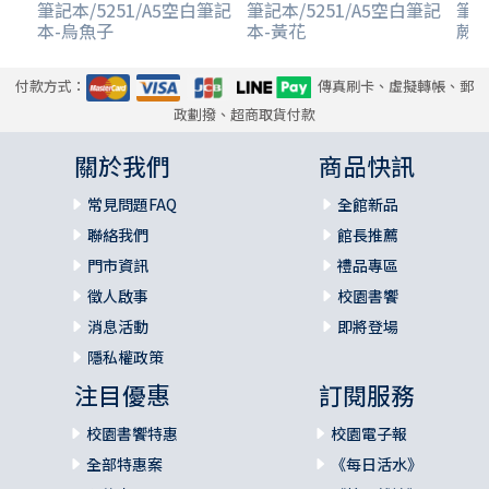
筆記本/5251/A5空白筆記
筆記本/5251/A5空白筆記
筆記本
本-烏魚子
本-黃花
蕨
付款方式：
傳真刷卡、虛擬轉帳、郵
政劃撥、超商取貨付款
關於我們
商品快訊
常見問題FAQ
全館新品
聯絡我們
館長推薦
門市資訊
禮品專區
徵人啟事
校園書饗
消息活動
即將登場
隱私權政策
注目優惠
訂閱服務
校園書饗特惠
校園電子報
全部特惠案
《每日活水》