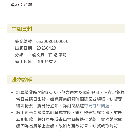
產地：台灣
詳細資料
廠商編號：0550030100000
出版日期：20250428
分類：一般文具／日記.筆記
適用對象：適用所有人
購物說明
訂單備貨時間約3-5天不包含週末及國定假日，庫存足夠為
當日或隔日出貨，如遇廠商調貨時間延長或絕版、缺貨等
特殊情況，將另行通知。詳細請點選
常見訂單問題
。
線上刷卡金額僅為訂單成立時，銀行預先授權金額，並未
立即扣款，待訂單完成寄出當日將進行請款，實際請款金
額即為出貨單上金額，故如有更改訂單、缺貨或取消訂