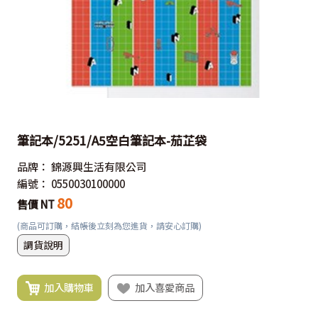
筆記本/5251/A5空白筆記本-茄芷袋
品牌：
錦源興生活有限公司
編號：
0550030100000
80
售價 NT
(商品可訂購，結帳後立刻為您進貨，請安心訂購)
調貨說明
加入購物車
加入喜愛商品