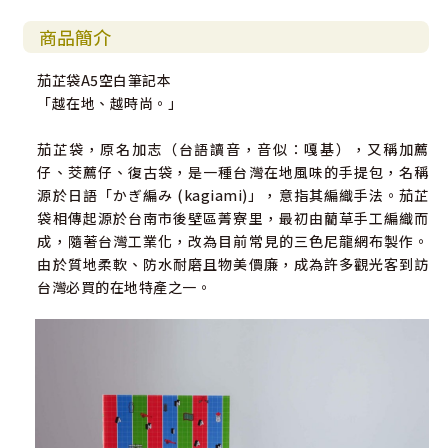
商品簡介
茄芷袋A5空白筆記本
「越在地、越時尚。」
茄芷袋，原名加志（台語讀音，音似：嘎基），又稱加薦
仔、茭薦仔、復古袋，是一種台灣在地風味的手提包，名稱
源於日語「かぎ編み (kagiami)」，意指其編織手法。茄芷
袋相傳起源於台南市後壁區菁寮里，最初由藺草手工編織而
成，隨著台灣工業化，改為目前常見的三色尼龍網布製作。
由於質地柔軟、防水耐磨且物美價廉，成為許多觀光客到訪
台灣必買的在地特產之一。