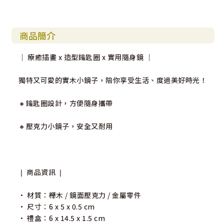
商品簡介
｜ 療癒插畫 x 造型鑰匙圈 x 實用隨身鏡 ｜
獨特又可愛的實木小鏡子，陪你享受生活、度過美好時光！
🔸鑰匙圈設計，方便隨身攜帶
🔸壓克力小鏡子，安全又耐用
❘ 商品資訊 ❘
• 材質：櫸木 / 鏡面壓克力 / 金屬零件
• 尺寸：6 x 5 x 0.5 cm
• 禮盒：6 x 14.5 x 1.5 cm