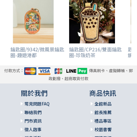
鑰匙圈/9342/微風景鑰匙
鑰匙圈/CP216/雙面鑰匙
匙圈
圈-趣遊港都
圈-珍珠奶茶
鏡-
付款方式：
傳真刷卡、虛擬轉帳、郵
政劃撥、超商取貨付款
關於我們
商品快訊
常見問題FAQ
全館新品
聯絡我們
館長推薦
門市資訊
禮品專區
徵人啟事
校園書饗