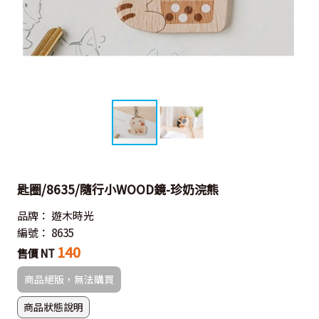
匙圈/8635/隨行小WOOD鏡-珍奶浣熊
品牌：
遊木時光
編號：
8635
140
售價 NT
商品絕版，無法購買
商品狀態說明