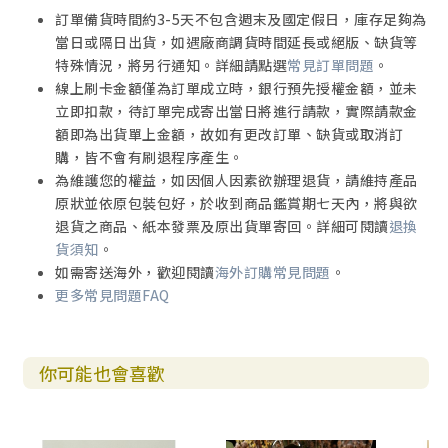
訂單備貨時間約3-5天不包含週末及國定假日，庫存足夠為
當日或隔日出貨，如遇廠商調貨時間延長或絕版、缺貨等
特殊情況，將另行通知。詳細請點選
常見訂單問題
。
線上刷卡金額僅為訂單成立時，銀行預先授權金額，並未
立即扣款，待訂單完成寄出當日將進行請款，實際請款金
額即為出貨單上金額，故如有更改訂單、缺貨或取消訂
購，皆不會有刷退程序產生。
為維護您的權益，如因個人因素欲辦理退貨，請維持產品
原狀並依原包裝包好，於收到商品鑑賞期七天內，將與欲
退貨之商品、紙本發票及原出貨單寄回。詳細可閱讀
退換
貨須知
。
如需寄送海外，歡迎閱讀
海外訂購常見問題
。
更多常見問題FAQ
你可能也會喜歡