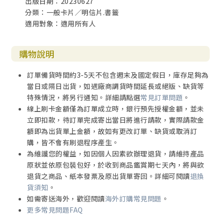
出版日期：20230627
分類：一般卡片／明信片.書籤
適用對象：適用所有人
購物說明
訂單備貨時間約3-5天不包含週末及國定假日，庫存足夠為
當日或隔日出貨，如遇廠商調貨時間延長或絕版、缺貨等
特殊情況，將另行通知。詳細請點選
常見訂單問題
。
線上刷卡金額僅為訂單成立時，銀行預先授權金額，並未
立即扣款，待訂單完成寄出當日將進行請款，實際請款金
額即為出貨單上金額，故如有更改訂單、缺貨或取消訂
購，皆不會有刷退程序產生。
為維護您的權益，如因個人因素欲辦理退貨，請維持產品
原狀並依原包裝包好，於收到商品鑑賞期七天內，將與欲
退貨之商品、紙本發票及原出貨單寄回。詳細可閱讀
退換
貨須知
。
如需寄送海外，歡迎閱讀
海外訂購常見問題
。
更多常見問題FAQ