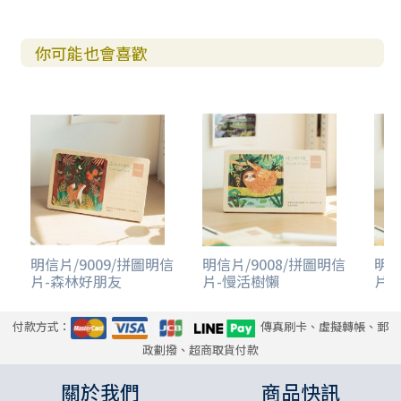
你可能也會喜歡
明信片/9009/拼圖明信
明信片/9008/拼圖明信
明信
片-森林好朋友
片-慢活樹懶
片-
付款方式：
傳真刷卡、虛擬轉帳、郵
政劃撥、超商取貨付款
關於我們
商品快訊