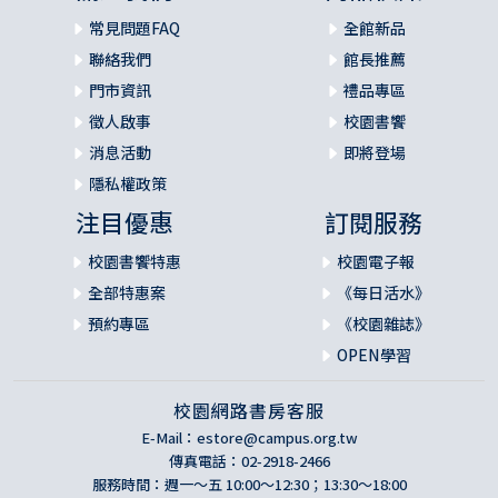
常見問題FAQ
全館新品
聯絡我們
館長推薦
門市資訊
禮品專區
徵人啟事
校園書饗
消息活動
即將登場
隱私權政策
注目優惠
訂閱服務
校園書饗特惠
校園電子報
全部特惠案
《每日活水》
預約專區
《校園雜誌》
OPEN學習
校園網路書房客服
E-Mail：
estore@campus.org.tw
傳真電話：02-2918-2466
服務時間：週一～五 10:00～12:30；13:30～18:00