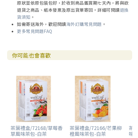
原狀並依原包裝包好，於收到商品鑑賞期七天內，將與欲
退貨之商品、紙本發票及原出貨單寄回。詳細可閱讀
退換
貨須知
。
如需寄送海外，歡迎閱讀
海外訂購常見問題
。
更多常見問題FAQ
你可能也會喜歡
茶葉禮盒/72168/草莓香
茶葉禮盒/72166/芒果柳
茶葉
草風味茶包-白茶
橙風味茶包-白茶
味茶