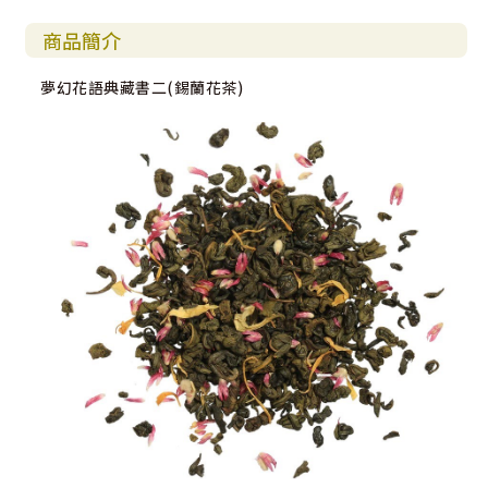
商品簡介
夢幻花語典藏書二(錫蘭花茶)