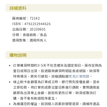
詳細資料
廠商編號：72142
ISBN：4792252944626
出版日期：20230601
分類：食器廚房／食品
適用對象：適用所有人
購物說明
訂單備貨時間約3-5天不包含週末及國定假日，庫存足夠為
當日或隔日出貨，如遇廠商調貨時間延長或絕版、缺貨等
特殊情況，將另行通知。詳細請點選
常見訂單問題
。
線上刷卡金額僅為訂單成立時，銀行預先授權金額，並未
立即扣款，待訂單完成寄出當日將進行請款，實際請款金
額即為出貨單上金額，故如有更改訂單、缺貨或取消訂
購，皆不會有刷退程序產生。
為維護您的權益，如因個人因素欲辦理退貨，請維持產品