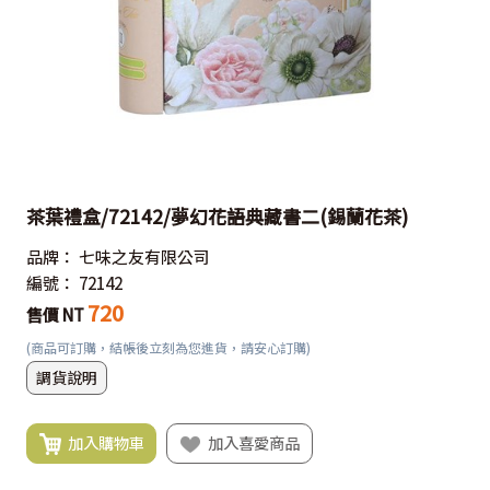
茶葉禮盒/72142/夢幻花語典藏書二(錫蘭花茶)
品牌：
七味之友有限公司
編號：
72142
720
售價 NT
(商品可訂購，結帳後立刻為您進貨，請安心訂購)
調貨說明
加入購物車
加入喜愛商品