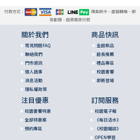
付款方式：
傳真刷卡、虛擬轉帳、郵
政劃撥、超商取貨付款
關於我們
商品快訊
常見問題FAQ
全館新品
聯絡我們
館長推薦
門市資訊
禮品專區
徵人啟事
校園書饗
消息活動
即將登場
隱私權政策
注目優惠
訂閱服務
校園書饗特惠
校園電子報
全部特惠案
《每日活水》
預約專區
《校園雜誌》
OPEN學習