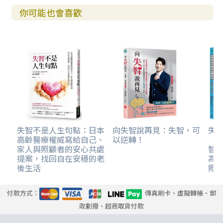
你可能也會喜歡
失智不是人生句點：日本
向失智說再見：失智，可
失
高齡醫療權威寫給自己、
以逆轉！
（
家人與照顧者的安心共處
智
提案，找回自在安穩的老
為
後生活
照
付款方式：
傳真刷卡、虛擬轉帳、郵
政劃撥、超商取貨付款