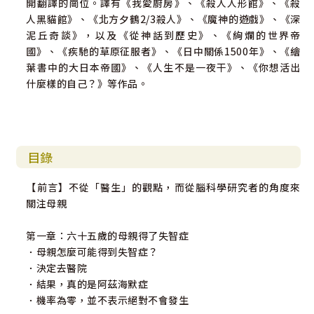
開翻譯的崗位。譯有《我愛廚房》、《殺人人形館》、《殺
人黑貓館》、《北方夕鶴2/3殺人》、《魔神的遊戲》、《深
【以一個腦科學家和女兒的身分】
泥丘奇談》，以及《從神話到歷史》、《絢爛的世界帝
陪伴媽媽在失去記憶的路上……
國》、《疾馳的草原征服者》、《日中關係1500年》、《繪
葉書中的大日本帝國》、《人生不是一夜干》、《你想活出
․在記錄逐漸失去記憶的母親，除了是直接面對母親「不會做
什麼樣的自己？》等作品。
的事越來越多」的現實外，也是發現母親「還擁有什麼能
力」的過程。
․人們或許認為越是集中精神使用腦部的話，就越能活化腦部
的功能，然而事實並非如此……集中精神用腦當然是很重要
的事情，但放鬆、休息的時刻，對我們腦子而言也同樣重
目錄
要。
【前言】不從「醫生」的觀點，而從腦科學研究者的角度來
․和母親一起散步、烹煮食物，對母親而言，或許就是我們在
關注母親
傳遞訊息給她：
「雖然妳得了失智症，但我們還是和以前一樣，會和妳在一
第一章：六十五歲的母親得了失智症
起。」
．母親怎麼可能得到失智症？
．決定去醫院
․當沒有我在一旁做種種提示，母親只管專注於做眼前的事情
．結果，真的是阿茲海默症
時，她會唱歌。因為她會感受到「我現在正在做這個」、
．機率為零，並不表示絕對不會發生
「這是我做的」——在腦科學上稱