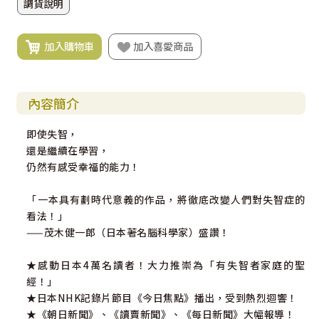
調貨說明
加入購物車
加入喜愛商品
內容簡介
即使失智，
還是繼續在學習，
仍然有感受幸福的能力！
「一本具有劃時代意義的作品，將徹底改變人們對失智症的
看法！」
——茂木健一郎（日本著名腦科學家）盛讚！
★感動日本4萬名讀者！大力推崇為「有失智者家庭的聖
經！」
★日本NHK記錄片節目《今日焦點》播出，受到熱烈迴響！
★《朝日新聞》、《讀賣新聞》、《每日新聞》大幅報導！