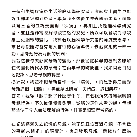
不是從醫生或專門看護者，而是從研究腦科學的女兒角度，
．母親的角色、女兒的角色
原來失智的世界還有這麼多我們不知道的地方。」
一個和失智症病患生活的腦科學研究者，應該會比醫生更能
．變得不認識「家人」或「自己」，是什麼情景？
近距離地接觸到患者。畢竟我不像醫生要去診治患者，而是
．喪失認知能力後，還剩下什麼？
✽「從腦科學家的立場來看失智症者的問題行動，並從女兒
以第三者的立場去面對「疾病」，再加上我是腦科學研究
．失智症患者對自己的狀態有什麼感覺？
的身分來觀看母親的改變，裡面翻轉了很多我們對失智者的
者，並且是非常瞭解母親性格的女兒，所以可以發現到母親
．阿茲海默型失智者的社會感受性
理解……這正是本書價值的真正所在。」
身上更細微的變化。我試著以腦科學研究者的角度去思考，
．失智的康德
帶著母親隨時會有驚人言行的心理準備，去觀察她的一舉一
✽「本書從家人的觀點來敘述，所舉的事例很容易理解，也
動，思考她行為背後的原因。
第五章：情感本身就是一種感知
很容易閱讀。對我來說，這是一本很重要的書。」
我就這樣每天觀察母親的變化，然後從腦科學的機制去瞭解
任何變化所代表的意義；在兩年半的時間裡，我如同寫日記
．確診兩年半後的母親
✽「易讀、易懂，能夠幫助我們理解失智症者。為了學習理
地記錄、思考母親的轉變。
．情感在腦科學中的作用
解失智症者，這本書我已讀了兩遍。」
必須說，我並不把母親當作一個「病例」，而是想徹底面對
．情緒記憶容易被留下
母親這個「個體」，甚至藉此瞭解「失智症」這個疾病。
．控制情緒的杏仁核一旦受損，就無法進行有意識的判斷
✽「在圖書館看了這本書後，想更深入地知道內容，所以買
首先，我從「腦子起了什麼變化？」這個視角來持續觀察的
．理性來自情感
了書。它不僅能提供我們有意義的參考案例，也是一本充滿
母親行為，不久後便慢慢發現：從腦的運作來看的話，母親
．是什麼讓「蘇菲的選擇」成為可能
感情的生活記錄，實用又好看。」
那些似乎令人無法理解的行為，其實是很理所當然的。
．認知失調
．可以信賴情感的判斷嗎？
✽「對於家有失智症母親的我來說，這是一本能消除成見和
在記錄逐漸失去記憶的母親，除了是直接面對母親「不會做
．無意識的「看」，是「盲視」
誤解的書。我認為它也是一本人人必讀之作！」
的事越來越多」的現實外，也是發現母親「還擁有什麼能
．阿茲海默症患者能自己判斷是否做胃造口手術嗎？