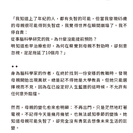
「我知道上了年紀的人，都有失智的可能，但當我發現65歲
的母親很可能得到失智症，我覺得世界在瞬間崩塌了。我不
停自責：
從事腦科學研究的我，為什麼沒能提前預防？
明知道愈早治療愈好，為何在察覺到母親不對勁時，卻刻意
忽視，足足拖延了10個月？」
✦✦
身為腦科學家的作者，在終於找到一份安穩的教職時，發現
母親開始出現異狀，總是記不得她是大學教員。但她只能選
擇視而不見，因為在已設定好人生藍圖的這時候，不允許有
任何意外阻擋。
然而，母親的變化愈來愈明顯：不再出門，只是茫然地盯著
電視，不記得今天是幾月幾號，也無法感知季節的變換。她
知道母親可能失智了，卻完全沒有勇氣去想像未來生活的巨
變。