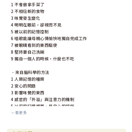
於美好時光的她，也應包括生命終點仍展現「母性本質」的
1 不會做拿手菜了
她。
2 不相信新的食物
3 味覺發生變化
4 明明在眼前，卻視而不見
⭐⭐⭐【名人推薦】
5 被以前的記憶控制
6 唱歌能讓母親心情愉快地獨自完成工作
✦ 白明奇║ 成大神經科教授、成大醫院失智症中心主任
7 被眼睛看到的東西驅使
✦ 伊佳奇║ 認知症整合照護專家、長照政策研究者
8 堅持要自己洗碗
✦ 吳佳璇║ 精神科醫師、作家
9 獨自一個人的時候，什麼也不吃
✦ 徐文俊║ 社團法人台灣失智症協會理事長
✦ 謝伯讓║ 台大心理系教授
．來自腦科學的方法
✦ 蘇益賢║ 臨床心理師
1 人類記憶的種類
2 安心的問題
各界名家誠摯推薦！
3 影響味覺的東西
4 感官的「外溢」與注意力的機制
（以上按姓名筆劃順序排列）
5 以前的記憶裡面，是安心的場所
看更多
6 自主性與幸福感
7 直觀功能
【日本媒體、名家、讀者熱情推薦】
8 確保生活的空間