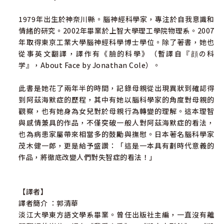
◎得到失智症的家人，對其他家庭成員來說必然有很多不解
1979年出生於神奈川縣。腦神經科學家，專注於自我意識和
與恐慌，本書作者以其專業和情感，寫下這本兼具知識和情
情緒的研究。2002年畢業於上智大學理工學院物理系。2007
感的佳作。
年取得東京工業大學腦神經科學博士學位。除了著書，她也
從事英文翻譯，譯作有《臉的科學》（暫譯自『顔の科
◎大多數跟失智相關的書籍，若非偏向「照護指南」，就是
学』，About Face by Jonathan Cole）。
偏向抒情散文。然而此書因作者具腦科學家的背景，時而以
簡單、易懂的描述向讀者談及失智患者的腦部變因，時而以
此書是她花了兩年半的時間，記錄母親從出現異狀到確認得
溫暖而充滿感情的文字描述母親改變，呈現母女間的深厚情
到阿茲海默症的歷程，其中有她以腦科學家的角度對母親的
感。
觀察，也有她身為女兒對於母親行為轉變的理解。這本理智
與感情兼具的作品，不僅突破一般人對阿茲海默症的看法，
◎失智症幾乎是不治之症。作者以此書改變我們對失智症患
也為病患家屬帶來相當多的鼓勵與撫慰。日本著名腦科學家
者的看法，也展現與失智家人可以更融洽的相處。最重要
茂木健一郎，更是給予盛讚：「這是一本具有劃時代意義的
是，別把眼光放在「他失去了什麼能力」，而是去珍惜「他
作品，將徹底改變人們對失智症的看法！」
仍擁有的能力」。
◎由實際生活案例，及作者對於腦部運作的研究，讓讀者對
【譯者】
失智症家人有更多的理解，以及恰當的應對方式。在無法治
譯者簡介 ：郭清華
療的情況下，身邊的家人「能做什麼」與病者才是最重要
淡江大學東方語文學系畢業。曾任出版社主編，一直沒有離
的，這也是她認為最佳的處方箋。