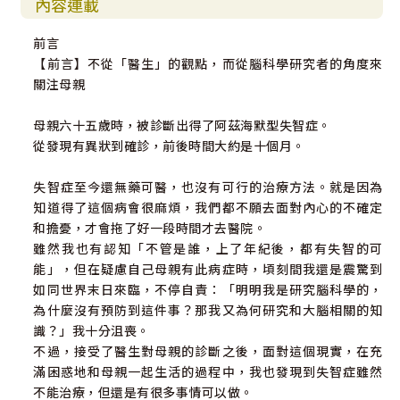
內容連載
9 症狀與人的特質
★日本NHK記錄片節目《今日焦點》播出，受到熱烈迴響！
《朝日新聞》、《讀賣新聞》、《每日新聞》大幅報導！
前言
．記憶其實都存在，只是拿不出來嗎？
【前言】不從「醫生」的觀點，而從腦科學研究者的角度來
．後頂葉皮質功能下降時，會發生什麼事？
★茂木健一郎（日本著名腦科學家）盛讚！
關注母親
1 感覺統合的問題
「用兩年半的時間記錄了失去記憶的母親的日常生活，並從
2 空間認知的問題
腦科學的角度進行考察、分析。這是一本具有劃時代意義的
母親六十五歲時，被診斷出得了阿茲海默型失智症。
3 注意力的問題
作品，將徹底改變人們對失智症的看法。」
從發現有異狀到確診，前後時間大約是十個月。
第四章：何謂「人的本質」？
★日本讀者感動推薦
失智症至今還無藥可醫，也沒有可行的治療方法。就是因為
──區別自己與他人東西的能力
知道得了這個病會很麻煩，我們都不願去面對內心的不確定
✽「很少看到從這個角度寫失智症！對於失智症患者的家庭
和擔憂，才會拖了好一段時間才去醫院。
．依存關係的痛苦
來說，這部作品如同聖經！」
雖然我也有認知「不管是誰，上了年紀後，都有失智的可
．大腦如何區別自己與他人呢？
能」，但在疑慮自己母親有此病症時，頃刻間我還是震驚到
．「錢包被偷了」的妄想，是如何產生的？
✽ 「作者很坦白寫出她在面對母親得到失智症的恐懼，她從
如同世界末日來臨，不停自責：「明明我是研究腦科學的，
．推論他人情緒的機制「鏡像神經元」
驚恐到勇敢面對、理解的這個過程，給了我很大的安慰及鼓
為什麼沒有預防到這件事？那我又為何研究和大腦相關的知
．母親在壽司店只吃小黃瓜壽司
勵，尤其她提到，我們要去關注的是：失智者還擁有什麼能
識？」我十分沮喪。
．「莎莉與小安測驗」
力，而不是所失去的部分。」
不過，接受了醫生對母親的診斷之後，面對這個現實，在充
．同理心的腦活動
滿困惑地和母親一起生活的過程中，我也發現到失智症雖然
．母親忘記我的生日了
✽「我買了這本書。因為我的父母是阿茲海默症……這本書
不能治療，但還是有很多事情可以做。
．大腦謀求徹底的效率化