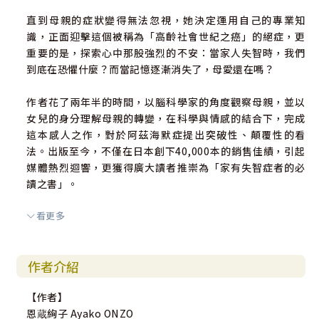
直到母親的症狀變得無法忽視，她決定運用自己的專業知
識，正面迎擊這個被稱為「高齡社會世紀之癌」的絕症，更
重要的是，探索心中那股強烈的不安：當家人失智時，我們
到底在恐懼什麼？而當記憶逐漸消失了，母愛還在嗎？
作者花了兩年半的時間，以腦科學家的角度觀察母親，並以
女兒的身分理解母親的轉變，在科學與情感的結合下，完成
這本感人之作，對於阿茲海默症提出突破性、顛覆性的看
法。出版至今，不僅在日本創下40,000本的銷售佳績，引起
媒體熱烈迴響，更獲得廣大讀者推崇為「家有失智症者的必
讀之書」。
看更多
📖 【本書特色】
作者介紹
◎身為腦科學家的作者，面對母親得到失智症的事實也一樣
束手無策，但她決定不將母親視為病人，而是不同於醫生，
【作者】
由一個最親近的母女距離來觀察母親的改變。
恩蔵絢子 Ayako ONZO