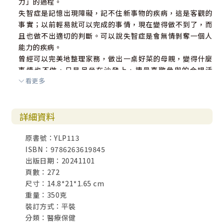
力」的過程。
．蜜蜂百分之八十的正確率意味著什麼？
失智症是記憶出現障礙，記不住新事物的疾病，這是客觀的
．情感也是一種智能的表現
事實；以前輕易就可以完成的事情，現在變得做不到了，而
．情感能力，就是對應人事物的能力
且也做不出適切的判斷。可以說失智症是會無情剝奪一個人
．對一件事情有很多情緒，是正常的
能力的疾病。
．豐富的情感會刺激大腦皮質
曾經可以完美地整理家務，做出一桌好菜的母親，變得什麼
．情感塑造一個人的「特質」
事情也不做，只是呆坐在沙發上，連最喜歡參與的合唱活
看更多
動，也不去了。
從會做什麼、不會做什麼的觀點來看母親的話，母親變成不
【尾聲】和父母的竿燈節
是母親了。這讓我感到害怕。但是從母親的反應來看，其實
【文庫版後記】之後的母親與我
詳細資料
還是可以看到母親未曾改變的一面。
然後，我開始思考母親的「本質」是什麼？其實，這就是問
原書號：YLP113
題的所在。
ISBN：9786263619845
一個人失去記憶前能做到的事，現在變得做不到，那他的本
出版日期：20241101
質就改變了嗎？
頁數：272
這麼說來，一個人的本質，難道是由記憶能力造就而來的？
尺寸：14.8*21*1.65 cm
重量：350克
我長年研究腦的功能，尤其專注於情感方面的研究。關於失
裝訂方式：平裝
智症對患者「本質」的影響，也就在母親病情的發展中獲得
分類：醫療保健
意想不到的觀察機會。