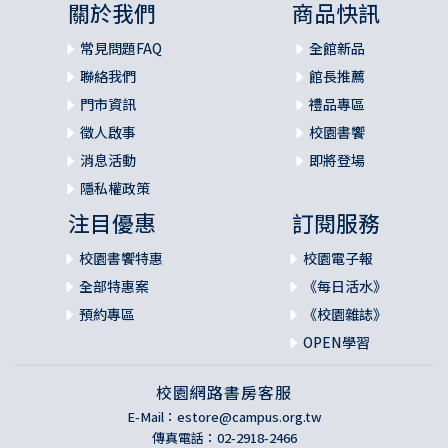
關於我們
商品快訊
常見問題FAQ
全館新品
聯絡我們
館長推薦
門市資訊
禮品專區
徵人啟事
校園書饗
消息活動
即將登場
隱私權政策
注目優惠
訂閱服務
校園書饗特惠
校園電子報
全部特惠案
《每日活水》
預約專區
《校園雜誌》
OPEN學習
校園網路書房客服
E-Mail：
estore@campus.org.tw
傳真電話：02-2918-2466