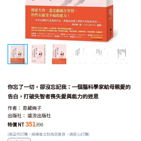
你忘了一切，卻沒忘記我：一個腦科學家給母親愛的
告白，打破失智者喪失愛與能力的迷思
作者：
恩藏絢子
出版社：
遠流出版社
351
特價 NT
390
(商品可訂購，結帳後立刻為您進貨，請安心訂購)