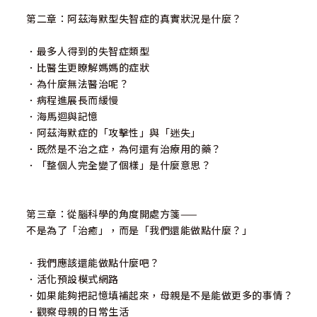
為「自主性的感覺」，這對一個人的幸福度有重大影響。
第二章：阿茲海默型失智症的真實狀況是什麼？
․生病的媽媽儘管行為沒有效率。但只要在那慌亂的過程中，
．最多人得到的失智症類型
她能夠得到「獨自完成任務」的感覺，或許就能給她快樂。
．比醫生更瞭解媽媽的症狀
而我認為的「大混亂」，對她來說，或許正是她在「努力活
．為什麼無法醫治呢？
出自己」的行動展現。
．病程進展長而緩慢
．海馬迴與記憶
․與阿茲海默症患者愈親近的人，就愈難接受自己無法再像從
．阿茲海默症的「攻擊性」與「迷失」
前那樣被對方理解，因為心裡往往會持續假設「這個人一定
．既然是不治之症，為何還有治療用的藥？
仍然能理解我」、「對方一定會如我所想的接受我的意
．「整個人完全變了個樣」是什麼意思？
思」。這也就是我理所當然地認為「母親能接收到我的心意
與感情」的原因，然而當我發現事實並非如此，受到的衝擊
是相當強烈的。
第三章：從腦科學的角度開處方箋——
不是為了「治癒」，而是「我們還能做點什麼？」
․得到失智症的人在經過一段相當長的時間後，仍然能感覺到
幸福的時刻……對他們來說，「有些事已經無法做到了」雖
．我們應該還能做點什麼吧？
然是因為腦部的「衰退」，但也不完全是「悲慘」的象徵。
．活化預設模式網路
．如果能夠把記憶填補起來，母親是不是能做更多的事情？
․我終於明白，應該關注的母親，不只是年輕、充滿活力、處
．觀察母親的日常生活