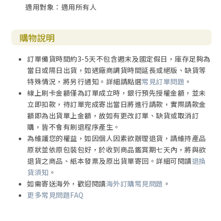
適用對象：適用所有人
失智症惡化的速度十分緩慢，失憶的過程也是徐徐前進，所
以觀察者能清楚意識到一個個的變化，這讓我有時間去習慣
及思考那些變化的成因。
購物說明
這本書，就是我的考察記錄。
訂單備貨時間約3-5天不包含週末及國定假日，庫存足夠為
當日或隔日出貨，如遇廠商調貨時間延長或絕版、缺貨等
不過我想在此先說的是，母親雖然失智了，但她的「母性本
特殊情況，將另行通知。詳細請點選
常見訂單問題
。
質」並沒有受到損壞。也就是說，失智症並不是會讓人喪失
線上刷卡金額僅為訂單成立時，銀行預先授權金額，並未
「本質」的病症。
立即扣款，待訂單完成寄出當日將進行請款，實際請款金
額即為出貨單上金額，故如有更改訂單、缺貨或取消訂
如果這本書能消弭人們對失智症的恐懼，加深對它的理解，
購，皆不會有刷退程序產生。
那就是我寫下此書的真心期盼。
為維護您的權益，如因個人因素欲辦理退貨，請維持產品
原狀並依原包裝包好，於收到商品鑑賞期七天內，將與欲
退貨之商品、紙本發票及原出貨單寄回。詳細可閱讀
退換
貨須知
。
如需寄送海外，歡迎閱讀
海外訂購常見問題
。
更多常見問題FAQ