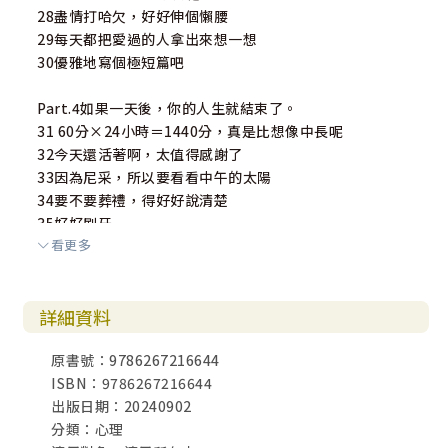
28盡情打哈欠，好好伸個懶腰
29每天都把愛過的人拿出來想一想
30優雅地寫個極短篇吧
Part.4如果一天後，你的人生就結束了。
31 60分×24小時＝1440分，真是比想像中長呢
32今天還活著啊，太值得感謝了
33因為尼采，所以要看看中午的太陽
34要不要葬禮，得好好說清楚
35好好刷牙
看更多
36好好洗臉
37好好洗澡
38剪指甲
詳細資料
39刮鬍子
40優雅地寫一首詩
原書號：9786267216644
ISBN：9786267216644
Part.5如果一小時後，你的人生就結束了。
出版日期：20240902
41 60秒×60分＝3600秒，真是比想像中長呢
分類：心理
42你的人生，其實就是為了這最後一小時嘛