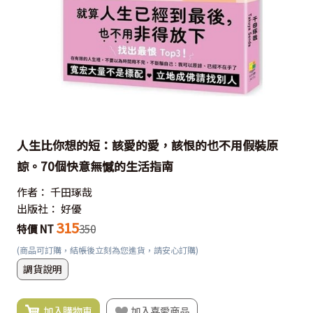
人生比你想的短：該愛的愛，該恨的也不用假裝原
諒。70個快意無憾的生活指南
作者：
千田琢哉
出版社：
好優
315
特價 NT
350
(商品可訂購，結帳後立刻為您進貨，請安心訂購)
調貨說明
加入購物車
加入喜愛商品