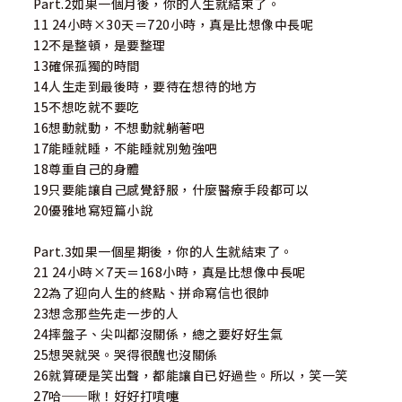
Part.2如果一個月後，你的人生就結束了。
11 24小時×30天＝720小時，真是比想像中長呢
12不是整頓，是要整理
13確保孤獨的時間
14人生走到最後時，要待在想待的地方
15不想吃就不要吃
16想動就動，不想動就躺著吧
17能睡就睡，不能睡就別勉強吧
18尊重自己的身體
19只要能讓自己感覺舒服，什麼醫療手段都可以
20優雅地寫短篇小說
Part.3如果一個星期後，你的人生就結束了。
21 24小時×7天＝168小時，真是比想像中長呢
22為了迎向人生的終點、拼命寫信也很帥
23想念那些先走一步的人
24摔盤子、尖叫都沒關係，總之要好好生氣
25想哭就哭。哭得很醜也沒關係
26就算硬是笑出聲，都能讓自已好過些。所以，笑一笑
27哈──啾！好好打噴嚏