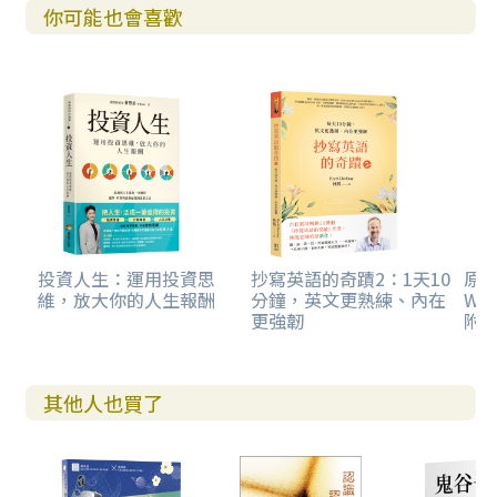
你可能也會喜歡
58如果有死後的世界，LUCKY，又可以享受另一段人生啦
59如果沒有死後的世界，那個也是LUCKY，就不會碰到壞事
啦
60優雅地回憶，然後微笑
Part.7如果一秒後，你的人生就結束了。
61如果把地球的歷史當作廿四小時看，從耶穌基督誕生到現
在，人類的歷史還不到一秒喔
62死亡這件事啊，跟睡著沒兩樣
63活著就是活著，去想死後的事沒什麼用
64尼采的《永劫回歸》非常浪漫
投資人生：運用投資思
抄寫英語的奇蹟2：1天10
原
維，放大你的人生報酬
分鐘，英文更熟練、內在
WO
65親鸞的「他力本願」也是一種救贖
更強韌
附
66康德最後說的話是「好喝！」
67瑪麗．安托瓦內特最後說的話是「不好意思，讓我玩一
下」
其他人也買了
68歌德的最後一句話是「可以稍微打開窗戶，讓陽光照進來
嗎？」
69去想你最愛的人
70畢竟，生死無別啊