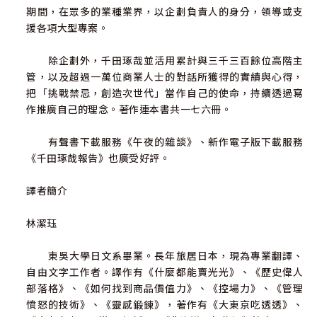
期間，在眾多的業種業界，以企劃負責人的身分，領導或支
援各項大型專案。
除企劃外，千田琢哉並活用累計與三千三百餘位高階主
管，以及超過一萬位商業人士的對話所獲得的實績與心得，
把「挑戰禁忌，創造次世代」當作自己的使命，持續透過寫
作推廣自己的理念。著作連本書共一七六冊。
有聲書下載服務《午夜的雜談》、新作電子版下載服務
《千田琢哉報告》也廣受好評。
譯者簡介
林潔珏
東吳大學日文系畢業。長年旅居日本，現為專業翻譯、
自由文字工作者。譯作有《什麼都能賣光光》、《歷史偉人
部落格》、《如何找到商品價值力》、《控場力》、《管理
憤怒的技術》、《靈感鍛鍊》，著作有《大東京吃透透》、