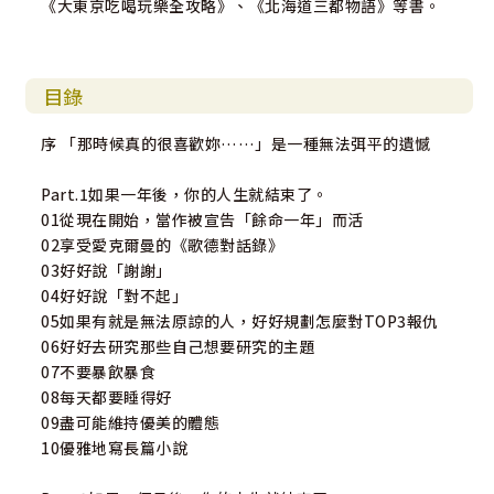
《大東京吃喝玩樂全攻略》、《北海道三都物語》等書。
目錄
序 「那時候真的很喜歡妳……」是一種無法弭平的遺憾
Part.1如果一年後，你的人生就結束了。
01從現在開始，當作被宣告「餘命一年」而活
02享受愛克爾曼的《歌德對話錄》
03好好說「謝謝」
04好好說「對不起」
05如果有就是無法原諒的人，好好規劃怎麼對TOP3報仇
06好好去研究那些自己想要研究的主題
07不要暴飲暴食
08每天都要睡得好
09盡可能維持優美的體態
10優雅地寫長篇小說