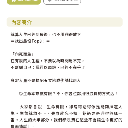
內容簡介
就算人生已經到最後，也不用非得放下
＝找出最恨Top3！＝
「向死而生」
在有限的人生裡，不要以為時間用不完，
不斷騙自己：我可以原諒、已經不在乎了
寬宏大量不是標配★立地成佛請找別人
◎生命本來就有限？不，你各位都用很浪費的方式活！
大家都會說：生命有限，卻常常活得像是能夠揮霍人
生。生氣就放不下，失敗就忘不掉，錯過更是非得怨嘆一
番。人生的大半部分，我們都浪費在這些不會讓生命更好的
負面情感上。