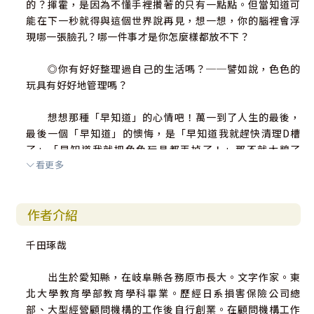
的？揮霍，是因為不懂手裡攢著的只有一點點。但當知道可
能在下一秒就得與這個世界說再見，想一想，你的腦裡會浮
現哪一張臉孔？哪一件事才是你怎麼樣都放不下？
◎你有好好整理過自己的生活嗎？──譬如說，色色的
玩具有好好地管理嗎？
想想那種「早知道」的心情吧！萬一到了人生的最後，
最後一個「早知道」的懊悔，是「早知道我就趕快清理D槽
了」「早知道我就把色色玩具都丟掉了！」那不就太糗了
看更多
嗎？
人生的最後，總不能連掩飾都做不好！
作者介紹
哲學家海德格說，向死而生。本書的作者千田琢哉也希
千田琢哉
望可以提醒讀者：如果要活得快意無憾，就要先想好死亡這
件事，再從人生的盡頭往回推算。如果你期待一個理想的最
出生於愛知縣，在岐阜縣各務原市長大。文字作家。東
後，那麼在結束之前，你該把自己、把生活，過成什麼樣
北大學教育學部教育學科畢業。歷經日系損害保險公司總
子。
部、大型經營顧問機構的工作後自行創業。在顧問機構工作