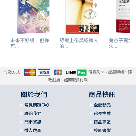
未來不好說，但你
認識上帝與認識人
鬼谷子黑色
可...
的...
法...
付款方式：
傳真刷卡、虛擬轉帳、郵
政劃撥、超商取貨付款
關於我們
商品快訊
常見問題FAQ
全館新品
聯絡我們
館長推薦
門市資訊
禮品專區
徵人啟事
校園書饗