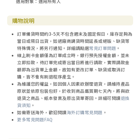
適用對象：適用所有人
43與最重要的人一起度過
44「與其讓孫子看我死去的樣子，不如讓孫子看我怎麼生
活」
購物說明
45孤獨死．突然死很多是壽終正寢的老人
46可以的話，把鼻孔啊肚臍啊都弄乾淨
訂單備貨時間約3-5天不包含週末及國定假日，庫存足夠為
47幽默和感動是這個人生命力的證明
當日或隔日出貨，如遇廠商調貨時間延長或絕版、缺貨等
48死前一小時還想做的事，就是那個人的使命
特殊情況，將另行通知。詳細請點選
常見訂單問題
。
49選好最後想聽的音樂
線上刷卡金額僅為訂單成立時，銀行預先授權金額，並未
50優雅地決定墓誌銘
立即扣款，待訂單完成寄出當日將進行請款，實際請款金
額即為出貨單上金額，故如有更改訂單、缺貨或取消訂
Part.6如果一分鐘後，你的人生就結束了。
購，皆不會有刷退程序產生。
51如果把地球的歷史當作24小時看，人類的歷史還不到一分
為維護您的權益，如因個人因素欲辦理退貨，請維持產品
鐘喔
原狀並依原包裝包好，於收到商品鑑賞期七天內，將與欲
52一直都最後，都要去感覺心臟跳動
退貨之商品、紙本發票及原出貨單寄回。詳細可閱讀
退換
53在人生的最後，會想喝水
貨須知
。
54「色即是空，空即是色」，這在科學上是正確的
如需寄送海外，歡迎閱讀
海外訂購常見問題
。
55《般若心經》二六二字的最後要說的是「人生走到最後時
更多常見問題FAQ
就懂啦，GOOD LUCK！」
56膽小也沒關係啊，因為是人嘛
57不必去想死後的事