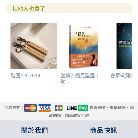
其他人也買了
匙圈/OCZ014...
當禱告遇見聖靈：
會眾敬拜之聲-
從...
付款方式：
傳真刷卡、虛擬轉帳、郵
政劃撥、超商取貨付款
關於我們
商品快訊