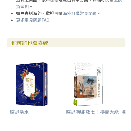
喜樂。當你們把重點放在愛和成長，祝福你們這一年的關係
貨須知
。
更美好、甜蜜。
如需寄送海外，歡迎閱讀
海外訂購常見問題
。
──蓋瑞．巧門
更多常見問題FAQ
你可能也會喜歡
曠野活水
曠野嗎哪 輯七：禱告大能
每日