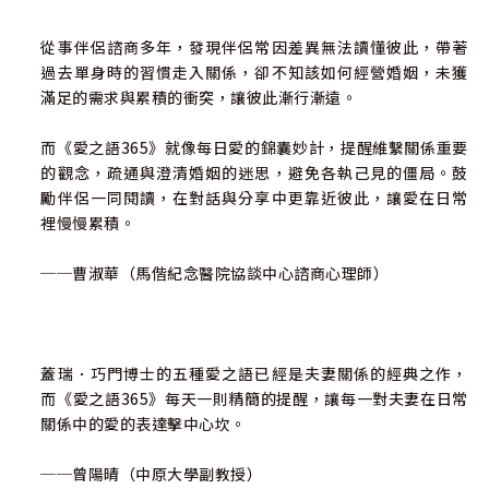
從事伴侶諮商多年，發現伴侶常因差異無法讀懂彼此，帶著
過去單身時的習慣走入關係，卻不知該如何經營婚姻，未獲
滿足的需求與累積的衝突，讓彼此漸行漸遠。
而《愛之語365》就像每日愛的錦囊妙計，提醒維繫關係重要
的觀念，疏通與澄清婚姻的迷思，避免各執己見的僵局。鼓
勵伴侶一同閱讀，在對話與分享中更靠近彼此，讓愛在日常
裡慢慢累積。
──曹淑華（馬偕紀念醫院協談中心諮商心理師）
蓋瑞．巧門博士的五種愛之語已經是夫妻關係的經典之作，
而《愛之語365》每天一則精簡的提醒，讓每一對夫妻在日常
關係中的愛的表達擊中心坎。
──曾陽晴（中原大學副教授）