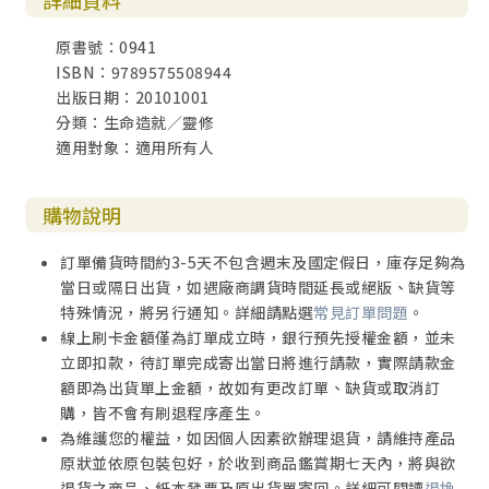
詳細資料
原書號：0941
【作者序：享受相愛的喜樂】
ISBN：9789575508944
我很榮幸從事夫妻諮商工作三十多年，看到許多人跟我一
出版日期：20101001
樣，曾經在婚姻的困境中掙扎。然而，我
分類：生命造就／靈修
也一次次看到神的大能改變了夫妻關係。當雙方都願意做出
適用對象：適用所有人
承諾──特別是藉著五種愛之語向對方表達
愛──正向改變就會發生。
我的專業背景是婚姻諮商，寫作時經常用婚姻的語言。我處
購物說明
理的一些問題是婚姻中的狀況，不過，若
你們正在約會或已經訂婚，我希望你們看這本書，很多資訊
訂單備貨時間約3-5天不包含週末及國定假日，庫存足夠為
對你們也有幫助。婚姻的要素，像是良好的溝通、尊重、無
當日或隔日出貨，如遇廠商調貨時間延長或絕版、缺貨等
條件的愛和饒恕，是一切愛情關係的基礎。學習辨識並且說
特殊情況，將另行通知。詳細請點選
常見訂單問題
。
配偶的愛之語，任何階段的夫妻都會獲益良多。
線上刷卡金額僅為訂單成立時，銀行預先授權金額，並未
你可以自己使用這本書，或是夫妻每天坐下來一起閱讀，讓
立即扣款，待訂單完成寄出當日將進行請款，實際請款金
每篇文章最後的禱告成為你們禱告的起
額即為出貨單上金額，故如有更改訂單、缺貨或取消訂
點，安靜默禱或出聲禱告都可以。每天只要花一、兩分鐘，
購，皆不會有刷退程序產生。
聖經的智慧將帶領你們成長。
為維護您的權益，如因個人因素欲辦理退貨，請維持產品
無論你們的關係相當穩固或陷入掙扎、挑戰，我的禱告是這
原狀並依原包裝包好，於收到商品鑑賞期七天內，將與欲
本靈修書能鼓勵你們，使你們享受相愛的
退貨之商品、紙本發票及原出貨單寄回。詳細可閱讀
退換