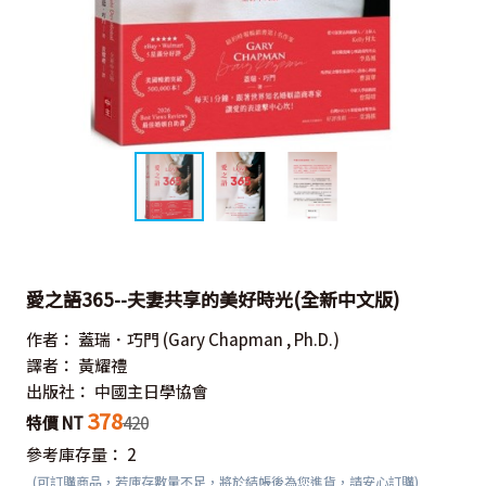
愛之語365--夫妻共享的美好時光(全新中文版)
作者：
蓋瑞．巧門
(Gary Chapman , Ph.D.)
譯者：
黃耀禮
出版社：
中國主日學協會
378
特價 NT
420
參考庫存量：
2
(可訂購商品，若庫存數量不足，將於結帳後為您進貨，請安心訂購)