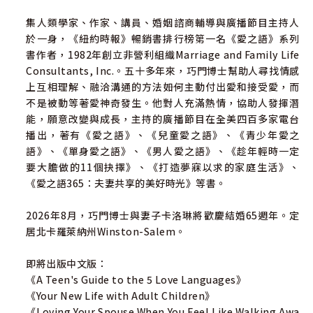
集人類學家、作家、講員、婚姻諮商輔導與廣播節目主持人
於一身，《紐約時報》暢銷書排行榜第一名《愛之語》系列
書作者，1982年創立非營利組織Marriage and Family Life
Consultants, Inc.。五十多年來，巧門博士幫助人尋找情感
上互相理解、融洽溝通的方法――如何主動付出愛和接受愛，而
不是被動等著愛神奇發生。他對人充滿熱情，協助人發揮潛
能，願意改變與成長，主持的廣播節目在全美四百多家電台
播出，著有《愛之語》、《兒童愛之語》、《青少年愛之
語》、《單身愛之語》、《男人愛之語》、《趁年輕時一定
要大膽做的11個抉擇》、《打造夢寐以求的家庭生活》、
《愛之語365：夫妻共享的美好時光》等書。
2026年8月，巧門博士與妻子卡洛琳將歡慶結婚65週年。定
居北卡羅萊納州Winston-Salem。
即將出版中文版：
《A Teen's Guide to the 5 Love Languages》
《Your New Life with Adult Children》
《Loving Your Spouse When You Feel Like Walking Awa