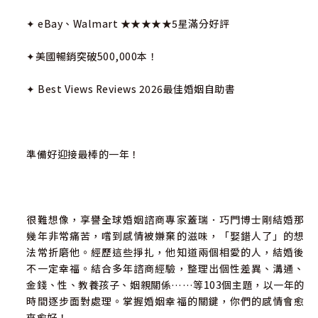
✦ eBay、Walmart ★★★★★5星滿分好評
✦美國暢銷突破500,000本！
✦ Best Views Reviews 2026最佳婚姻自助書
準備好迎接最棒的一年！
很難想像，享譽全球婚姻諮商專家蓋瑞．巧門博士剛結婚那
幾年非常痛苦，嚐到感情被嫌棄的滋味，「娶錯人了」的想
法常折磨他。經歷這些掙扎，他知道兩個相愛的人，結婚後
不一定幸福。結合多年諮商經驗，整理出個性差異、溝通、
金錢、性、教養孩子、姻親關係……等103個主題，以一年的
時間逐步面對處理。掌握婚姻幸福的關鍵，你們的感情會愈
來愈好！