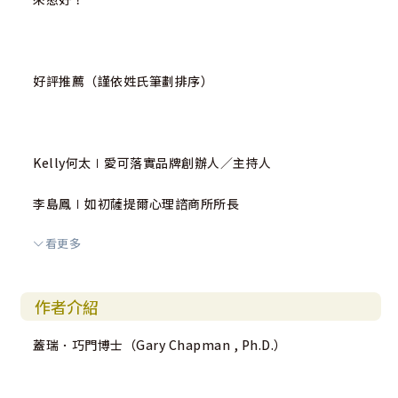
好評推薦（謹依姓氏筆劃排序）
Kelly何太∣愛可落實品牌創辦人／主持人
李島鳳∣如初薩提爾心理諮商所所長
看更多
曹淑華∣馬偕紀念醫院協談中心諮商心理師
曾陽晴∣中原大學副教授
作者介紹
葉鴻棋∣台灣FOCUS家庭協會理事長
蓋瑞．巧門博士（Gary Chapman , Ph.D.）