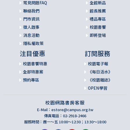
常見問題FAQ
全館新品
聯絡我們
館長推薦
門市資訊
禮品專區
徵人啟事
校園書饗
消息活動
即將登場
隱私權政策
注目優惠
訂閱服務
校園書饗特惠
校園電子報
全部特惠案
《每日活水》
預約專區
《校園雜誌》
OPEN學習
校園網路書房客服
E-Mail：
estore@campus.org.tw
傳真電話：02-2918-2466
服務時間：週一～五 10:00～12:30；13:30～18:00