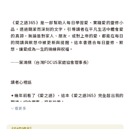
《愛之語365》是一部幫助人每日學習愛、實踐愛的靈修小
品。透過簡潔而深刻的文字，引導讀者在平凡生活中體會愛
的真諦，無論是對家人、朋友，或對上帝的愛，都能在每日
的閱讀與默想中被更新與提醒。這本書適合每日靈修、默
想，讓愛成為一生的操練與祝福。
──葉鴻棋（台灣FOCUS家庭協會理事長）
讀者心裡話
✦幾年前看了《愛之語》，這本《愛之語365》完全超出我的
期待！切中要害，很有共鳴！
看更多
✦這本書讓我25年的婚姻不再一樣，我明年要再看一次！
✦這絕對是最棒的夫妻靈修書，簡短到很容易養成閱讀習慣，
能持續豐富你們的婚姻生活。