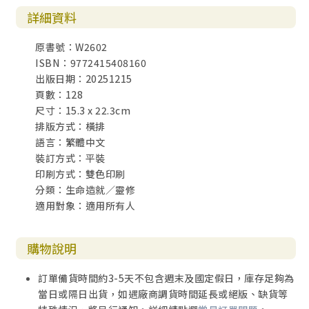
詳細資料
原書號：W2602
ISBN：9772415408160
出版日期：20251215
頁數：128
尺寸：15.3 x 22.3cm
排版方式：橫排
語言：繁體中文
裝訂方式：平裝
印刷方式：雙色印刷
分類：生命造就／靈修
適用對象：適用所有人
購物說明
訂單備貨時間約3-5天不包含週末及國定假日，庫存足夠為
當日或隔日出貨，如遇廠商調貨時間延長或絕版、缺貨等