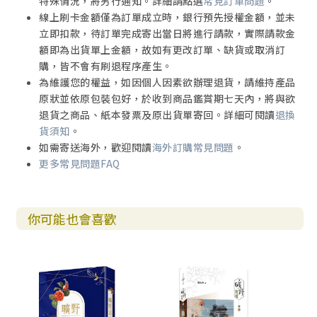
特殊情況，將另行通知。詳細請點選
常見訂單問題
。
線上刷卡金額僅為訂單成立時，銀行預先授權金額，並未
立即扣款，待訂單完成寄出當日將進行請款，實際請款金
額即為出貨單上金額，故如有更改訂單、缺貨或取消訂
購，皆不會有刷退程序產生。
為維護您的權益，如因個人因素欲辦理退貨，請維持產品
原狀並依原包裝包好，於收到商品鑑賞期七天內，將與欲
退貨之商品、紙本發票及原出貨單寄回。詳細可閱讀
退換
貨須知
。
如需寄送海外，歡迎閱讀
海外訂購常見問題
。
更多常見問題FAQ
你可能也會喜歡