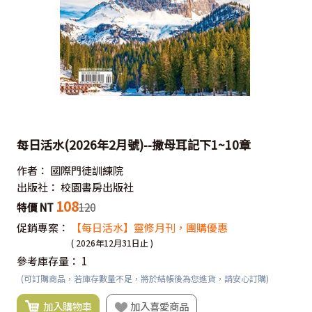
每日活水(2026年2月號)--撒母耳記下1~10章
作者：
國際門徒訓練院
出版社：
校園書房出版社
108
特價 NT
120
促銷專案：
【每日活水】靈修月刊，團購優惠
( 2026年12月31日止 )
參考庫存量：
1
(可訂購商品，若庫存數量不足，將於結帳後為您進貨，請安心訂購)
加入購物車
加入喜愛商品