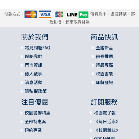
付款方式：
傳真刷卡、虛擬轉帳、郵
政劃撥、超商取貨付款
關於我們
商品快訊
常見問題FAQ
全館新品
聯絡我們
館長推薦
門市資訊
禮品專區
徵人啟事
校園書饗
消息活動
即將登場
隱私權政策
注目優惠
訂閱服務
校園書饗特惠
校園電子報
全部特惠案
《每日活水》
預約專區
《校園雜誌》
OPEN學習