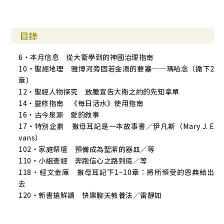
目錄
6・本月信息 從大衛學到的神國治理指南
10・聖經地理 雅博河旁固若金湯的要塞──瑪哈念（撒下2
章）
12・聖經人物探究 放膽宣告大衛之約的先知拿單
14・靈修指南 《每日活水》使用指南
16・古今泉源 愛的敘事
17・特別企劃 撒母耳記是一本故事書／伊凡斯（Mary J. E
vans）
102・家庭祭壇 預備成為聖潔的器皿／等
110・小組查經 奔跑信心之路到底／等
118・經文金庫 撒母耳記下1~10章：將所領受的恩典給出
去
120・新書搶鮮讀 快樂聊天教養法／雷靜如