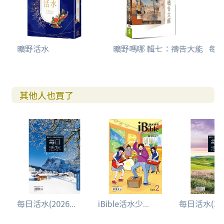
曠野活水
曠野嗎哪 輯七：禱告大能
每日
其他人也買了
每日活水(2026...
iBible活水少...
每日活水(2026