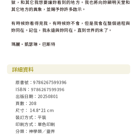
獄，和其它我想要讓妳看到的地方。我也將向妳顯明天堂和
其它地方的異象，並賜予妳許多啟示。
有時候妳看得見我，有時候妳不會，但是我會在整個過程與
妳同在。記住，我永遠與妳同在，直到世界的末了。
瑪麗‧凱瑟琳‧巴斯特
詳細資料
原書號：9786267599396
ISBN：9786267599396
出版日期：20250801
頁數：208
尺寸： 14.8*21 cm
裝訂方式：平裝
印刷方式：單色印刷
分類：神學類／靈界