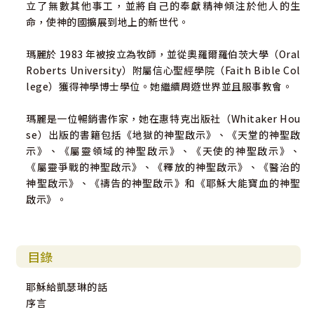
立了無數其他事工，並將自己的奉獻精神傾注於他人的生
命，使神的國擴展到地上的新世代。
瑪麗於 1983 年被按立為牧師，並從奧羅爾羅伯茨大學（Oral
Roberts University）附屬信心聖經學院（Faith Bible Col
lege）獲得神學博士學位。她繼續周遊世界並且服事教會。
瑪麗是一位暢銷書作家，她在惠特克出版社（Whitaker Hou
se）出版的書籍包括《地獄的神聖啟示》、《天堂的神聖啟
示》、《屬靈領域的神聖啟示》、《天使的神聖啟示》、
《屬靈爭戰的神聖啟示》、《釋放的神聖啟示》、《醫治的
神聖啟示》、《禱告的神聖啟示》和《耶穌大能寶血的神聖
啟示》。
目錄
耶穌給凱瑟琳的話
序言