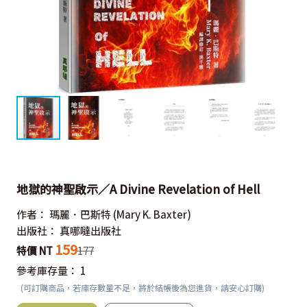
地獄的神聖啟示／A Divine Revelation of Hell
作者：
瑪麗．巴斯特
(Mary K. Baxter)
出版社：
真哪噠出版社
159
特價 NT
177
參考庫存量：
1
(可訂購商品，若庫存數量不足，將於結帳後為您進貨，請安心訂購)