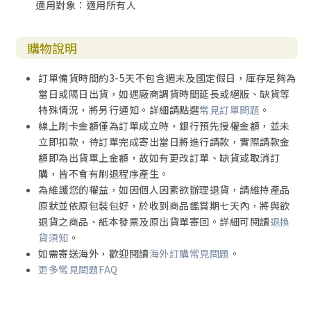
適用對象：適用所有人
購物說明
訂單備貨時間約3-5天不包含週末及國定假日，庫存足夠為
當日或隔日出貨，如遇廠商調貨時間延長或絕版、缺貨等
特殊情況，將另行通知。詳細請點選
常見訂單問題
。
線上刷卡金額僅為訂單成立時，銀行預先授權金額，並未
立即扣款，待訂單完成寄出當日將進行請款，實際請款金
額即為出貨單上金額，故如有更改訂單、缺貨或取消訂
購，皆不會有刷退程序產生。
為維護您的權益，如因個人因素欲辦理退貨，請維持產品
原狀並依原包裝包好，於收到商品鑑賞期七天內，將與欲
退貨之商品、紙本發票及原出貨單寄回。詳細可閱讀
退換
貨須知
。
如需寄送海外，歡迎閱讀
海外訂購常見問題
。
更多常見問題FAQ