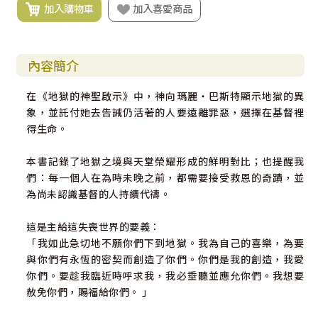
加入購物車
加入喜愛商品
內容簡介
在《地獄的神聖啟示》中，神向瑪麗‧巴斯特顯示地獄的異
象，並託付她去告誡仍活著的人要遠離罪惡，選擇在基督裡
得生命。
本書記錄了地獄之境與天堂榮耀形成的鮮明對比；也提醒我
們：每一個人在為時未晚之前，都需要接受救恩的奇蹟，並
為尚未認識基督的人持續代禱。
這是主給這失喪世界的要義：
「我如此急切地不願你們下到地獄。我為自己的喜樂，為要
與你們有永恆的密契而創造了你們。你們是我的創造，我愛
你們。要趁我臨近時呼求我，我必垂聽並應允你們。我想要
赦免你們，賜福給你們。 」