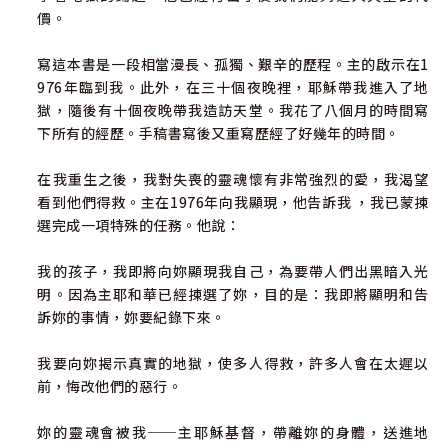
價。
寫這本書是一段相當漫長、孤獨、艱辛的歷程。主的啟示在1
976年臨到我。此外，在三十個夜晚裡，耶穌帶我進入了地
獄，隨後有十個夜晚帶我造訪天堂。我花了八個月的時間寫
下所有的經歷。手稿書寫後又重寫歷經了好幾年的時間。
在我重生之後，我對失喪的靈魂懷有非常強烈的愛，我渴望
看到他們得救。主在1976年向我顯現，他告訴我 ，我已蒙揀
選完成一項特殊的任務。他說：
我的孩子，我即將向妳顯現我自己，為要帶人們出黑暗入光
明。因為主耶和華已經揀選了妳，目的是：我即將顯明和告
訴妳的事情，妳要紀錄下來。
我要向妳揭示真實的地獄，使多人得救，許多人會在太遲以
前，悔改他們的惡行。
妳的靈魂會被我──主耶穌基督，帶離妳的身體，送進地