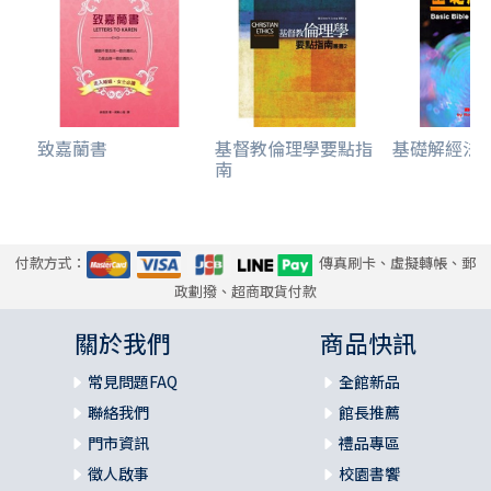
致嘉蘭書
基督教倫理學要點指
基礎解經法
南
付款方式：
傳真刷卡、虛擬轉帳、郵
政劃撥、超商取貨付款
關於我們
商品快訊
常見問題FAQ
全館新品
聯絡我們
館長推薦
門市資訊
禮品專區
徵人啟事
校園書饗