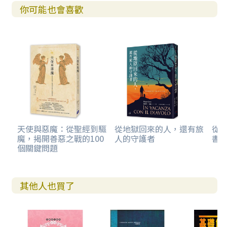
你可能也會喜歡
天使與惡魔：從聖經到驅
從地獄回來的人，還有旅
從
魔，揭開善惡之戰的100
人的守護者
書卷
個關鍵問題
其他人也買了