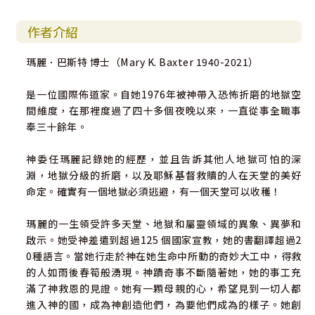
作者介紹
瑪麗．巴斯特 博士（Mary K. Baxter 1940-2021）
是一位國際佈道家。自她1976年被神帶入恐怖折磨的地獄空
間維度，在那裡度過了四十多個夜晚以來，一直從事全職事
奉三十餘年。
神委任瑪麗記錄她的經歷，並且告訴其他人地獄可怕的深
淵，地獄分級的折磨，以及耶穌基督救贖的人在天堂的美好
命定。確實有一個地獄必須逃避，有一個天堂可以收穫！
瑪麗的一生領受許多天堂、地獄和屬靈領域的異象、異夢和
啟示。她受神差遣到超過125 個國家宣教，她的書翻譯超過2
0種語言。當她行走於神在她生命中所動的奇妙大工中，得救
的人如雨後春筍般湧現。神蹟奇事不斷隨著她，她的事工充
滿了神救恩的見證。她有一顆母親的心，希望見到一切人都
進入神的國，成為神創造他們，為要他們成為的樣子。她創