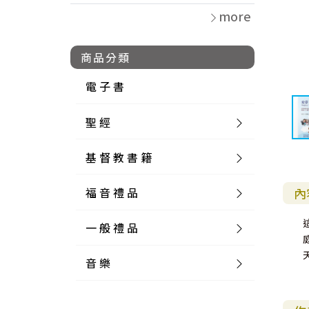
more
商品分類
電 子 書
聖 經
基 督 教 書 籍
新 舊 約 聖 經
福 音 禮 品
簡 體 聖 經
聖 經 論 叢
和 合 本
內
一 般 禮 品
英 文 聖 經
神 學 類
福 音 飾 品 配 件
和 合 本 標 點
參 考 書 工 具 書
音 樂
外 文 聖 經
實 踐 神 學
福 音 家 飾 用 品
一 般 卡 片
新 標 點 和 合 本
K J V
摩 西 五 經
系 統 神 學
福 音 項 鍊
讀 經 法
中 外 文 聖 經
教 會 歷 史
福 音 生 活 雜 貨
一 般 文 具
詩 本 樂 譜
和 合 本 修 訂 版
E S V
歷 史 書
神 、 創 造
宣 教 差 傳
福 音 耳 環 / 耳 夾
福 音 桌 飾 品
萬 用 卡
釋 經 法
創 世 記