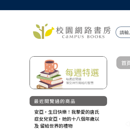
首
最近閱覽過的商品
安亞，生日快樂！我摯愛的唐氏
症女兒安亞，她的十八個年歲以
及 留給世界的禮物