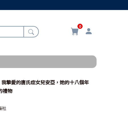
0
！我摯愛的唐氏症女兒安亞，她的十八個年
的禮物
版社