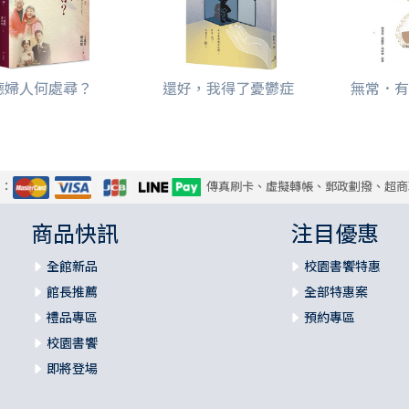
德婦人何處尋？
還好，我得了憂鬱症
無常．有
式：
傳真刷卡、虛擬轉帳、郵政劃撥、超商
商品快訊
注目優惠
全館新品
校園書饗特惠
館長推薦
全部特惠案
禮品專區
預約專區
校園書饗
即將登場