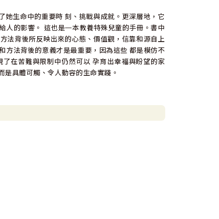
了她生命中的重要時 刻、挑戰與成就。更深層地，它
給人的影響。 這也是㇐本教養特殊兒童的手冊。書中
與方法背後所反映出來的心態、價值觀，信靠和源自上
和方法背後的意義才是最重要，因為這些 都是模仿不
現了在苦難與限制中仍然可以 孕育出幸福與盼望的家
而是具體可觸、令人動容的生命實踐。