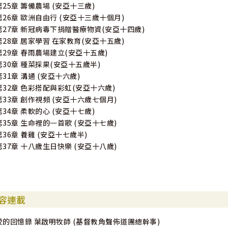
第25章 籌備農場 (安亞十三歲)
第26章 歐洲自由行 (安亞十三歲十個月)
第27章 新冠病毒下捐贈醫療物資(安亞十四歲)
第28章 居家學習 在家教育(安亞十五歲)
第29章 春雨農場建立(安亞十五歲)
第30章 種菜採果(安亞十五歲半)
第31章 溝通 (安亞十六歲)
第32章 色彩搭配與彩虹(安亞十六歲)
第33章 創作視頻 (安亞十六歲七個月)
第34章 柔軟的心 (安亞十七歲)
第35章 生命裡的㇐首歌 (安亞十七歲)
第36章 養雞 (安亞十七歲半)
第37章 十八歲生日快樂 (安亞十八歲)
容連載
愛的回憶錄 葉啟明牧師 (基督教角聲佈道團總幹事)