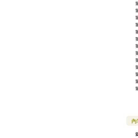
教 牧 書 信
內