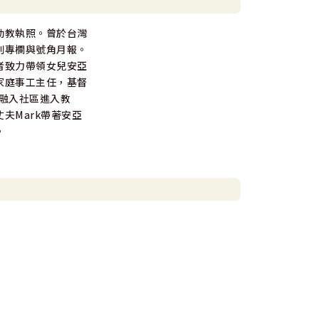
幼教執照。曾於台灣
刊專欄與號角月報。
者致力帶領女兒安亞
家庭事工主任，基督
礙者融入社區進入教
夫Mark帶著安亞
。