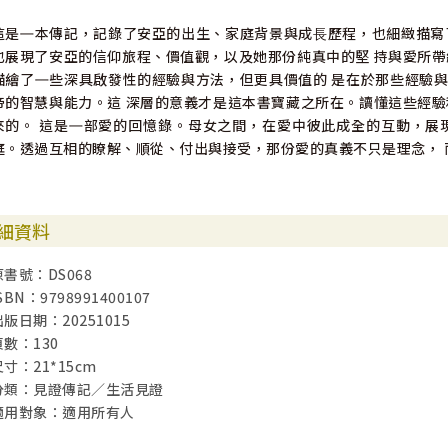
這是㇐本傳記，記錄了安亞的出生、家庭背景與成⾧歷程，也細緻描寫
也展現了安亞的信仰旅程、價值觀，以及她那份純真中的堅 持與愛所帶
描繪了㇐些深具啟發性的經驗與方法，但更具價值的 是在於那些經驗
帝的智慧與能力。這 深層的意義才是這本書寶藏之所在。讀懂這些經驗
來的。 這是㇐部愛的回憶錄。母女之間，在愛中彼此成全的互動，展
庭。透過互相的瞭解、順從、付出與接受，那份愛的真義不只是理念， 
細資料
原書號：DS068
SBN：9798991400107
出版日期：20251015
頁數：130
尺寸：21*15cm
分類：見證傳記／生活見證
適用對象：適用所有人