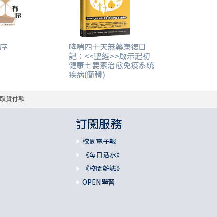
序
哮喘四十天無藥康復日
記：<<聖經>>啟示起初
健康七要素治愈免疫系统
疾病(簡體)
取貨付款
訂閱服務
校園電子報
《每日活水》
《校園雜誌》
OPEN學習