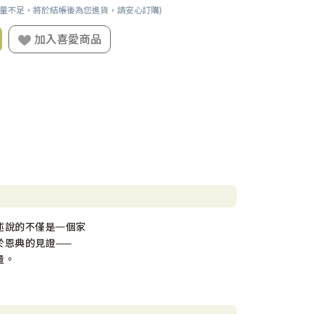
數量不足，將於結帳後為您進貨，請安心訂購)
加入喜愛商品
述說的不僅是㇐個家
於恩典的見證——
量。