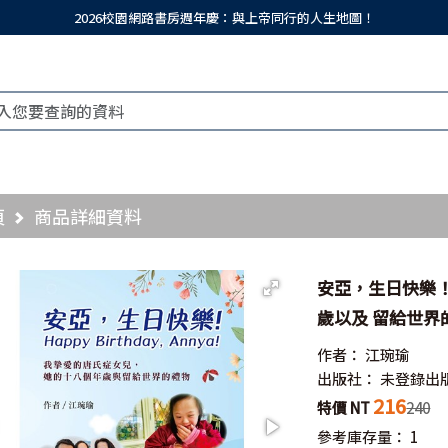
2026校園網路書房週年慶：與上帝同行的人生地圖！
頁
商品詳細資料
安亞，生日快樂
歲以及 留給世界
作者：
江琬瑜
出版社：
未登錄出
216
特價 NT
240
參考庫存量：
1