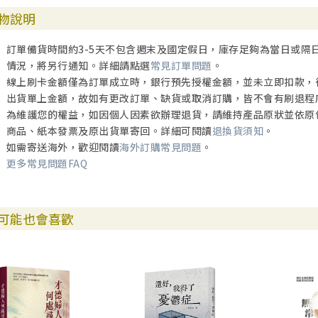
物說明
訂單備貨時間約3-5天不包含週末及國定假日，庫存足夠為當日或隔
情況，將另行通知。詳細請點選
常見訂單問題
。
線上刷卡金額僅為訂單成立時，銀行預先授權金額，並未立即扣款，
出貨單上金額，故如有更改訂單、缺貨或取消訂購，皆不會有刷退程
為維護您的權益，如因個人因素欲辦理退貨，請維持產品原狀並依原
商品、紙本發票及原出貨單寄回。詳細可閱讀
退換貨須知
。
如需寄送海外，歡迎閱讀
海外訂購常見問題
。
更多常見問題FAQ
可能也會喜歡