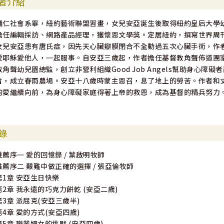
者介紹
輔仁社會系畢，紐約藝術聯盟習畫，女兒安亞誕生後取得紐約皇后大學
擔任編輯採訪、網路產品經理，獲懷恩文學獎。定居紐約，撰寫世界周
女兒安亞患有唐氏症，因先天心臟瓣膜閉合不全動過五次心臟手術，作
愛耶穌愛他人，㇐起服事。自安亞三歲起，作者擔任基督教角聲佈道團
教角聲幼兒園總監，創立非營利組織Good Job Angels幫助身心障
會，成立春雨農場。安亞十八歲時蒙主恩召，息了地上的勞苦。作者和丈
的愛繼續向前，為身心障礙家庭得著上帝的救恩，成為基督的精兵努力
錄
推薦序㇐ 愛的回憶錄 / 葉啟明牧師
推薦序二 艱難中做正確的選擇 / 張亞倫牧師
第1章 安亞生日快樂
第2章 我永遠的巧克力餅乾 (安亞二歲)
第3章 派屈克(安亞三歲半)
第4章 愛的方式(安亞四歲)
第5章 職業婦女的挑戰 (安亞四歲)