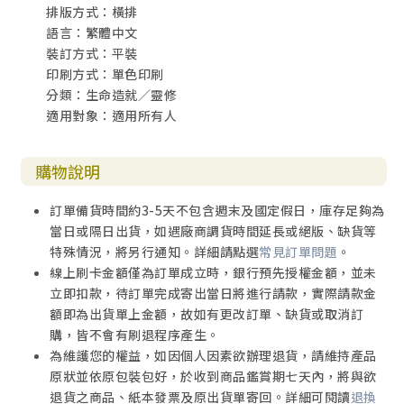
排版方式：橫排
語言：繁體中文
裝訂方式：平裝
印刷方式：單色印刷
分類：生命造就／靈修
適用對象：適用所有人
購物說明
訂單備貨時間約3-5天不包含週末及國定假日，庫存足夠為
當日或隔日出貨，如遇廠商調貨時間延長或絕版、缺貨等
特殊情況，將另行通知。詳細請點選
常見訂單問題
。
線上刷卡金額僅為訂單成立時，銀行預先授權金額，並未
立即扣款，待訂單完成寄出當日將進行請款，實際請款金
額即為出貨單上金額，故如有更改訂單、缺貨或取消訂
購，皆不會有刷退程序產生。
為維護您的權益，如因個人因素欲辦理退貨，請維持產品
原狀並依原包裝包好，於收到商品鑑賞期七天內，將與欲
退貨之商品、紙本發票及原出貨單寄回。詳細可閱讀
退換