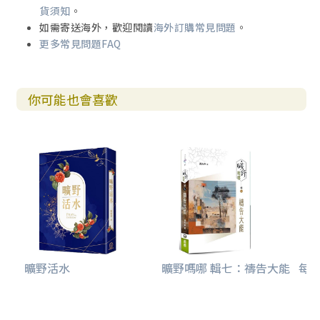
貨須知
。
如需寄送海外，歡迎閱讀
海外訂購常見問題
。
更多常見問題FAQ
你可能也會喜歡
曠野活水
曠野嗎哪 輯七：禱告大能
每日