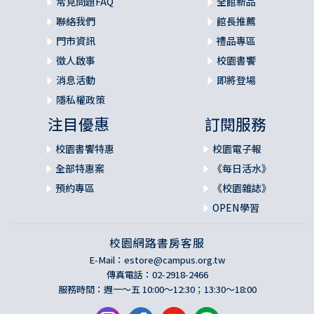
常見問題FAQ
全館新品
聯絡我們
館長推薦
門市資訊
禮品專區
徵人啟事
校園書饗
消息活動
即將登場
隱私權政策
注目優惠
訂閱服務
校園書饗特惠
校園電子報
全部特惠案
《每日活水》
預約專區
《校園雜誌》
OPEN學習
校園網路書房客服
E-Mail：
estore@campus.org.tw
傳真電話：02-2918-2466
服務時間：週一～五 10:00～12:30；13:30～18:00