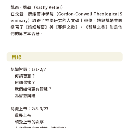
凱西．凱勒（Kathy Keller）
在戈登－康維爾神學院（Gordon-Conwell Theological S
eminary）取得了神學研究的人文碩士學位。她與凱勒共同
撰寫了《婚姻解密》與《耶穌之歌》，《智慧之書》則是他
們的第三本合著。
目錄
認識智慧：1/1-2/7
何謂智慧？
何謂愚拙？
我們如何更有智慧？
為智慧辯證
認識上帝：2/8-3/23
敬畏上帝
領受上帝的次序