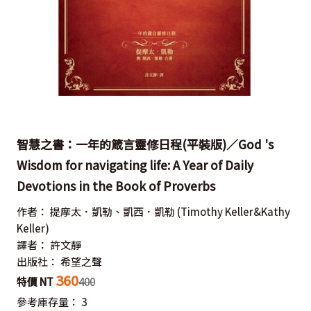
智慧之書：一年的箴言靈修日程(平裝版)／God 's
Wisdom for navigating life: A Year of Daily
Devotions in the Book of Proverbs
作者：
提摩太．凱勒、凱西．凱勒
(Timothy Keller&Kathy
Keller)
譯者：
許文靜
出版社：
希望之聲
360
特價 NT
400
參考庫存量：
3