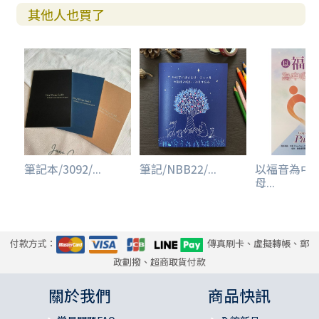
其他人也買了
筆記本/3092/...
筆記/NBB22/...
以福音為中
母...
付款方式：
傳真刷卡、虛擬轉帳、郵
政劃撥、超商取貨付款
關於我們
商品快訊