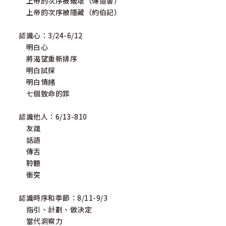
上帝的次序被破壞（傳道書）
上帝的次序被隱藏（約伯記）
認識心：3/24-6/12
明白心
將渴望重新排序
明白試探
明白情緒
七個致命的罪
認識他人：6/13-810
友誼
話語
傳舌
聆聽
衝突
認識時序和季節：8/11-9/3
指引、計劃、做決定
當代洞察力