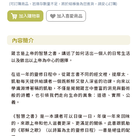
(可訂購商品，若庫存數量不足，將於結帳後為您進貨，請安心訂購)
加入購物車
加入喜愛商品
內容簡介
箴言是上帝的智慧之書，講述了如何活出一個人的日常生活
以及做出以上帝為中心的選擇。
在這一年的靈修日程中，從箴言書不同的經文裡，提摩太．
凱勒每天提供給讀者一個既新鮮又發人深省的功課。向來以
學識淵博著稱的凱勒，不僅是揭開箴言中豐富的洞見與藝術
般的詩體，也引領我們走向生命的異象：道德、實際、公
義。
《智慧之書》是一本讀者可以日復一日，年復一年來回味
的，來跟上帝和他人滋養更深、更滿足的關係。此書跟凱勒
的《耶穌之歌》（以詩篇為主的靈修日程）一書是絕佳的配