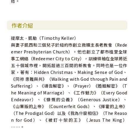
搭。
作者介紹
提摩太．凱勒（Timothy Keller）
與妻子凱西和三個兒子於紐約市創立救贖主長老教會（Rede
emer Presbyterian Church）。他也創立了都市植堂全球
事工網絡（Redeemer City to City），訓練領袖在全球將近
五十個城市裡，開拓超過三百間的新教會。同時也是一位作
家，著有：Hidden Christmas、Making Sense of God、
《同祢 患難與共》（Walking with God through Pain and
Suffering）、《禱告解密》、（Prayer）《婚姻解密》（T
he Meaning of Marriage）、《工作魅力》（Every Good
Endeavor）、《慷慨的公義》（Generous Justice）、
《山寨版的上帝》（Counterfeit Gods）、《揮霍的上帝》
（The Prodigal God）以及《我為什麼相信》（The Reaso
n for God）、《被釘十架的王》（Jesus The King）
……。