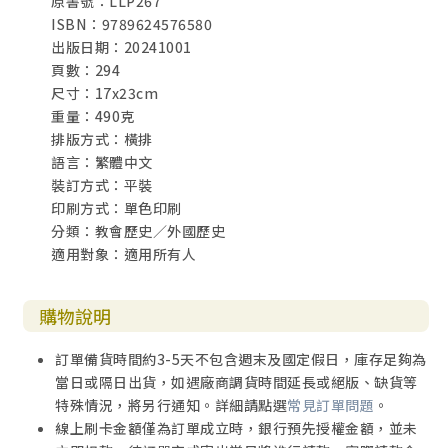
原書號：LLP267
ISBN：9789624576580
出版日期：20241001
頁數：294
尺寸：17x23cm
重量：490克
排版方式：橫排
語言：繁體中文
裝訂方式：平裝
印刷方式：單色印刷
分類：教會歷史／外國歷史
適用對象：適用所有人
購物說明
訂單備貨時間約3-5天不包含週末及國定假日，庫存足夠為
當日或隔日出貨，如遇廠商調貨時間延長或絕版、缺貨等
特殊情況，將另行通知。詳細請點選
常見訂單問題
。
線上刷卡金額僅為訂單成立時，銀行預先授權金額，並未