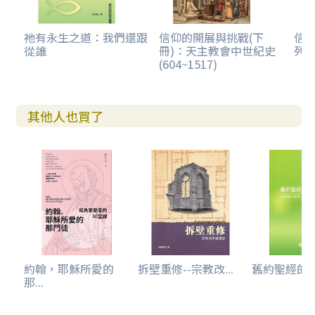
祂有永生之道：我們還跟
信仰的開展與挑戰(下
信
從誰
冊)：天主教會中世紀史
列
(604~1517)
其他人也買了
約翰，耶穌所愛的
拆壁重修--宗教改...
舊約聖經的五經
那...