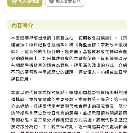
加入購物車
加入喜愛商品
內容簡介
本書延續早前出版的《奠基立柱：初期教會縱橫談》、《築
樓蓋頂：中世紀教會縱橫談》和《拆壁重修：宗教改革縱橫
談》。這系列的出版目的，是要展示基督教教會在神學與歷
史的縱橫面上，如何構建教會的本質與使命。這套叢書以沒
有相關學術背景的讀者為對象，運用深入淺出的方式，介紹
不同的基督教神學或歷史的課題，適合個人、小組或主日學
課程使用。
本書以現代教會為探討焦點，概述期間基督宗教所面對的種
種挑戰，並教會羣體的主要發展。本書共分三部分：第一部
分為導論，概述當代學者對現代教會歷史的研究實況，簡介
這時期教會歷史對今日教會的意義，並提示研讀有關課題應
有的心態。第二部分以傳統史書方式表達，將現代教會歷史
按時序分為初、中、晚三個時期，逐一論述其時代處境和演