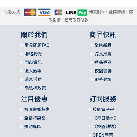
付款方式：
傳真刷卡、虛擬轉帳、郵
政劃撥、超商取貨付款
關於我們
商品快訊
常見問題FAQ
全館新品
聯絡我們
館長推薦
門市資訊
禮品專區
徵人啟事
校園書饗
消息活動
即將登場
隱私權政策
注目優惠
訂閱服務
校園書饗特惠
校園電子報
全部特惠案
《每日活水》
預約專區
《校園雜誌》
OPEN學習