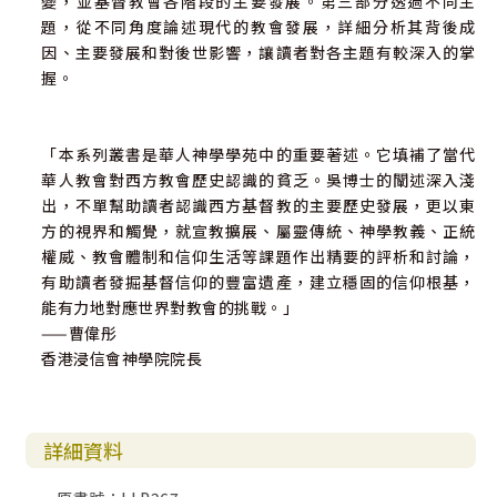
變，並基督教會各階段的主要發展。第三部分透過不同主
題，從不同角度論述現代的教會發展，詳細分析其背後成
因、主要發展和對後世影響，讓讀者對各主題有較深入的掌
握。
「本系列叢書是華人神學學苑中的重要著述。它填補了當代
華人教會對西方教會歷史認識的貧乏。吳博士的闡述深入淺
出，不單幫助讀者認識西方基督教的主要歷史發展，更以東
方的視界和觸覺，就宣教擴展、屬靈傳統、神學教義、正統
權威、教會體制和信仰生活等課題作出精要的評析和討論，
有助讀者發掘基督信仰的豐富遺產，建立穩固的信仰根基，
能有力地對應世界對教會的挑戰。」
——曹偉彤
香港浸信會神學院院長
詳細資料