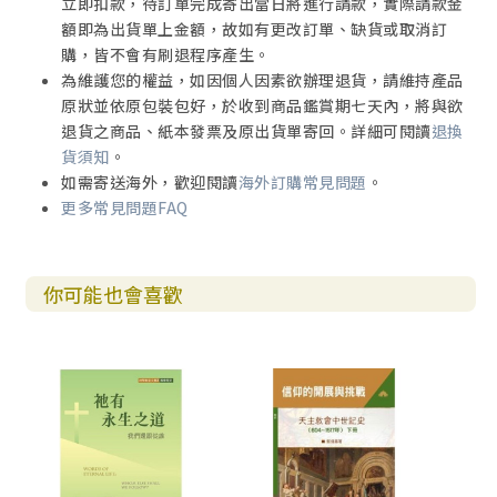
立即扣款，待訂單完成寄出當日將進行請款，實際請款金
額即為出貨單上金額，故如有更改訂單、缺貨或取消訂
購，皆不會有刷退程序產生。
為維護您的權益，如因個人因素欲辦理退貨，請維持產品
原狀並依原包裝包好，於收到商品鑑賞期七天內，將與欲
退貨之商品、紙本發票及原出貨單寄回。詳細可閱讀
退換
貨須知
。
如需寄送海外，歡迎閱讀
海外訂購常見問題
。
更多常見問題FAQ
你可能也會喜歡