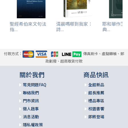
聖經希伯來文句法
清晨嗎哪到我家：
耶和華作王
指...
詩...
典...
付款方式：
傳真刷卡、虛擬轉帳、郵
政劃撥、超商取貨付款
關於我們
商品快訊
常見問題FAQ
全館新品
聯絡我們
館長推薦
門市資訊
禮品專區
徵人啟事
校園書饗
消息活動
即將登場
隱私權政策