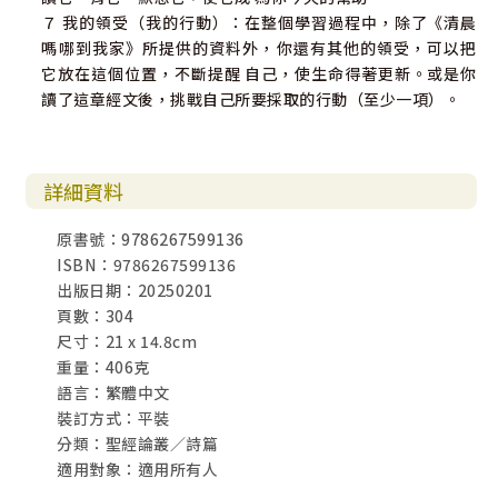
７ 我的領受（我的行動）：在整個學習過程中，除了《清晨
嗎哪到我家》所提供的資料外，你還有其他的領受，可以把
它放在這個位置，不斷提醒 自己，使生命得著更新。或是你
讀了這章經文後，挑戰自己所要採取的行動（至少一項）。
詳細資料
原書號：9786267599136
ISBN：9786267599136
出版日期：20250201
頁數：304
尺寸：21 x 14.8cm
重量：406克
語言：繁體中文
裝訂方式：平裝
分類：聖經論叢／詩篇
適用對象：適用所有人