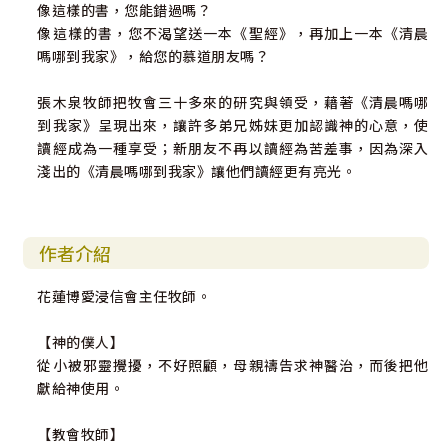
像這樣的書，您能錯過嗎？
像這樣的書，您不渴望送一本《聖經》，再加上一本《清晨
嗎哪到我家》，給您的慕道朋友嗎？
張木泉牧師把牧會三十多來的研究與領受，藉著《清晨嗎哪
到我家》呈現出來，讓許多弟兄姊妹更加認識神的心意，使
讀經成為一種享受；新朋友不再以讀經為苦差事，因為深入
淺出的《清晨嗎哪到我家》讓他們讀經更有亮光。
作者介紹
花蓮博愛浸信會主任牧師。
【神的僕人】
從小被邪靈攪擾，不好照顧，母親禱告求神醫治，而後把他
獻給神使用。
【教會牧師】