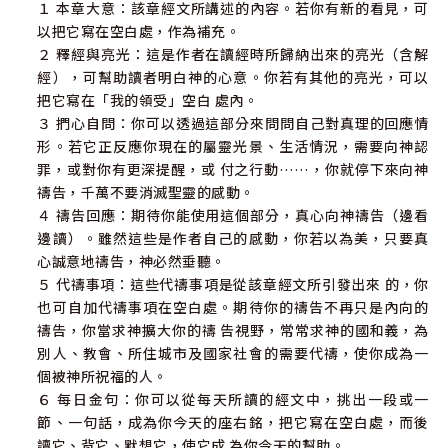
１ 本章大意：該章經文所講述的內容。若你有新的看見，可
以把它寫在空白處，作為補充。
２ 釋經與亮光：這是作者在讀經時所歸納出來的亮光（含解
經），可幫助讀者明白神的心意。你若有其他的亮光，可以
把它寫在「我的領受」空白 處內。
３ 捫心自問：你可以透過這部分來問問自己對真理的回應情
形。若它正反應你現在的屬靈光景、生活情況，需要向神認
罪，或對你有更深提醒，或 付之行動……，你就停下來向神
禱告，千萬不要消滅聖靈的感動。
４ 禱告回應：期待你能使用這個部分，真心向神禱告（邊看
邊讀）。雖然這些是作者自己的感動，你若以為美，只要真
心誠意地禱告，神必然垂聽。
５ 代禱事項：這些代禱事項是從該章經文所引發出來 的，你
也可自加代禱事項在空白處。期待你的禱告不再只是內向的
禱告，你當求神擴大你的禱 告視野，常常求神的國和義，為
別人、教會、所住城市及國家社會的需要代禱，使你成為一
個被神所祝福的人。
６ 每日金句：你可以從每天所讀的經文中，挑出一段或一
節、一句話，成為你今天的座右銘，把它寫在空白處，而後
讀它、背它、默想它，使它成 為你今天的幫助。