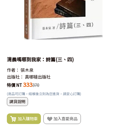
清晨嗎哪到我家：詩篇(三、四)
作者：
張木泉
出版社：
真哪噠出版社
333
特價 NT
370
(商品可訂購，結帳後立刻為您進貨，請安心訂購)
調貨說明
加入購物車
加入喜愛商品