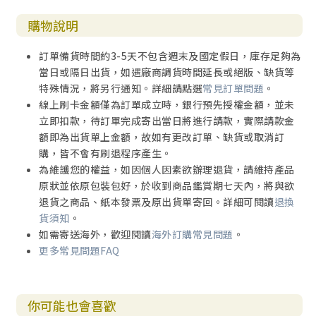
購物說明
訂單備貨時間約3-5天不包含週末及國定假日，庫存足夠為
當日或隔日出貨，如遇廠商調貨時間延長或絕版、缺貨等
特殊情況，將另行通知。詳細請點選
常見訂單問題
。
線上刷卡金額僅為訂單成立時，銀行預先授權金額，並未
立即扣款，待訂單完成寄出當日將進行請款，實際請款金
額即為出貨單上金額，故如有更改訂單、缺貨或取消訂
購，皆不會有刷退程序產生。
為維護您的權益，如因個人因素欲辦理退貨，請維持產品
原狀並依原包裝包好，於收到商品鑑賞期七天內，將與欲
退貨之商品、紙本發票及原出貨單寄回。詳細可閱讀
退換
貨須知
。
如需寄送海外，歡迎閱讀
海外訂購常見問題
。
更多常見問題FAQ
你可能也會喜歡