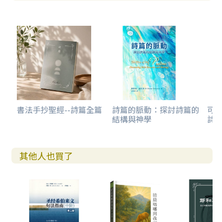
書法手抄聖經--詩篇全篇
詩篇的脈動：探討詩篇的
可
結構與神學
詩(
其他人也買了