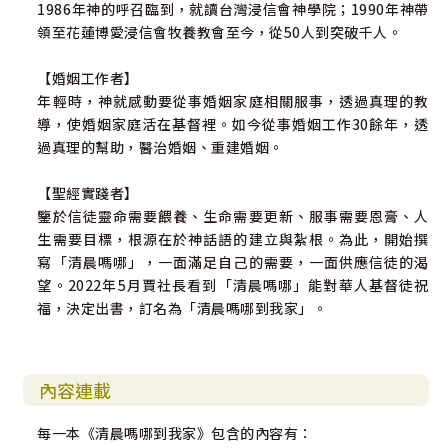
1986年神的呼召臨到，就讀台灣浸信會神學院；1990年神帶
領至花蓮博愛浸信會牧養教會至今，從50人到突破千人。
【婚姻工作者】
年輕時，神就感動要從事婚姻家庭相關服事，透過真理的教
導，使婚姻家庭活在基督裡。如今從事婚姻工作30餘年，透
過真理的幫助，醫治婚姻、重建婚姻。
【聖經實踐者】
鑒於信徒靈命需要餵養、生命需要更新、服事需要恩膏、人
生需要目標，根源在於神話語的建立與紮根。為此，開始撰
寫「清晨嗎哪」，一面滿足自己的需要，一面供應信徒的渴
望。2022年5月賈社長看到「清晨嗎哪」能對華人基督徒祝
福，決定出書，訂名為「清晨嗎哪到我家」。
內容連載
每一本《清晨嗎哪到我家》包含的內容有：