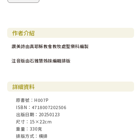
作者介紹
讚美詩由真耶穌教會教牧處聖樂科編製
注音版由石雅慧姊妹編輯排版
詳細資料
原書號：H007P
ISBN：4718007202506
出版日期：20250123
尺寸：15×22cm
重量：330克
排版方式：橫排