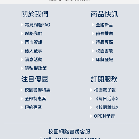
關於我們
商品快訊
常見問題FAQ
全館新品
聯絡我們
館長推薦
門市資訊
禮品專區
徵人啟事
校園書饗
消息活動
即將登場
隱私權政策
注目優惠
訂閱服務
校園書饗特惠
校園電子報
全部特惠案
《每日活水》
預約專區
《校園雜誌》
OPEN學習
校園網路書房客服
E-Mail：
estore@campus.org.tw