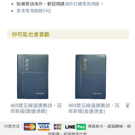
如需寄送海外，歡迎閱讀
海外訂購常見問題
。
更多常見問題FAQ
你可能也會喜歡
469首五線譜讚美詩．百
469首五線譜讚美詩．百
歡欣
年新版(銀邊燙銀)
年新版(金邊燙金)
付款方式：
傳真刷卡、虛擬轉帳、郵
政劃撥、超商取貨付款