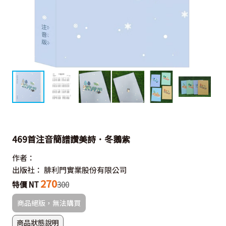
469首注音簡譜讚美詩．冬鵝紫
作者：
出版社：
腓利門實業股份有限公司
270
特價 NT
300
商品絕版，無法購買
商品狀態說明