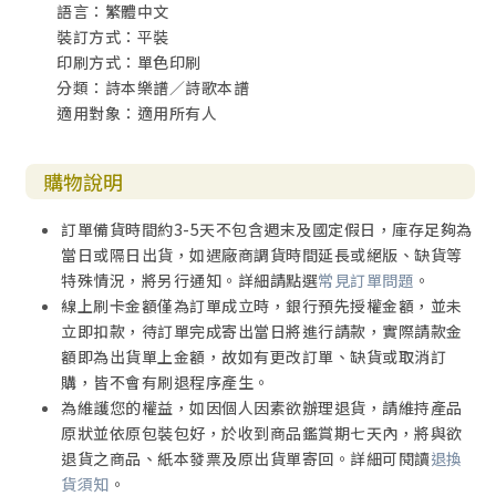
語言：繁體中文
裝訂方式：平裝
印刷方式：單色印刷
分類：詩本樂譜／詩歌本譜
適用對象：適用所有人
購物說明
訂單備貨時間約3-5天不包含週末及國定假日，庫存足夠為
當日或隔日出貨，如遇廠商調貨時間延長或絕版、缺貨等
特殊情況，將另行通知。詳細請點選
常見訂單問題
。
線上刷卡金額僅為訂單成立時，銀行預先授權金額，並未
立即扣款，待訂單完成寄出當日將進行請款，實際請款金
額即為出貨單上金額，故如有更改訂單、缺貨或取消訂
購，皆不會有刷退程序產生。
為維護您的權益，如因個人因素欲辦理退貨，請維持產品
原狀並依原包裝包好，於收到商品鑑賞期七天內，將與欲
退貨之商品、紙本發票及原出貨單寄回。詳細可閱讀
退換
貨須知
。