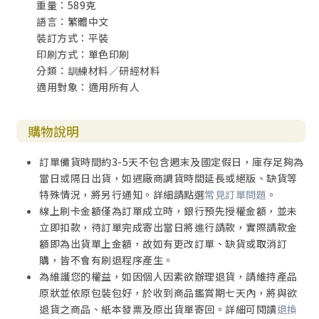
重量：589克
語言：繁體中文
裝訂方式：平裝
印刷方式：單色印刷
分類：訓練材料／研經材料
適用對象：適用所有人
購物說明
訂單備貨時間約3-5天不包含週末及國定假日，庫存足夠為
當日或隔日出貨，如遇廠商調貨時間延長或絕版、缺貨等
特殊情況，將另行通知。詳細請點選
常見訂單問題
。
線上刷卡金額僅為訂單成立時，銀行預先授權金額，並未
立即扣款，待訂單完成寄出當日將進行請款，實際請款金
額即為出貨單上金額，故如有更改訂單、缺貨或取消訂
購，皆不會有刷退程序產生。
為維護您的權益，如因個人因素欲辦理退貨，請維持產品
原狀並依原包裝包好，於收到商品鑑賞期七天內，將與欲
退貨之商品、紙本發票及原出貨單寄回。詳細可閱讀
退換