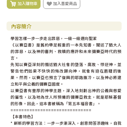
加入購物車
加入喜愛商品
內容簡介
學習怎樣一步一步走出罪惡，一級一級邁向聖潔
《以賽亞書》是舊約舉足輕重的一本先知書，闡述了猶大人
的罪惡，以及神的審判、救贖的應許和未來彌賽亞時代的預
言。
先知以賽亞深刻的描述猶大社會的墮落、腐敗、悖逆神，並
警告他們如果不快快的悔改歸向神，就會有迫在眉睫的後
果。然而，以賽亞也預言了復興的耶路撒冷，以及神必將建
立和平與公義的彌賽亞國度。
以賽亞書有豐厚的神學主題，深入地刻劃出神的公義與慈愛
的屬性，以及祂為世人所預備的彌賽亞救主，就是耶穌基督
的形像。因此，這本書被稱為「第五本福音書」。
==============================
【本書特色】
* 嶄新的學習方法：一步一步漸深入，創意問答添趣味，自我