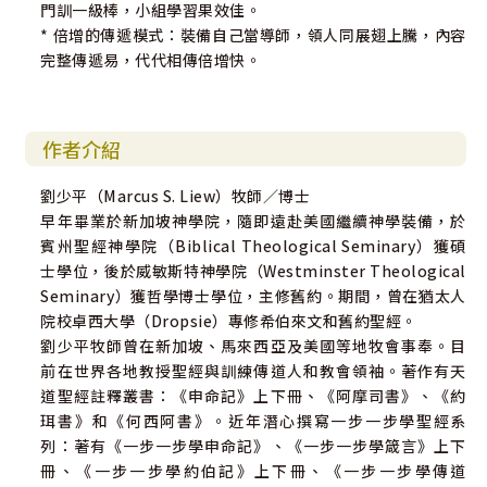
門訓一級棒，小組學習果效佳。
* 倍增的傳遞模式：裝備自己當導師，領人同展翅上騰，內容
完整傳遞易，代代相傳倍增快。
作者介紹
劉少平（Marcus S. Liew）牧師／博士
早年畢業於新加坡神學院，隨即遠赴美國繼續神學裝備，於
賓州聖經神學院（Biblical Theological Seminary）獲碩
士學位，後於威敏斯特神學院（Westminster Theological
Seminary）獲哲學博士學位，主修舊約。期間，曾在猶太人
院校卓西大學（Dropsie）專修希伯來文和舊約聖經。
劉少平牧師曾在新加坡、馬來西亞及美國等地牧會事奉。目
前在世界各地教授聖經與訓練傳道人和教會領袖。著作有天
道聖經註釋叢書：《申命記》上下冊、《阿摩司書》、《約
珥書》和《何西阿書》。近年潛心撰寫一步一步學聖經系
列：著有《一步一步學申命記》、《一步一步學箴言》上下
冊、《一步一步學約伯記》上下冊、《一步一步學傳道