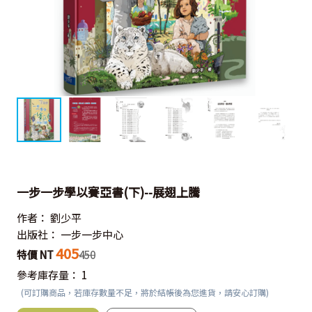
一步一步學以賽亞書(下)--展翅上騰
作者：
劉少平
出版社：
一步一步中心
405
特價 NT
450
參考庫存量：
1
(可訂購商品，若庫存數量不足，將於結帳後為您進貨，請安心訂購)