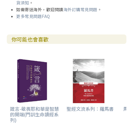
貨須知
。
如需寄送海外，歡迎閱讀
海外訂購常見問題
。
更多常見問題FAQ
你可能也會喜歡
箴言-敬畏耶和華是智慧
聖經文流系列：羅馬書
馬
的開端(門訓生命讀經系
列)