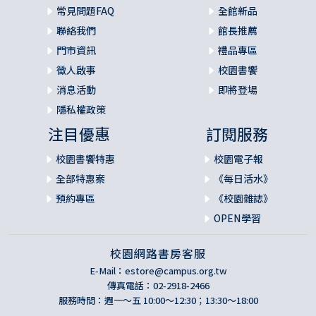
常見問題FAQ
全館新品
聯絡我們
館長推薦
門市資訊
禮品專區
徵人啟事
校園書饗
消息活動
即將登場
隱私權政策
注目優惠
訂閱服務
校園書饗特惠
校園電子報
全部特惠案
《每日活水》
預約專區
《校園雜誌》
OPEN學習
校園網路書房客服
E-Mail：
estore@campus.org.tw
傳真電話：02-2918-2466
服務時間：週一～五 10:00～12:30；13:30～18:00