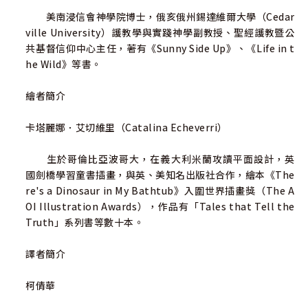
團契兒童部主任
美南浸信會神學院博士，俄亥俄州錫達維爾大學（Cedar
ville University）護教學與實踐神學副教授、聖經護教暨公
「本書將引領你展開一段令人振奮的旅程。」──克利
共基督信仰中心主任，著有《Sunny Side Up》、《Life in t
斯托．Ｋ．格雷（Crystal K. Cray）博士，臨床心理學家、
he Wild》等書。
睿智音樂共同創辦人
繪者簡介
卡塔麗娜．艾切維里（Catalina Echeverri）
生於哥倫比亞波哥大，在義大利米蘭攻讀平面設計，英
國劍橋學習童書插畫，與英、美知名出版社合作，繪本《The
re's a Dinosaur in My Bathtub》入圍世界插畫獎（The A
OI Illustration Awards），作品有「Tales that Tell the
Truth」系列書等數十本。
譯者簡介
柯倩華