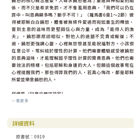
饒恕的核心概念是愛，人尋求饒恕是為了重建與神相愛的關
係，而不只是希求免罰，才不會濫用恩典，「我們可以仍在
罪中，叫恩典顯多嗎？斷乎不可！」（羅馬書6章1～2節）彼
得被耶穌白白饒恕，體會被無條件愛過而宛如重生的釋放，
嘗到主恩的滋味而更堅固信心與力量，成為「能得人的漁
夫」。饒恕跟原諒相似，對他人的過錯不究責或報復；不
過，饒恕更強調心靈，心裡無怨恨甚至能祝福對方。小孩很
在意公平，常糾結於理性的計算。他們需要體驗感受被饒恕
的恩典滋味，才能理解超乎理性計算的寶貴恩典。他們也需
要效法的榜樣，包括耶穌和身邊的大人。但願這個故事常在
心裡提醒我們，那些得罪我們的人，若真心悔改，都是耶穌
所愛並樂意饒恕的人。
柯倩華（兒童文學評論家）
看更多
詳細資料
原書號：0919