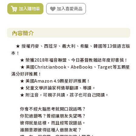
加入購物車
加入喜愛商品
內容簡介
★ 授權丹麥、西班牙、義大利、希臘、韓國等13個語言版
本！
★ 榮獲2018年福音聯盟、今日基督教雜誌年度好書獎！
★ 美國Christianbook、AbeBooks、Target等五顆星
滿分好評推薦！
★ 美國Amazon 4.9顆星好評推薦！
★ 兒童文學評論家柯倩華翻譯、導讀。
★ 附注音，可親子共讀，孩子也可自己閱讀。
你會不經大腦思考就開口說話嗎？
你犯過錯嗎？曾經讓朋友失望嗎？
彼得就是這樣，而且經常說錯話。
誰願意跟彼得這種人做朋友呢？