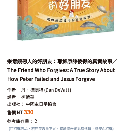
樂意饒恕人的好朋友：耶穌原諒彼得的真實故事／
The Friend Who Forgives: A True Story About
How Peter Failed and Jesus Forgave
作者：
丹．德懷特
(Dan DeWitt)
譯者：
柯倩華
出版社：
中國主日學協會
330
售價 NT
參考庫存量：
2
(可訂購商品，若庫存數量不足，將於結帳後為您進貨，請安心訂購)