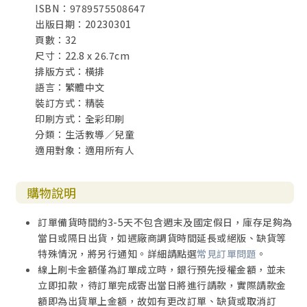
ISBN：9789575508647
出版日期：20230301
頁數：32
尺寸：22.8 x 26.7cm
排版方式：橫排
語言：繁體中文
裝訂方式：精裝
印刷方式：全彩印刷
分類：生活教導／兒童
適用對象：適用所有人
購物說明
訂單備貨時間約3-5天不包含週末及國定假日，庫存足夠為
當日或隔日出貨，如遇廠商調貨時間延長或絕版、缺貨等
特殊情況，將另行通知。詳細請點選
常見訂單問題
。
線上刷卡金額僅為訂單成立時，銀行預先授權金額，並未
立即扣款，待訂單完成寄出當日將進行請款，實際請款金
額即為出貨單上金額，故如有更改訂單、缺貨或取消訂