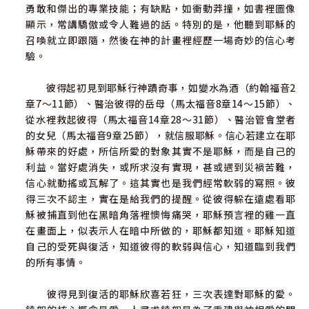
勇敢和傑出的專業技能；有缺點，如衝動莽撞，如書裡圖像
顯示，常講驕傲或令人難過的話。特別的是，他聽到耶穌的
召喚就立即跟隨，然後在神的計畫裡經歷一場奇妙的信心考
驗。
彼得起初見到耶穌行神蹟奇事，如變水為酒（約翰福音2
章7～11節）、醫治彼得的岳母（馬太福音8章14～15節）、
從水裡救起彼得（馬太福音14章28～31節）、醫治管會堂者
的女兒（馬太福音9章25節），就信服耶穌。信心若建立在耶
穌帶來的好處，所信所愛的對象其實不是耶穌，而是自己的
利益。當好處消失，或所求沒有實現，甚或遇到災禍苦難，
信心就動搖或瓦解了。這其實也是我們經常軟弱的寫照。彼
得三次不認主，實在是給我們的提醒。從彼得躲在遠處看耶
穌被捕直到他在黑暗角落裡懊悔痛哭，耶穌預言裡的雞一直
在畫面上，似表示人在暗中所做的，耶穌都知道。耶穌知道
自己的受死與復活，知道彼得的軟弱與信心，知道臨到我們
的所有事情。
彼得見到復活的耶穌欣喜若狂，三次表達對耶穌的愛。