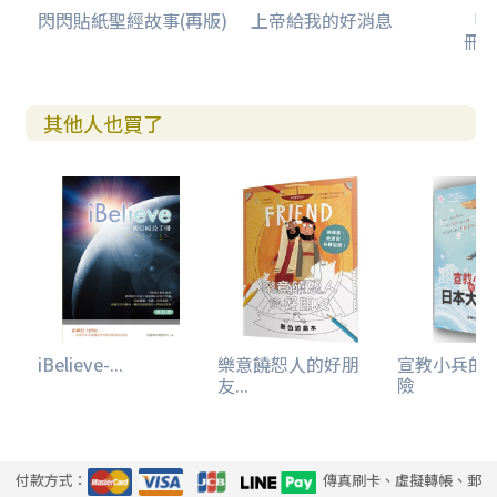
閃閃貼紙聖經故事(再版)
上帝給我的好消息
「
冊(
其他人也買了
iBelieve-...
樂意饒恕人的好朋
宣教小兵的
友...
險
付款方式：
傳真刷卡、虛擬轉帳、郵