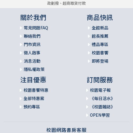
政劃撥、超商取貨付款
關於我們
商品快訊
常見問題FAQ
全館新品
聯絡我們
館長推薦
門市資訊
禮品專區
徵人啟事
校園書饗
消息活動
即將登場
隱私權政策
注目優惠
訂閱服務
校園書饗特惠
校園電子報
全部特惠案
《每日活水》
預約專區
《校園雜誌》
OPEN學習
校園網路書房客服