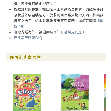
購，皆不會有刷退程序產生。
為維護您的權益，如因個人因素欲辦理退貨，請維持產品
原狀並依原包裝包好，於收到商品鑑賞期七天內，將與欲
退貨之商品、紙本發票及原出貨單寄回。詳細可閱讀
退換
貨須知
。
如需寄送海外，歡迎閱讀
海外訂購常見問題
。
更多常見問題FAQ
你可能也會喜歡