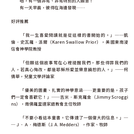
嗯，有一個非常、非常特別的人願意！
有一天早晨，彼得在海邊發現……
好評推薦
「我一生喜愛閱讀就是從這樣的書開始的。」──凱
倫．史瓦羅．派爾（Karen Swallow Prior），美國東南浸
信會神學院教授
「但願這個故事常在心裡提醒我們，那些得罪我們的
人，若真心悔改，都是耶穌所愛並樂意饒恕的人。」──柯
倩華，兒童文學評論家
「優美的圖畫、扎實的神學意涵……更重要的是，孩子
們一定會喜歡它！」──吉米．斯克羅金（Jimmy Scroggi
ns），南佛羅里達家庭教會主任牧師
「不要小看這本童書。它傳達了一個偉大的信息。」─
─Ｊ．Ａ．梅德斯（J. A. Medders），作家、牧師