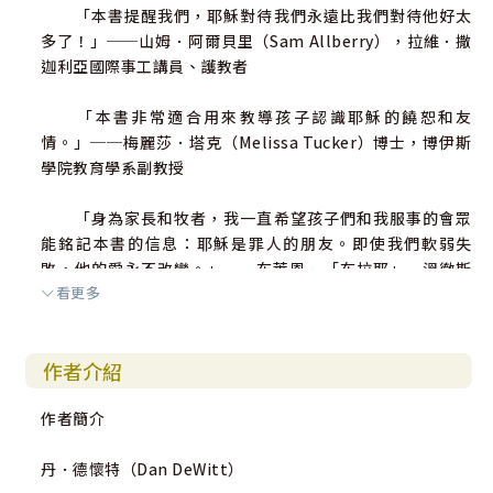
「本書提醒我們，耶穌對待我們永遠比我們對待他好太
多了！」──山姆．阿爾貝里（Sam Allberry），拉維．撒
迦利亞國際事工講員、護教者
「本書非常適合用來教導孩子認識耶穌的饒恕和友
情。」──梅麗莎．塔克（Melissa Tucker）博士，博伊斯
學院教育學系副教授
「身為家長和牧者，我一直希望孩子們和我服事的會眾
能銘記本書的信息：耶穌是罪人的朋友。即使我們軟弱失
敗，他的愛永不改變。」──布萊恩．「布拉耶」．溫徹斯
看更多
特（Bryan ""Braille"" Winchester），唱片藝人（藝名布
拉耶）
作者介紹
「一本值得收藏的好書。」──珍．沃特金斯（Jane W
atkins），英國南安普敦Above Bar教會兒童事工主任
作者簡介
「丹．德懷特清晰有力地傳達耶穌的真理。我喜歡這本
丹．德懷特（Dan DeWitt）
書！」──芭芭拉．里奧奇（Babara Reaoch），BSF研經