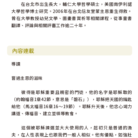
在台北市出生長大，輔仁大學哲學碩士，美國南伊利諾
大學哲學博士研究。2006年在台北信友堂蒙主恩重生得救。
曾在大學教授幼兒文學、圖畫書賞析等相關課程，從事童書
翻譯、評論與相關評審工作逾二十年。
內容連載
導讀
嘗過主恩的滋味
彼得是耶穌重要且親密的門徒，他的名字是耶穌取的
（約翰福音1章42節，意思是「磐石」），耶穌把天國的鑰匙
給他（馬太福音16章16～19節）。耶穌升天後，他忠心竭力
講道、傳福音、建立並領導教會。
這個被耶穌揀選並大大使用的人，起初只是普通的漁
夫，在人性表現上也跟我們一般人相似。他有優點，如強壯