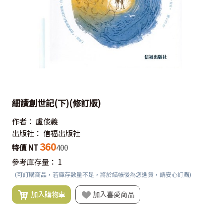
細讀創世記(下)(修訂版)
作者：
盧俊義
出版社：
信福出版社
360
特價 NT
400
參考庫存量：
1
(可訂購商品，若庫存數量不足，將於結帳後為您進貨，請安心訂購)
加入購物車
加入喜愛商品