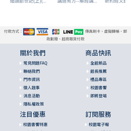
細讀創世記(上)(...
講道有方--解經講...
新約經文鑑
付款方式：
傳真刷卡、虛擬轉帳、郵
政劃撥、超商取貨付款
關於我們
商品快訊
常見問題FAQ
全館新品
聯絡我們
館長推薦
門市資訊
禮品專區
徵人啟事
校園書饗
消息活動
即將登場
隱私權政策
注目優惠
訂閱服務
校園書饗特惠
校園電子報