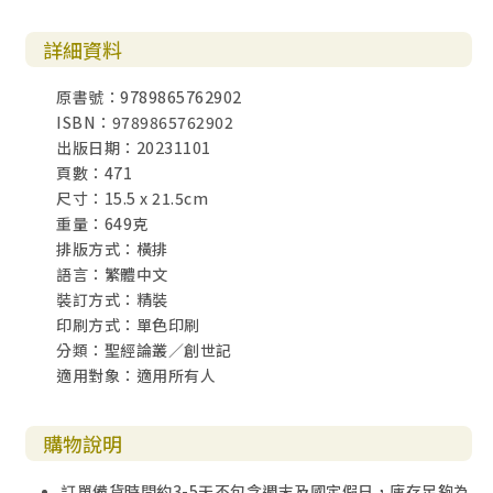
第四十七章.......................................401
詳細資料
第四十八章.......................................419
原書號：9789865762902
ISBN：9789865762902
第四十九章.......................................435
出版日期：20231101
頁數：471
第五十章..........................................456
尺寸：15.5 x 21.5cm
重量：649克
排版方式：橫排
語言：繁體中文
裝訂方式：精裝
印刷方式：單色印刷
分類：聖經論叢／創世記
適用對象：適用所有人
購物說明
訂單備貨時間約3-5天不包含週末及國定假日，庫存足夠為