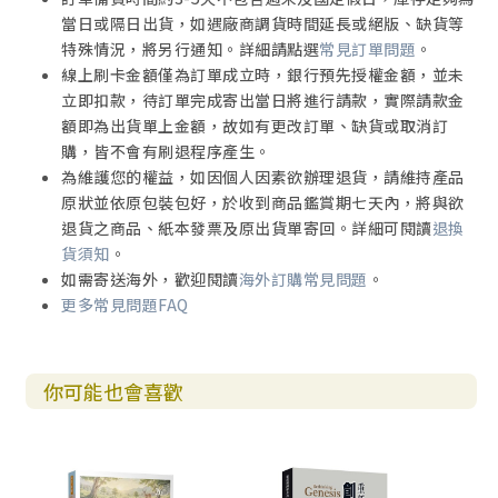
當日或隔日出貨，如遇廠商調貨時間延長或絕版、缺貨等
特殊情況，將另行通知。詳細請點選
常見訂單問題
。
線上刷卡金額僅為訂單成立時，銀行預先授權金額，並未
立即扣款，待訂單完成寄出當日將進行請款，實際請款金
額即為出貨單上金額，故如有更改訂單、缺貨或取消訂
購，皆不會有刷退程序產生。
為維護您的權益，如因個人因素欲辦理退貨，請維持產品
原狀並依原包裝包好，於收到商品鑑賞期七天內，將與欲
退貨之商品、紙本發票及原出貨單寄回。詳細可閱讀
退換
貨須知
。
如需寄送海外，歡迎閱讀
海外訂購常見問題
。
更多常見問題FAQ
你可能也會喜歡