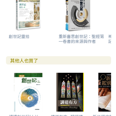
創世記靈拾
重新審思創世記：聖經第
神
一卷書的來源與作者
記的
其他人也買了