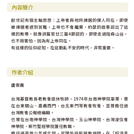
內容簡介
創世記有個主軸思想：上帝會與祂所揀選的僕人同在，即使
被揀選者遇到苦難，上帝也不會離棄，約瑟的故事説出了這
樣的教導。就像詩篇第廿三篇4節説的，即使走過陰森山谷，
也不用害怕，因為有上帝同在。
有這樣的信仰認知，在這動亂不安的時代，非常重要。
作者介紹
盧俊義
台灣基督教長老教會退休牧師，1974年台南神學院畢業，曾
在台東關山、嘉義西門、台北東門等教會牧會，並曾擔任過
台灣教會公報總編輯。
也曾在台南神學院、台灣神學院、玉山神學院、台灣浸信會
神學院、新竹聖經學院兼任教職。
擔任過高雄少年感化院、武陵外役監獄教誨師，在「好消息