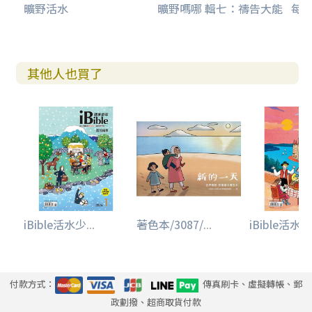
曠野活水
曠野嗎哪 輯七：禱告大能
每日
其他人也買了
iBible活水少...
著色本/3087/...
iBible活水少.
付款方式：
傳真刷卡、虛擬轉帳、郵
政劃撥、超商取貨付款