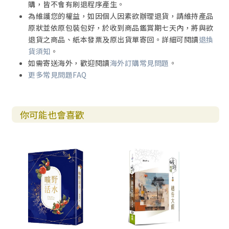
購，皆不會有刷退程序產生。
為維護您的權益，如因個人因素欲辦理退貨，請維持產品
原狀並依原包裝包好，於收到商品鑑賞期七天內，將與欲
退貨之商品、紙本發票及原出貨單寄回。詳細可閱讀
退換
貨須知
。
如需寄送海外，歡迎閱讀
海外訂購常見問題
。
更多常見問題FAQ
你可能也會喜歡