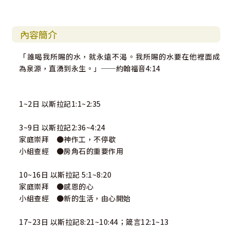
內容簡介
「誰喝我所賜的水，就永遠不渴。我所賜的水要在他裡面成
為泉源，直湧到永生。」──約翰福音4:14
1~2日 以斯拉記1:1~2:35
3~9日 以斯拉記2:36~4:24
家庭崇拜 ●神作工，不停歇
小組查經 ●房角石的重要作用
10~16日 以斯拉記 5:1~8:20
家庭崇拜 ●感恩的心
小組查經 ●新的生活，由心開始
17~23日 以斯拉記8:21~10:44；箴言12:1~13