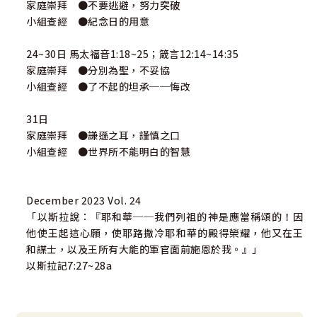
家庭崇拜 ●不要逃避，努力突破
小組查經 ●紀念日的用意
24~30日 馬太福音1:18~25；箴言12:14~14:35
家庭崇拜 ●分別為聖，不妥協
小組查經 ●了不起的坦承──悔改
31日
家庭崇拜 ●謙遜之耳，謹慎之口
小組查經 ●世界所不能明白的智慧
December 2023 Vol. 24
「以斯拉說：『耶和華──我們列祖的神是應當稱頌的！因
他使王起這心願，使耶路撒冷耶和華的殿得榮耀，他又在王
和謀士，以及王所有大能的軍官面前施恩於我。』」
以斯拉記7:27~28a