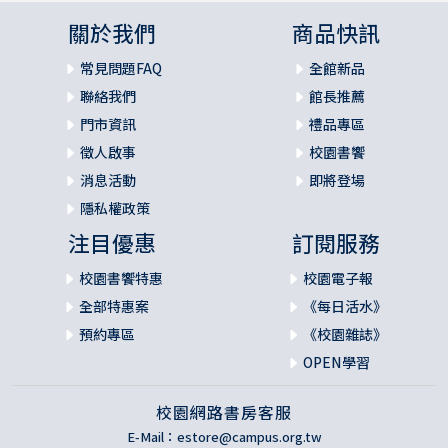
關於我們
商品快訊
常見問題FAQ
全館新品
聯絡我們
館長推薦
門市資訊
禮品專區
徵人啟事
校園書饗
消息活動
即將登場
隱私權政策
注目優惠
訂閱服務
校園書饗特惠
校園電子報
全部特惠案
《每日活水》
預約專區
《校園雜誌》
OPEN學習
校園網路書房客服
E-Mail：
estore@campus.org.tw