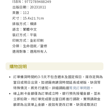
ISBN：9772789488249
出版日期：20231011
頁數：112
尺寸：15.4x21.7cm
排版方式：橫排
語言：繁體中文
裝訂方式：平裝
印刷方式：全彩印刷
分類：生命造就／靈修
適用對象：適用所有人
購物說明
訂單備貨時間約3-5天不包含週末及國定假日，庫存足夠為
當日或隔日出貨，如遇廠商調貨時間延長或絕版、缺貨等
特殊情況，將另行通知。詳細請點選
常見訂單問題
。
線上刷卡金額僅為訂單成立時，銀行預先授權金額，並未
立即扣款，待訂單完成寄出當日將進行請款，實際請款金
額即為出貨單上金額，故如有更改訂單、缺貨或取消訂