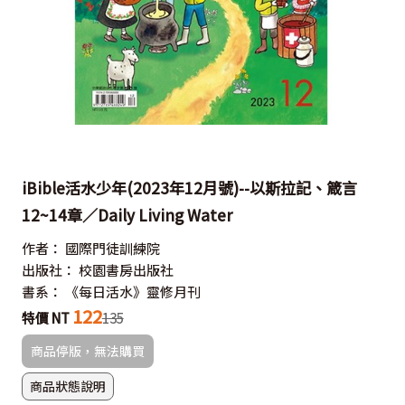
iBible活水少年(2023年12月號)--以斯拉記、箴言
12~14章／Daily Living Water
作者：
國際門徒訓練院
出版社：
校園書房出版社
書系：
《每日活水》靈修月刊
122
特價 NT
135
商品停版，無法購買
商品狀態說明