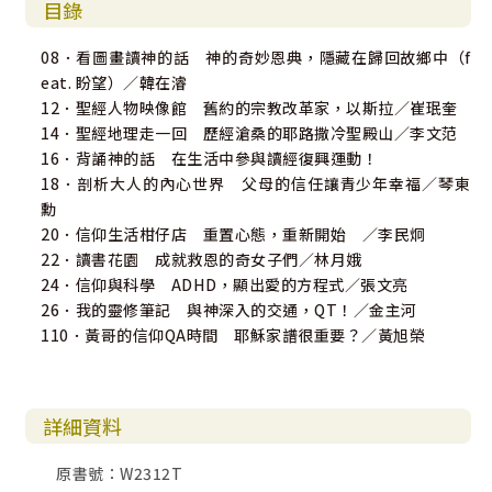
目錄
08．看圖畫讀神的話 神的奇妙恩典，隱藏在歸回故鄉中（f
eat. 盼望）／韓在濬
12．聖經人物映像館 舊約的宗教改革家，以斯拉／崔珉奎
14．聖經地理走一回 歷經滄桑的耶路撒冷聖殿山／李文范
16．背誦神的話 在生活中參與讀經復興運動！
18．剖析大人的內心世界 父母的信任讓青少年幸福／琴東
勳
20．信仰生活柑仔店 重置心態，重新開始 ／李民炯
22．讀書花園 成就救恩的奇女子們／林月娥
24．信仰與科學 ADHD，顯出愛的方程式／張文亮
26．我的靈修筆記 與神深入的交通，QT！／金主河
110．黃哥的信仰QA時間 耶穌家譜很重要？／黃旭榮
詳細資料
原書號：W2312T