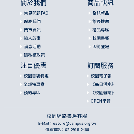
關於我們
商品快訊
常見問題FAQ
全館新品
聯絡我們
館長推薦
門市資訊
禮品專區
徵人啟事
校園書饗
消息活動
即將登場
隱私權政策
注目優惠
訂閱服務
校園書饗特惠
校園電子報
全部特惠案
《每日活水》
預約專區
《校園雜誌》
OPEN學習
校園網路書房客服
E-Mail：
estore@campus.org.tw
傳真電話：02-2918-2466