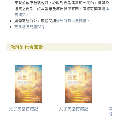
原狀並依原包裝包好，於收到商品鑑賞期七天內，將與欲
退貨之商品、紙本發票及原出貨單寄回。詳細可閱讀
退換
貨須知
。
如需寄送海外，歡迎閱讀
海外訂購常見問題
。
更多常見問題FAQ
你可能也會喜歡
父子天堂奇癒記
父子天堂奇癒記
再
恆