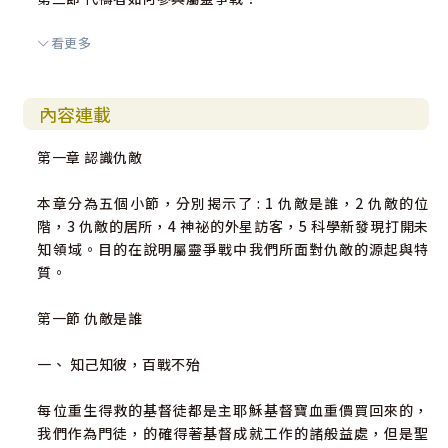
看更多
第四節 今世代的屬靈爭戰—鐵杖轄管列國
內容連載
第四章 天與地的距離近了
第一章 認識仇敵
第一節 得地爲業的啓示---全地都在渴望
本章分為五個小節，分別揭示了 : 1 仇敵是誰，2 仇敵的位
階，3 仇敵的居所，4 神祕的外星訪客，5 科學新發現打開未
第二節 神國的治理---神聖議會
知領域。目的在說明屬靈爭戰中我們所面對仇敵的源起與特
質。
第三節 末世的徵兆和教會的預備
第一節 仇敵是誰
第四節 教會的隱藏
一、 知己知彼，百戰不殆
第五節 千禧年王國
每位重生得救的基督徒都是主耶穌基督寶血重價買回來的，
我們作為門徒，的確得著基督成就工作的諸般益處，但是聖