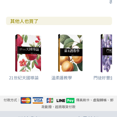
表
其他人也買了
21世紀天國導論
溫柔護教學
門徒好豐盛--
付款方式：
傳真刷卡、虛擬轉帳、郵
政劃撥、超商取貨付款