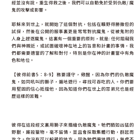
經並沒有說，重生得救之後，我們可以自動免於受到仇敵/ 魔
附錄一：來自金牛座的昴宿星團
鬼的攻擊或影響。
附錄二：從量子物理學角度解釋物質世界與靈界世界
耶穌來到世上，就開始了這個對抗，包括在曠野得勝撒但的
試探，然後在公開的服事裏更是常常對抗魔鬼，從被鬼附的
附錄三：神分派地業給七十個宗族
人身上趕逐魔鬼。這裏有一個重要的原則，就是: 任何阻礙我
們與神親近，或試圖破壞神在地上的旨意和計畫的事情，我
附錄四：古文明的源頭 ——蘇美爾文明
們都需要適當的了解和對付，特別是你在神的計畫當中有角
色和地位。
附錄五：常見的十個謊言，檢視被迷惑的程度
【彼得前書5：8-9】務要謹守，儆醒，因為你們的仇敵魔
附錄六：末後對教會的迷惑
鬼，如同吼叫的獅子，遍地遊行，尋找可吞吃的人。你們要
用堅固的信心抵擋他，因為知道你們在世上的眾弟兄也是經
歷這樣的苦難。
彼得在這段經文裏用獅子來描繪仇敵魔鬼。牠們猶如凶猛的
野獸，廝殺獵物，毫不留情，並且會採取集體行動，群起而
攻之。你沒有可以躲藏的地方，因為牠們遍地遊行，無處不