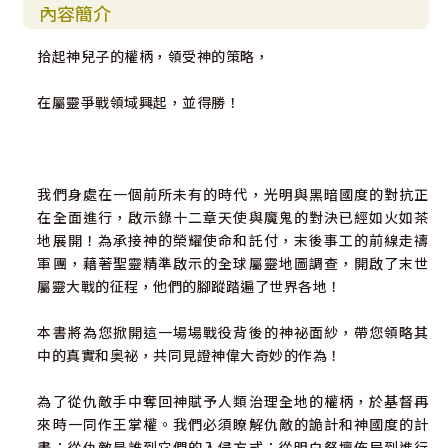
內容簡介
拾起神兒子的權柄，領受神的策略，
在屬靈爭戰領域興起，並得勝！
我們身處在一個前所未有的時代，光明與黑暗國度的對抗正
在全面進行，啟示錄十二章天使與魔鬼的對決已經如火如茶
地展開！為承接神的榮耀使命和託付，末後事工的前線走禱
軍團，藉著聖靈精準啟示的全球屬靈地圖調查，開啟了末世
屬靈大戰的征程，他們的腳蹤踏遍了世界各地！
本書將為您掀開這一場場戰役背後的神祕面紗，帶您領略其
中的真實和奥祕，共同見證神偉大奇妙的作為！
為了從仇敵手中奪回神賦予人類治理全地的權柄，於基督再
來時一同作王掌權。我們必須瞭解仇敵的詭計和神國度的計
畫：從仇敵是誰到它們的入侵方式；從明白祭壇佈局到進行