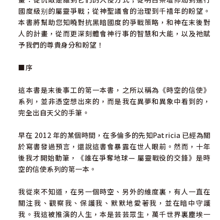
國度級别的屬靈爭戰；從神聖議會的治理到千禧年的盼望。
本書將幫助您知曉對抗黑暗國度的爭戰策略，和神在末後對
人的計畫，從而更深刻體會神行事的智慧和大能，以及祂賦
予我們的尊貴身分和盼望！
■序
這本書是末後事工的第一本書，之所以稱為《時空的信使》
系列，並非憑空想出來的，而是我在異夢和異象中看到的，
完全出自天父的手筆。
早在 2012 年的某個時間，在多倫多的先知Patricia 已經為關
於寫書發過預言，還說這書會暴露在世人眼前。然而，十年
後我才開始動筆，《誰在爭奪地球— 屬靈戰役的交鋒》是時
空的信使系列的第一本。
我從來不知道，在另一個時空、另外的維度裏，有人一直在
關注我、觀察我、保護我、默默地愛著我，並在暗中守護
我。我這被推演的人生，本是芸芸眾生，萬千世界裏塵埃一