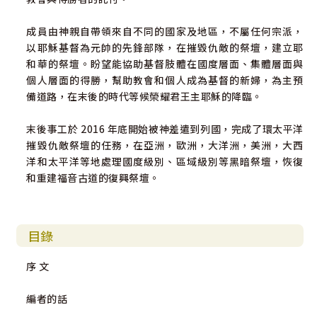
成員由神親自帶領來自不同的國家及地區，不屬任何宗派，
以耶穌基督為元帥的先鋒部隊，在摧毀仇敵的祭壇，建立耶
和華的祭壇。盼望能協助基督肢體在國度層面、集體層面與
個人層面的得勝，幫助教會和個人成為基督的新婦，為主預
備道路，在末後的時代等候榮耀君王主耶穌的降臨。
末後事工於 2016 年底開始被神差遣到列國，完成了環太平洋
摧毀仇敵祭壇的任務，在亞洲，歐洲，大洋洲，美洲，大西
洋和太平洋等地處理國度級別、區域級別等黑暗祭壇，恢復
和重建福音古道的復興祭壇。
目錄
序 文
編者的話