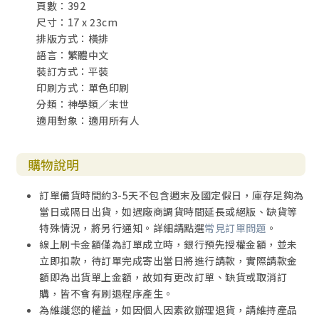
頁數：392
許多信徒跌倒失敗，許多人在無知裏為自己開啟了災難、毀
尺寸：17 x 23cm
壞甚至是死亡的大門；使仇敵長驅直入，甚至攻城略地。當
排版方式：橫排
未能分辨仇敵的伎倆時，國家、教會、生命中的每個層面將
語言：繁體中文
受到負面的影響。因此，我們需要了解仇敵是誰並識破他們
裝訂方式：平裝
的詭計，所謂知己知彼，方能百戰不殆。
印刷方式：單色印刷
分類：神學類／末世
適用對象：適用所有人
小結：
購物說明
本書中的仇敵並非指那些還未信主敵對基督的人，而是指敵
對基督、抵抗神旨意的黑暗勢力，他們往往隱藏在暗中，不
訂單備貨時間約3-5天不包含週末及國定假日，庫存足夠為
容易被發現，他們會利用人的罪性和弱點，成為他們統治世
當日或隔日出貨，如遇廠商調貨時間延長或絕版、缺貨等
界的工具。要認識仇敵，我們就要了解他們的墮落、黑暗國
特殊情況，將另行通知。詳細請點選
常見訂單問題
。
度的運作、以及他們爭奪地球的目的等概念，下面就讓我們
線上刷卡金額僅為訂單成立時，銀行預先授權金額，並未
逐一講述他們背後的那些事。
立即扣款，待訂單完成寄出當日將進行請款，實際請款金
額即為出貨單上金額，故如有更改訂單、缺貨或取消訂
【以弗所書6：12】因我們並不是與屬血氣的爭戰，乃是與那
購，皆不會有刷退程序產生。
些執政的，掌權的，管轄這幽暗世界的，以及天空屬靈氣的
為維護您的權益，如因個人因素欲辦理退貨，請維持產品
惡魔爭戰（兩「爭戰」原文都作「摔跤」）。