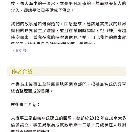
枚，像大海中的一滴水，本是平凡無奇的，然而隨著某人的
介入，卻讓平淡日子活成了傳奇。
我們的故事是如何開始的，回想起來，應該是某天我的世界
與祂的世界發生了碰撞，並且在某個時間點，祂（神）穿越
時空而來，當我在我的時空裏遇見了祂，自此我們的故事就
展開了。這本書只是祂帶給我的第一段傳奇。
看更多
無名氏
作者介紹
2023 年3 月24 日
本書為末後事工全球屬靈地圖調查部門，根據無名氏的分享
綜合整理而成的書籍。
末後事工介紹：
末後事工是由無名氏建立的團隊，總部於2012 年在加拿大多
倫多設立，事工異象為成就啟示錄十二章，完成神在末世對
教會與得勝者的託付。