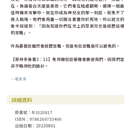
在，無論是白天還是黑夜，它們會在暗處觀察，選擇一個最
佳時機來攻擊你。就在你成為神兒女的那一刻起，就免不了
捲入戰場。牠們會用盡一切辦法要置你於死地。所以經文的
後半段提到：「因為知道你們在世上的眾弟兄也是經歷這樣
的苦難」。
作為基督徒雖然會經歷苦難，但是有些苦難是可以避免的。
【哥林多後書2：11】免得撒但趁著機會勝過我們，因我們並
非不曉得他的詭計。
看更多
我們可以認出仇敵的詭計，如果信徒沒有了解或識破仇敵的
計謀，仇敵就會乘機勝過我們。認不出仇敵的運作方式，那
他就有能力欺騙我們。（我們往往就會落入仇敵的網羅和陷
詳細資料
阱裏）
原書號：N1020817
【何西阿書4：6】我的民因無知識而滅亡。
ISBN：9786269753406
出版日期：20230801
因為對靈界和邪靈可以帶來影響的領域缺乏認知，已經造成