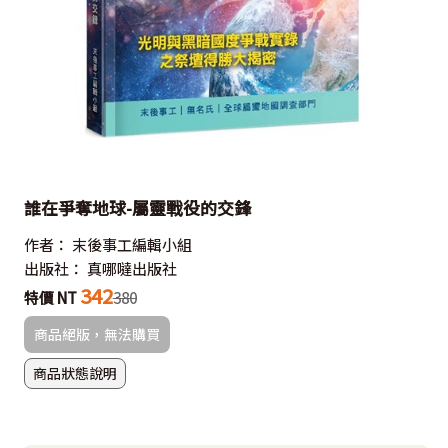
誰在爭奪地球-屬靈戰役的交鋒
作者：
末後事工編輯小組
出版社：
真哪噠出版社
342
特價 NT
380
商品絕版，無法購買
商品狀態說明