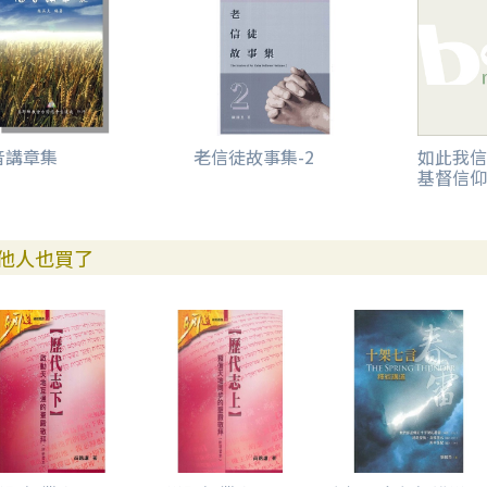
成長、抉擇、審判（太13:31-33, 44-52）
天國的成長與權能（太13:31-35）
在天國裏屬靈生命的成長（太13:31-35）
耶穌基督為至寶（太13:44-46）
天國的比喻（太13:44-50）
天國福氣的尋求（太13:44-52）
主恩有餘（太14:13-21）
音講章集
老信徒故事集-2
如此我信
基督信仰
生命的糧（太14:13-21）
在信心上的更新（太14:22-33）
狂風駭浪見神恩（太14:22-33）
在生活中實踐上帝的誡命（太15:1-14）
他人也買了
迦南婦人的信心（太15:21-28）
大的信心（太15:21-28）
終極關懷與普世救恩（太15:21-28）
上帝愛世人——信耶穌得救（太15:21-28）
警醒（太16:5-12）
認識時代的危機（太16:5-12）
教會的根基和教會的權柄（太16:13-19）
上帝的權能與教會的關係（太16:13-19）
認信之福（太16:13-19）