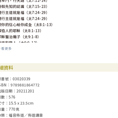
進窄門，行天路（太7:12-14）
對假先知的認識（太7:15-23）
遵行主道就是福（太7:24-29）
聽行主道就是福（太7:24-29）
照你的信心給你成全（太8:1-13）
憐恤人的耶穌（太8:1-13）
耶穌醫治癱子（太9:1-8）
稅吏和罪人（太9:9-13）
看更多
從聖召看天國權能的擴展（太9:9-13）
義人・罪人（太9:9-13）
耶穌對罪人的恩召（太9:9-13；何5:15-6:6）
細資料
傳承使命，尊主帥領（太9:35-10:42，28:18-20）
莊稼多，作工的人少（太9:35-10:7）
原書號：03020339
在祭司國度接受差遣（太9:35-10:8）
SBN：9789881864772
承繼職事，建立教會（太9:35-10:8）
出版日期：20211201
作香港歷史的見證人（太9:35-10:15）
頁數：576
禮賢會的宣教使命（太9:35-38，28:18-20）
寸：15.5 x 23.5cm
耶穌基督差遣門徒（太9:36-10:7）
重量：770克
追隨基督仰望上帝（太10:24-33）
分類：福音佈道／佈道講章
信徒在宣揚上遭遇的困難（太10:24-33）