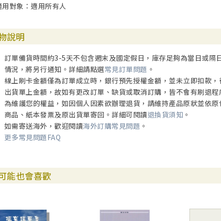
適用對象：適用所有人
接待耶穌（太10:34-42）
在末世時代的盼望（太11:2-9）
末世的盼望（太11:2-10）
物說明
絶望中的盼望（太11:2-10）
仰望大能者的來臨（太11:2-11）
訂單備貨時間約3-5天不包含週末及國定假日，庫存足夠為當日或隔
天國臨格，樂上加樂（太11:2-11）
情況，將另行通知。詳細請點選
常見訂單問題
。
人生對未來的願望和期待（太11:2-11；賽35:1-10）
線上刷卡金額僅為訂單成立時，銀行預先授權金額，並未立即扣款，
基督對時代的審判（太11:16-24）
出貨單上金額，故如有更改訂單、缺貨或取消訂購，皆不會有刷退程
你們當負我的軛（太11:25-30）
為維護您的權益，如因個人因素欲辦理退貨，請維持產品原狀並依原
宣教、平安、事奉（太11:25-30）
商品、紙本發票及原出貨單寄回。詳細可閱讀
退換貨須知
。
上帝的工作（太11:25-30）
如需寄送海外，歡迎閱讀
海外訂購常見問題
。
在基督裏所得的啓示（太11:25-30）
更多常見問題FAQ
仰望基督卸下重擔（太11:25-30）
面對香港歷史，承擔教會使命（太11:25-30；太28:16-20；弗1:3-14）
上帝家裏的人（太12:46-50）
可能也會喜歡
聽道方法與生命成長（太13:1-9, 18-23）
道在人心——結出生命見證的果子（太13:1-9, 18-23）
耶穌對人生的啟示（太13:24-30, 36-43）
光明之子——宣揚召出黑暗入光明者美德（太13:24-30, 36-43）