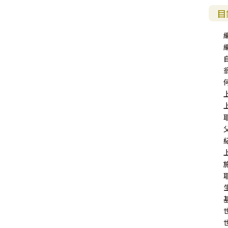
福 音 小 禮 卡
目
特 殊 問 題
小 組 教 會
幼 稚 教 材
畫 冊
哈 巴 谷 書
歌 羅 西 書
約 翰 壹 、 貳 、 參 書
其 他 福 音 卡 片
生 活 教 導
成 人 教 材
西 番 雅 書
帖 撒 羅 尼 迦 前 後
猶 大 書
主 日 學 教 材
哈 該 書
提 摩 太 前 後
歸 納 法 研 經
撒 迦 利 亞 書
提 多 書
紙 品
瑪 拉 基 書
腓 利 門 書
教 牧 書 信