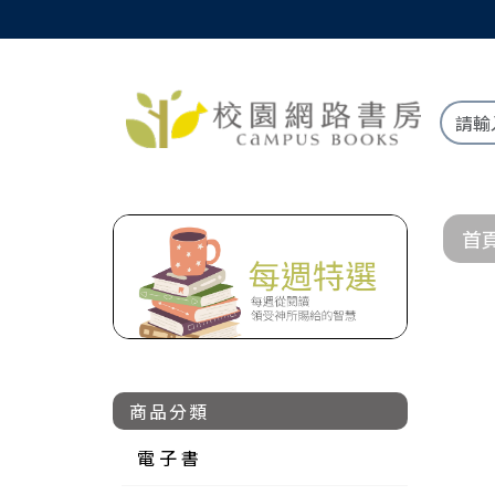
首
商品分類
電 子 書