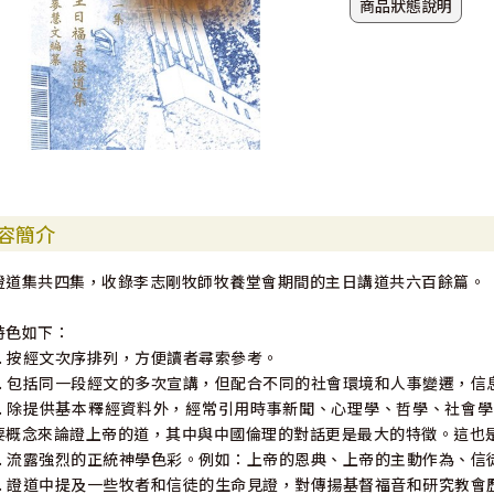
商品狀態說明
容簡介
證道集共四集，收錄李志剛牧師牧養堂會期間的主日講道共六百餘篇。
特色如下：
1. 按經文次序排列，方便讀者尋索參考。
2. 包括同一段經文的多次宣講，但配合不同的社會環境和人事變遷，信
3. 除提供基本釋經資料外，經常引用時事新聞、心理學、哲學、社會
要概念來論證上帝的道，其中與中國倫理的對話更是最大的特徵。這也
4. 流露強烈的正統神學色彩。例如：上帝的恩典、上帝的主動作為、
5. 證道中提及一些牧者和信徒的生命見證，對傳揚基督福音和研究教會