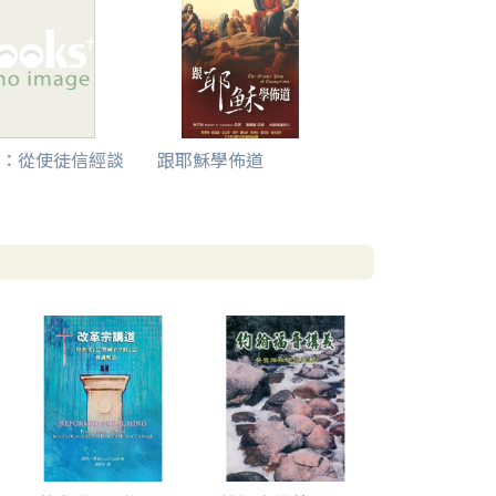
：從使徒信經談
跟耶穌學佈道