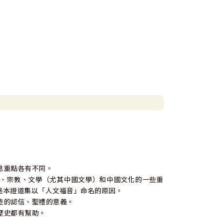
息重點各有不同。
學、宗教、文學（尤其中國文學）和中國文化的一些重
是本證道集以「人文福音」命名的原因。
信徒的認信、聖禮的意義。
歷史都有幫助。