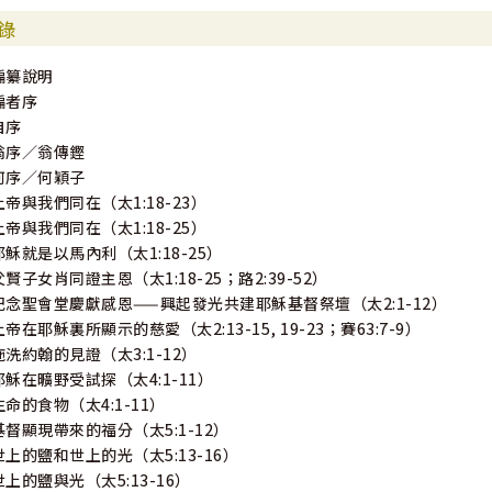
錄
編纂說明
編者序
自序
翁序／翁傳鏗
何序／何穎子
上帝與我們同在（太1:18-23）
上帝與我們同在（太1:18-25）
耶穌就是以馬內利（太1:18-25）
父賢子女肖同證主恩（太1:18-25；路2:39-52）
紀念聖會堂慶獻感恩——興起發光共建耶穌基督祭壇（太2:1-12）
上帝在耶穌裏所顯示的慈愛（太2:13-15, 19-23；賽63:7-9）
施洗約翰的見證（太3:1-12）
耶穌在曠野受試探（太4:1-11）
生命的食物（太4:1-11）
基督顯現帶來的福分（太5:1-12）
世上的鹽和世上的光（太5:13-16）
世上的鹽與光（太5:13-16）