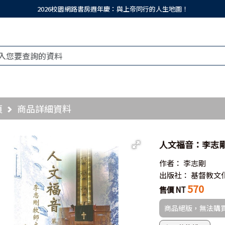
2026校園網路書房週年慶：與上帝同行的人生地圖！
頁
商品詳細資料
人文福音：李志剛
作者：
李志剛
出版社：
基督教文
570
售價 NT
商品絕版，無法購