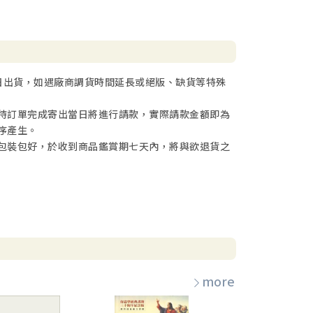
日出貨，如遇廠商調貨時間延長或絕版、缺貨等特殊
待訂單完成寄出當日將進行請款，實際請款金額即為
序產生。
包裝包好，於收到商品鑑賞期七天內，將與欲退貨之
more