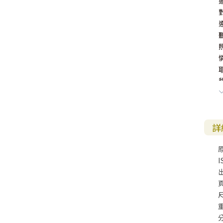
詳
I
尺