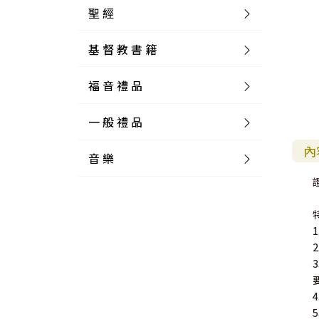
聖 經
基 督 教 書 籍
新 舊 約 聖 經
福 音 禮 品
簡 體 聖 經
聖 經 論 叢
和 合 本
一 般 禮 品
英 文 聖 經
神 學 類
福 音 飾 品 配 件
和 合 本 標 點
參 考 書 工 具 書
內
音 樂
外 文 聖 經
實 踐 神 學
福 音 家 飾 用 品
一 般 卡 片
新 標 點 和 合 本
K J V
摩 西 五 經
系 統 神 學
福 音 項 鍊
讀 經 法
中 外 文 聖 經
教 會 歷 史
福 音 生 活 雜 貨
一 般 文 具
詩 本 樂 譜
和 合 本 修 訂 版
E S V
歷 史 書
神 、 創 造
宣 教 差 傳
福 音 耳 環 / 耳 夾
福 音 桌 飾 品
萬 用 卡
釋 經 法
創 世 記
註 釋 本 聖 經
生 命 造 就
福 音 食 器 廚 房
食 器 廚 房
C D
現 代 中 文 譯 本
G N B
和 合 本 / N I V
舊 約 註 釋
基 督
社 會 參 與
歷 史
福 音 手 環 / 手 鍊
福 音 布 軸 掛 畫
福 音 服 飾 布 品
貼 紙
日 記 . 筆 記
音 樂 叢 書
聖 經 概 論
出 埃 及 記
約 書 亞 記
選 摘 本
見 證 傳 記
福 音 文 具
傢 俱 燈 飾
新 譯 本
其 他 英 文 聖 經
和 合 本 / N K J V
新 約 註 釋
聖 靈
教 牧
中 國 歷 史
初 信 造 就
福 音 戒 指
福 音 壁 掛 框 匾
福 音 鐘 錶 類
福 音 收 納 瓶 罐
明 信 片 . 書 籤
鉛 筆 袋 盒
杯 盤 壺 碗
詩 歌 本 譜
中 文 詩 歌 演 唱 C D
聖 經 史 地
利 未 記
士 師 記
福 音 佈 道
福 音 卡 片
新 漢 語 譯 本
新 標 點 和 合 本 / K J V
智 慧 詩 歌 書
救 恩
其 它 團 契
外 國 歷 史
禱 告
福 音 見 證
福 音 胸 針 / 別 針
福 音 相 框
福 音 磁 鐵
福 音 食 品 / 飲 品
福 音 資 料 夾 袋
筆 類
食 品
節 慶 樂 譜
外 文 詩 歌 演 唱 C D
聖 經 歷 史
民 數 記
路 得 記
輔 導
馬 克 杯 / 咖 啡 杯