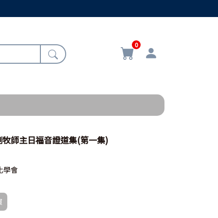
0
牧師主日福音證道集(第一集)
化學會
買