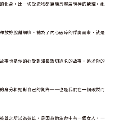
的化身，比一切受造物都更能具體展現神的榮耀，她
釋放妳脫離綑綁。祂為了內心破碎的俘虜而來，就是
故事也是你的心受到漫長熱切追求的故事，追求你的
的身分和她對自己的期許──也是我們在一個破裂而
英雄之所以為英雄，是因為他生命中有一個女人，一