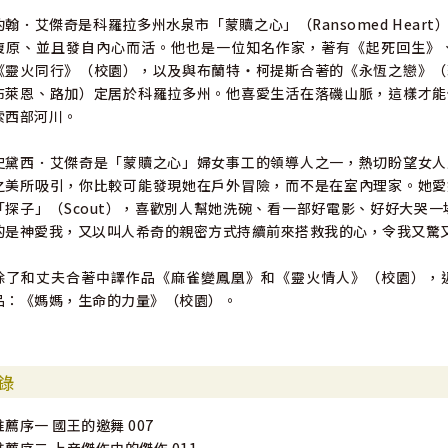
約翰．艾傑奇是科羅拉多州水泉市「蒙贖之心」（Ransomed Hea
復原、並且發自內心而活。他也是一位知名作家，著有《起死回生》
《靈火同行》（校園），以及與布蘭特‧柯提斯合著的《永恆之戀》（
布萊恩、路加）定居於科羅拉多州。他喜愛生活在落磯山脈，這樣才能
索西部河川。
史黛西．艾傑奇是「蒙贖之心」婦女事工的領導人之一，熱切盼望女人
之美所吸引，你比較可能發現她在戶外冒險，而不是在室內理家。她愛
「探子」（Scout），喜歡別人幫她洗碗、看一部好電影、好好大哭一
的是神愛我，又以叫人希奇的親密方式持續前來搭救我的心，令我又驚
除了和丈夫合著中譯作品《麻雀變鳳凰》和《靈火情人》（校園），
品：《媽媽，生命的力量》（校園）。
錄
推薦序一 國王的邀舞 007