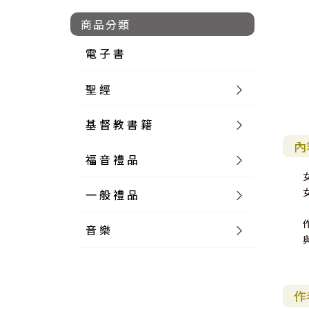
商品分類
電 子 書
聖 經
基 督 教 書 籍
新 舊 約 聖 經
內
福 音 禮 品
簡 體 聖 經
聖 經 論 叢
和 合 本
一 般 禮 品
英 文 聖 經
神 學 類
福 音 飾 品 配 件
和 合 本 標 點
參 考 書 工 具 書
音 樂
外 文 聖 經
實 踐 神 學
福 音 家 飾 用 品
一 般 卡 片
新 標 點 和 合 本
K J V
摩 西 五 經
系 統 神 學
福 音 項 鍊
讀 經 法
中 外 文 聖 經
教 會 歷 史
福 音 生 活 雜 貨
一 般 文 具
詩 本 樂 譜
和 合 本 修 訂 版
E S V
歷 史 書
神 、 創 造
宣 教 差 傳
福 音 耳 環 / 耳 夾
福 音 桌 飾 品
萬 用 卡
釋 經 法
創 世 記
作
註 釋 本 聖 經
生 命 造 就
福 音 食 器 廚 房
食 器 廚 房
C D
現 代 中 文 譯 本
G N B
和 合 本 / N I V
舊 約 註 釋
基 督
社 會 參 與
歷 史
福 音 手 環 / 手 鍊
福 音 布 軸 掛 畫
福 音 服 飾 布 品
貼 紙
日 記 . 筆 記
音 樂 叢 書
聖 經 概 論
出 埃 及 記
約 書 亞 記