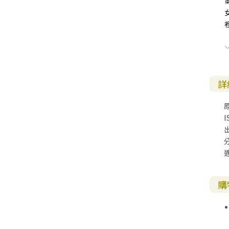
詳
I
購