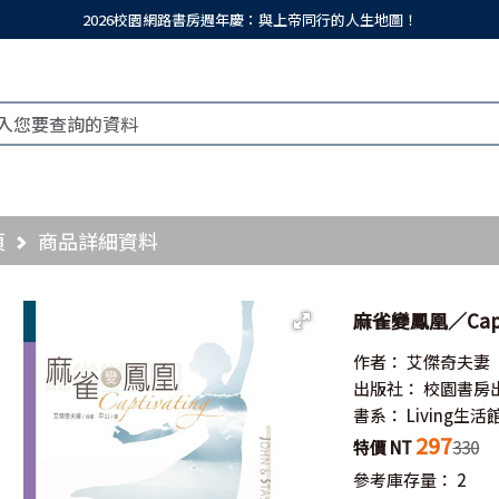
2026校園網路書房週年慶：與上帝同行的人生地圖！
頁
商品詳細資料
麻雀變鳳凰／Capti
作者：
艾傑奇夫妻
出版社：
校園書房
書系：
Living生活
297
特價 NT
330
參考庫存量：
2