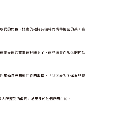
取代的角色，她也的確擁有獨特而尚待揭露的美。這
在她受造的故事這裡顯明了。這些深奧而永恆的神話
們年幼時被胡亂回答的那樣。「我可愛嗎？你看見我
數人所遭受的傷痛，甚至多於他們所明白的。