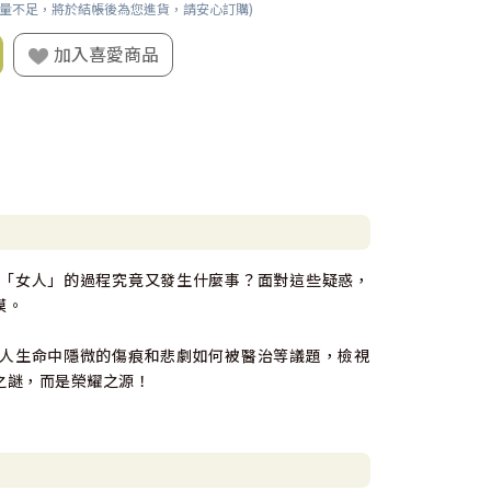
數量不足，將於結帳後為您進貨，請安心訂購)
加入喜愛商品
「女人」的過程究竟又發生什麼事？面對這些疑惑，
摸。
人生命中隱微的傷痕和悲劇如何被醫治等議題，檢視
之謎，而是榮耀之源！