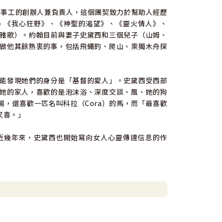
rt）事工的創辦人兼負責人，這個團契致力於幫助人經歷
、《我心狂野》、《神聖的渴望》、《靈火情人》、
雅歌）。約翰目前與妻子史黛西和三個兒子（山姆、
做他其餘熱衷的事，包括飛蠅釣、爬山、乘獨木舟探
能發現她們的身分是「基督的愛人」。史黛西受西部
她的家人，喜歡的是泡沫浴、深度交談、風、她的狗
場，還喜歡一匹名叫科拉（Cora）的馬，而「最喜歡
又喜。」
近幾年來，史黛西也開始寫向女人心靈傳達信息的作