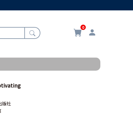
0
vating
出版社
館