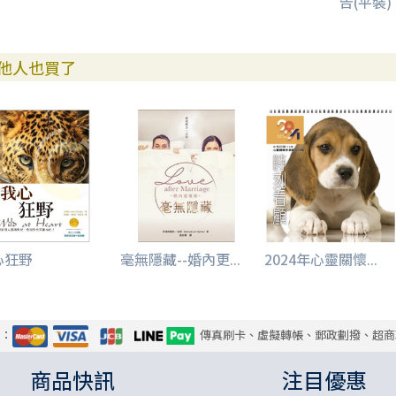
告(平裝)
他人也買了
心狂野
毫無隱藏--婚內更...
2024年心靈關懷...
式：
傳真刷卡、虛擬轉帳、郵政劃撥、超商
商品快訊
注目優惠