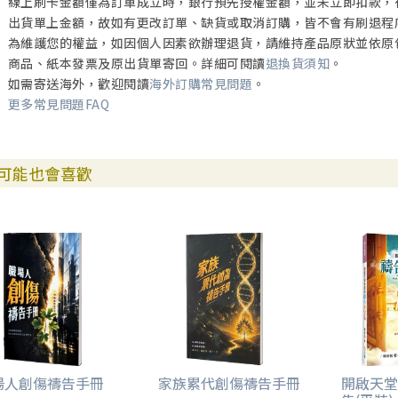
線上刷卡金額僅為訂單成立時，銀行預先授權金額，並未立即扣款，
出貨單上金額，故如有更改訂單、缺貨或取消訂購，皆不會有刷退程
為維護您的權益，如因個人因素欲辦理退貨，請維持產品原狀並依原
商品、紙本發票及原出貨單寄回。詳細可閱讀
退換貨須知
。
如需寄送海外，歡迎閱讀
海外訂購常見問題
。
更多常見問題FAQ
可能也會喜歡
場人創傷禱告手冊
家族累代創傷禱告手冊
開啟天堂