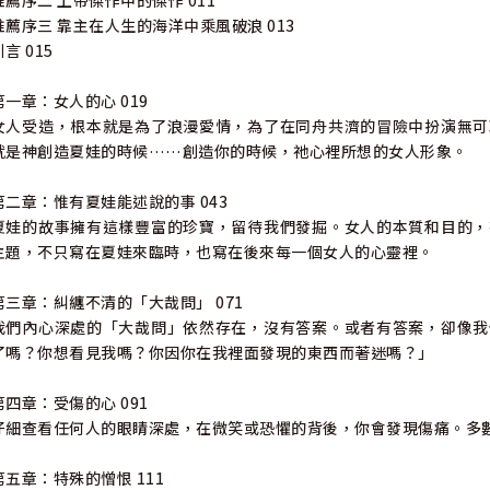
推薦序二 上帝傑作中的傑作 011
推薦序三 靠主在人生的海洋中乘風破浪 013
引言 015
第一章：女人的心 019
女人受造，根本就是為了浪漫愛情，為了在同舟共濟的冒險中扮演無可
就是神創造夏娃的時候……創造你的時候，祂心裡所想的女人形象。
第二章：惟有夏娃能述說的事 043
夏娃的故事擁有這樣豐富的珍寶，留待我們發掘。女人的本質和目的，
主題，不只寫在夏娃來臨時，也寫在後來每一個女人的心靈裡。
第三章：糾纏不清的「大哉問」 071
我們內心深處的「大哉問」依然存在，沒有答案。或者有答案，卻像我
了嗎？你想看見我嗎？你因你在我裡面發現的東西而著迷嗎？」
第四章：受傷的心 091
仔細查看任何人的眼睛深處，在微笑或恐懼的背後，你會發現傷痛。多
第五章：特殊的憎恨 111