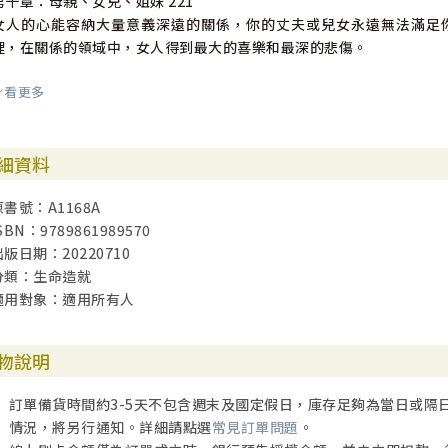
第十章：母親、女兒、姐妹 221
女人的心能容納大量意義深遠的關係，你的丈夫或兒女永遠無法滿足
裡，在關係的領域中，女人得到最大的喜樂和最深的悲傷。
看更多
第十一章：善戰的公主 241
我們被需要，有很多事要做，時候不早了。但我們惟有懷著女人心進入
細資料
第十二章：無可取代的角色 261
你吸引人；因為你在神的愛裡有安全感，所以你能冒險展示柔弱，獻上
原書號：A1168A
要。你與神同工，在創意中、在工作中、在別人身上，帶出生命來。
SBN：9789861989570
出版日期：20220710
通往自由的每日禱詞 283
分類：生命造就
致謝 289
適用對象：適用所有人
物說明
訂單備貨時間約3-5天不包含週末及國定假日，庫存足夠為當日或隔
情況，將另行通知。詳細請點選
常見訂單問題
。