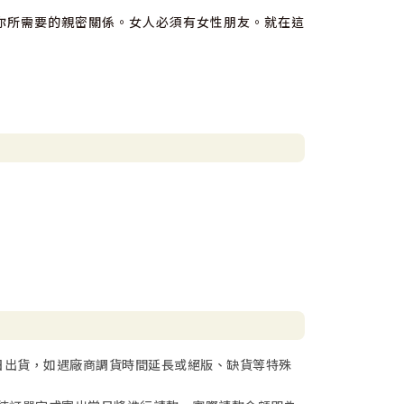
你所需要的親密關係。女人必須有女性朋友。就在這
戰場──以女人身分作戰──我們才能得勝。
你生命的影響力、也獻上你渴求更有影響力的這份需
日出貨，如遇廠商調貨時間延長或絕版、缺貨等特殊