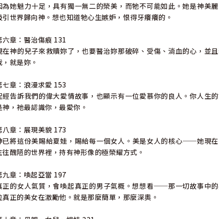
因為她魅力十足，具有獨一無二的榮美，而牠不可能如此。她是神美麗
吸引世界歸向神。想也知道牠心生嫉妒，恨得牙癢癢的。
第六章：醫治傷痕 131
現在神的兒子來救贖妳了，也要醫治妳那破碎、受傷、淌血的心，並且
我，就是妳。
第七章：浪漫求愛 153
聖經告訴我們的偉大愛情故事，也顯示有一位愛慕你的良人。你人生的
是神，祂最認識你，最愛你。
第八章：展現美貌 173
神已將這份美賜給夏娃，賜給每一個女人。美是女人的核心──她現在
往往醜陋的世界裡，持有神形像的極榮耀方式。
第九章：喚起亞當 197
真正的女人氣質，會喚起真正的男子氣概。想想看──那一切故事中的
位真正的美女在激勵他。就是那麼簡單，那麼深奧。