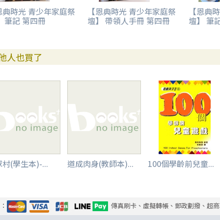
恩典時光 青少年家庭祭
【恩典時光 青少年家庭祭
【恩典時
 筆記 第四冊
壇】 帶領人手冊 第四冊
壇】 筆
他人也買了
村(學生本)-...
道成肉身(教師本)...
100個學齡前兒童...
式：
傳真刷卡、虛擬轉帳、郵政劃撥、超商