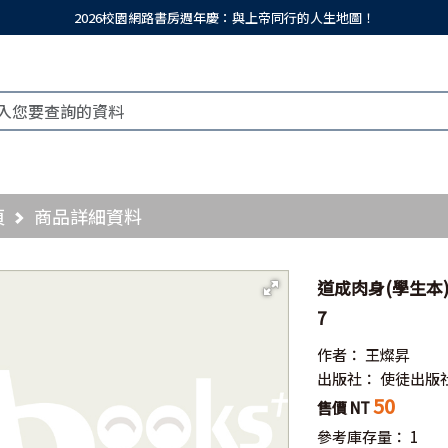
2026校園網路書房週年慶：與上帝同行的人生地圖！
頁
商品詳細資料
道成肉身(學生本
7
作者：
王燦昇
出版社：
使徒出版
50
售價 NT
參考庫存量：
1