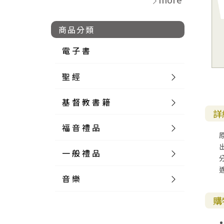
商品分類
電 子 書
聖 經
基 督 教 書 籍
新 舊 約 聖 經
詳
福 音 禮 品
簡 體 聖 經
聖 經 論 叢
和 合 本
一 般 禮 品
英 文 聖 經
神 學 類
福 音 飾 品 配 件
和 合 本 標 點
參 考 書 工 具 書
音 樂
外 文 聖 經
實 踐 神 學
福 音 家 飾 用 品
一 般 卡 片
新 標 點 和 合 本
K J V
摩 西 五 經
系 統 神 學
福 音 項 鍊
讀 經 法
購
中 外 文 聖 經
教 會 歷 史
福 音 生 活 雜 貨
一 般 文 具
詩 本 樂 譜
和 合 本 修 訂 版
E S V
歷 史 書
神 、 創 造
宣 教 差 傳
福 音 耳 環 / 耳 夾
福 音 桌 飾 品
萬 用 卡
釋 經 法
創 世 記