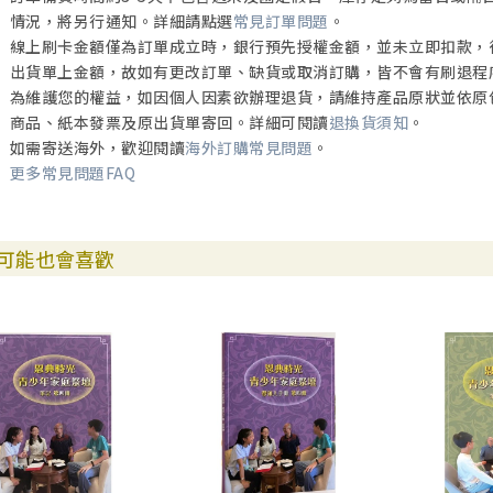
情況，將另行通知。詳細請點選
常見訂單問題
。
線上刷卡金額僅為訂單成立時，銀行預先授權金額，並未立即扣款，
出貨單上金額，故如有更改訂單、缺貨或取消訂購，皆不會有刷退程
為維護您的權益，如因個人因素欲辦理退貨，請維持產品原狀並依原
商品、紙本發票及原出貨單寄回。詳細可閱讀
退換貨須知
。
如需寄送海外，歡迎閱讀
海外訂購常見問題
。
更多常見問題FAQ
可能也會喜歡