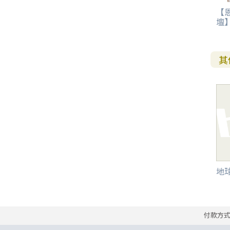
【
其 他 中 外 文 聖 經
新 約 歷 史 書
青 少 年
靈 恩
研 經 材 料
詩 、 散 文
福 音 包 裝 用 品
聖 經 故 事
約 拿 書
約 翰 福 音
加 拉 太 書
雅 各 書
啟 示 錄
信 徒 神 學
壇】
福 音 明 信 片 . 書 籤
成 人
教 育
兒 童 教 材
劇 本 遊 戲
福 音 文 具 雜 貨
聖 經 神 學
彌 迦 書
以 弗 所 書
彼 得 前 書
使 徒 行 傳
靈 界
福 音 季 節 卡
其
職 業
文 字 工 作
青 少 年 教 材
兒 童 故 事 C D
偽 經 次 經
那 鴻 書
腓 立 比 書
彼 得 後 書
福 音 小 禮 卡
特 殊 問 題
小 組 教 會
幼 稚 教 材
畫 冊
哈 巴 谷 書
歌 羅 西 書
約 翰 壹 、 貳 、 參 書
其 他 福 音 卡 片
生 活 教 導
成 人 教 材
西 番 雅 書
帖 撒 羅 尼 迦 前 後
猶 大 書
主 日 學 教 材
哈 該 書
提 摩 太 前 後
歸 納 法 研 經
撒 迦 利 亞 書
提 多 書
地球
紙 品
瑪 拉 基 書
腓 利 門 書
付款方
教 牧 書 信