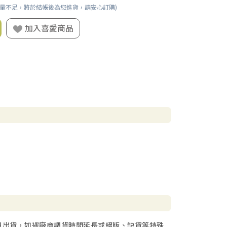
數量不足，將於結帳後為您進貨，請安心訂購)
加入喜愛商品
日出貨，如遇廠商調貨時間延長或絕版、缺貨等特殊