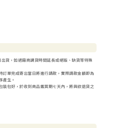
日出貨，如遇廠商調貨時間延長或絕版、缺貨等特殊
待訂單完成寄出當日將進行請款，實際請款金額即為
序產生。
包裝包好，於收到商品鑑賞期七天內，將與欲退貨之