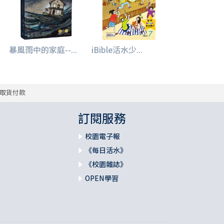
暴風雨中的家庭--...
iBible活水少...
取貨付款
訂閱服務
校園電子報
《每日活水》
《校園雜誌》
OPEN學習