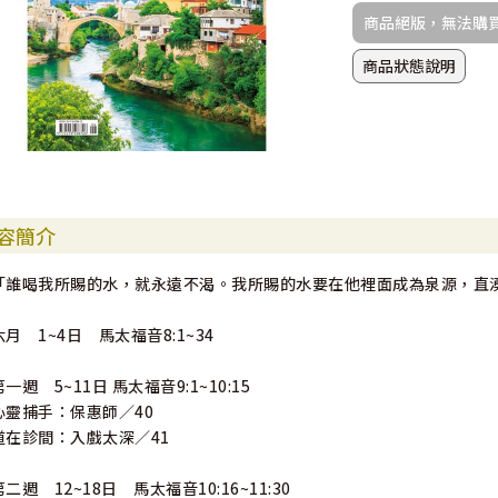
商品絕版，無法購
商品狀態說明
容簡介
「誰喝我所賜的水，就永遠不渴。我所賜的水要在他裡面成為泉源，直湧
六月 1~4日 馬太福音8:1~34
第一週 5~11日 馬太福音9:1~10:15
心靈捕手：保惠師／40
道在診間：入戲太深／41
第二週 12~18日 馬太福音10:16~11:30