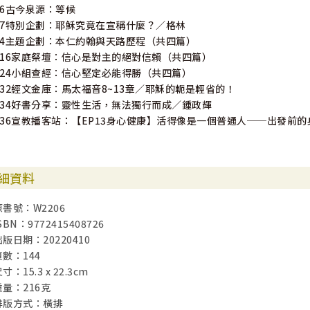
16古今泉源：等候
17特別企劃：耶穌究竟在宣稱什麼？／格林
34主題企劃：本仁約翰與天路歷程（共四篇）
116家庭祭壇：信心是對主的絕對信賴（共四篇）
124小組查經：信心堅定必能得勝（共四篇）
132經文金庫：馬太福音8~13章／耶穌的軛是輕省的！
134好書分享：靈性生活，無法獨行而成／鍾政輝
136宣教播客站：【EP13身心健康】活得像是一個普通人──出發前
細資料
原書號：W2206
SBN：9772415408726
出版日期：20220410
頁數：144
寸：15.3 x 22.3cm
重量：216克
排版方式：橫排