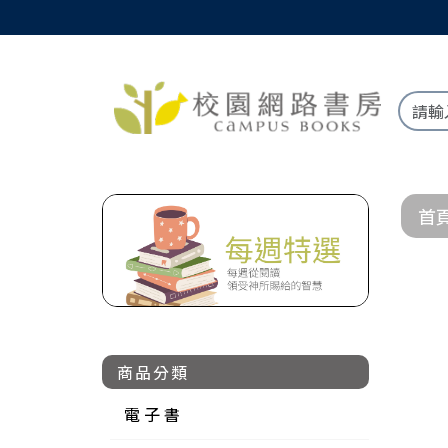
首
商品分類
電 子 書