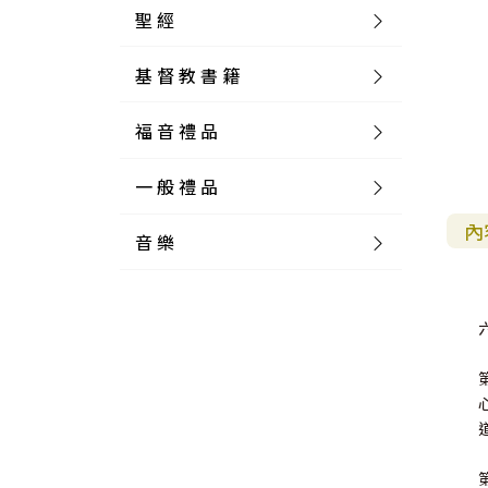
聖 經
基 督 教 書 籍
新 舊 約 聖 經
福 音 禮 品
簡 體 聖 經
聖 經 論 叢
和 合 本
一 般 禮 品
英 文 聖 經
神 學 類
福 音 飾 品 配 件
和 合 本 標 點
參 考 書 工 具 書
內
音 樂
外 文 聖 經
實 踐 神 學
福 音 家 飾 用 品
一 般 卡 片
新 標 點 和 合 本
K J V
摩 西 五 經
系 統 神 學
福 音 項 鍊
讀 經 法
中 外 文 聖 經
教 會 歷 史
福 音 生 活 雜 貨
一 般 文 具
詩 本 樂 譜
和 合 本 修 訂 版
E S V
歷 史 書
神 、 創 造
宣 教 差 傳
福 音 耳 環 / 耳 夾
福 音 桌 飾 品
萬 用 卡
釋 經 法
創 世 記
註 釋 本 聖 經
生 命 造 就
福 音 食 器 廚 房
食 器 廚 房
C D
現 代 中 文 譯 本
G N B
和 合 本 / N I V
舊 約 註 釋
基 督
社 會 參 與
歷 史
福 音 手 環 / 手 鍊
福 音 布 軸 掛 畫
福 音 服 飾 布 品
貼 紙
日 記 . 筆 記
音 樂 叢 書
聖 經 概 論
出 埃 及 記
約 書 亞 記
選 摘 本
見 證 傳 記
福 音 文 具
傢 俱 燈 飾
新 譯 本
其 他 英 文 聖 經
和 合 本 / N K J V
新 約 註 釋
聖 靈
教 牧
中 國 歷 史
初 信 造 就
福 音 戒 指
福 音 壁 掛 框 匾
福 音 鐘 錶 類
福 音 收 納 瓶 罐
明 信 片 . 書 籤
鉛 筆 袋 盒
杯 盤 壺 碗
詩 歌 本 譜
中 文 詩 歌 演 唱 C D
聖 經 史 地
利 未 記
士 師 記
福 音 佈 道
福 音 卡 片
新 漢 語 譯 本
新 標 點 和 合 本 / K J V
智 慧 詩 歌 書
救 恩
其 它 團 契
外 國 歷 史
禱 告
福 音 見 證
福 音 胸 針 / 別 針
福 音 相 框
福 音 磁 鐵
福 音 食 品 / 飲 品
福 音 資 料 夾 袋
筆 類
食 品
節 慶 樂 譜
外 文 詩 歌 演 唱 C D
聖 經 歷 史
民 數 記
路 得 記
輔 導
馬 克 杯 / 咖 啡 杯