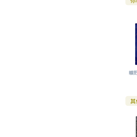
你
曠
其