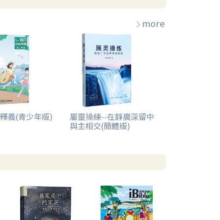
more
釋義(青少年版)
屬靈操練--在靜廣深留中
與主相交(簡體版)