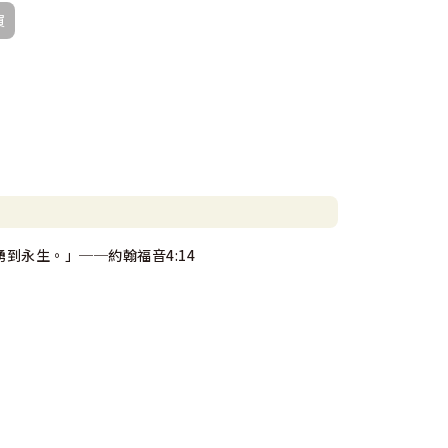
買
到永生。」──約翰福音4:14