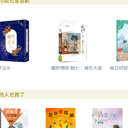
可能也會喜歡
野活水
曠野嗎哪 輯七：禱告大能
每日研經
他人也買了