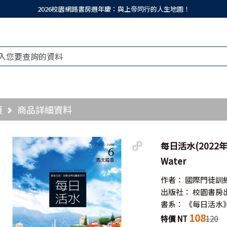
2026校園網路書房週年慶：與上帝同行的人生地圖！
頁
商品詳細資料
每日活水(2022年6
Water
作者：
國際門徒訓
出版社：
校園書房
書系：
《每日活水
108
特價 NT
120