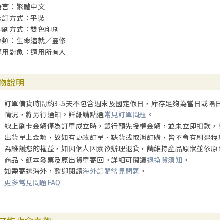
語言：繁體中文
裝訂方式：平裝
印刷方式：雙色印刷
分類：生命造就／靈修
適用對象：適用所有人
物說明
訂單備貨時間約3-5天不包含週末及國定假日，庫存足夠為當日或隔
情況，將另行通知。詳細請點選
常見訂單問題
。
線上刷卡金額僅為訂單成立時，銀行預先授權金額，並未立即扣款，
出貨單上金額，故如有更改訂單、缺貨或取消訂購，皆不會有刷退程
為維護您的權益，如因個人因素欲辦理退貨，請維持產品原狀並依原
商品、紙本發票及原出貨單寄回。詳細可閱讀
退換貨須知
。
如需寄送海外，歡迎閱讀
海外訂購常見問題
。
更多常見問題FAQ