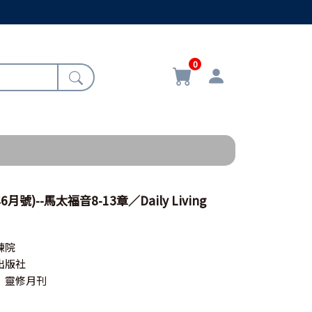
0
月號)--馬太福音8-13章／Daily Living
練院
出版社
》靈修月刊