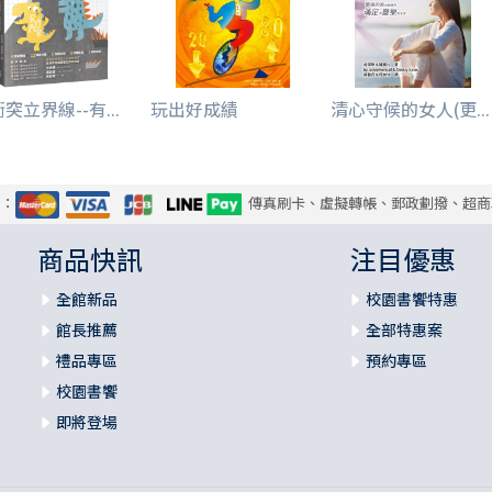
突立界線--有...
玩出好成績
清心守候的女人(更...
式：
傳真刷卡、虛擬轉帳、郵政劃撥、超商
商品快訊
注目優惠
全館新品
校園書饗特惠
館長推薦
全部特惠案
禮品專區
預約專區
校園書饗
即將登場