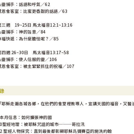
心靈捕手：話語和呼氣／62
感恩會客室：比蜜更香甜的話語／63
第三週 19~25日 馬太福音12:1~13:16
心靈捕手：神的旨意／84
幸福快遞：為什麼膽怯呢？／85
第四週 26~30日 馬太福音13:17~58
心靈捕手：使人信服的靈／106
感恩會客室：被主緊緊抓住的祝福／107
錄
「耶穌走遍各城各鄉，在他們的會堂裡教導人，宣講天國的福音，又醫治
6本月信息：如何擴張神的國
10聖經地理：被耶穌咒詛的城市───哥拉汛
12 聖經人物探究：直到最後都彰顯耶穌爲彌賽亞的施洗約翰