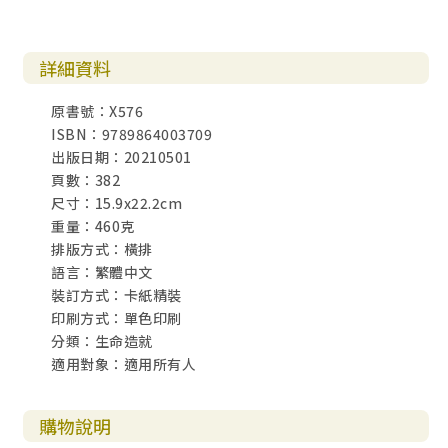
詳細資料
原書號：X576
ISBN：9789864003709
出版日期：20210501
頁數：382
尺寸：15.9x22.2cm
重量：460克
排版方式：橫排
語言：繁體中文
裝訂方式：卡紙精裝
印刷方式：單色印刷
分類：生命造就
適用對象：適用所有人
購物說明