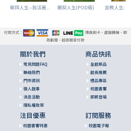
敬拜人生--我活著...
團契人生(POD版)
宣教人生--我
付款方式：
傳真刷卡、虛擬轉帳、郵
政劃撥、超商取貨付款
關於我們
商品快訊
常見問題FAQ
全館新品
聯絡我們
館長推薦
門市資訊
禮品專區
徵人啟事
校園書饗
消息活動
即將登場
隱私權政策
注目優惠
訂閱服務
校園書饗特惠
校園電子報