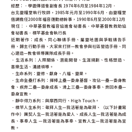
經歷：．學園傳道會副會長 1974年6月至1984年12月．
台北靈糧堂執行牧師，1985年元月至1990年6月．由靈糧堂
借調擔任2000年福音運動總幹事，1990年6月至2000年12月
現任：．中華基督教福音協進會祕書長．中華基督教救助協
會祕書長．標竿基金會執行長
近期著作：成長、同心聯禱手冊、屬靈地圖與爭戰禱告手
冊、歸主行動手冊、大家來打拼—教會參與社區營造手冊、同
心建造—教會領導團隊成長手冊。
．生活系列：人際關係、潛能開發、生涯規劃、性格塑造、
喜樂生活、溝通領導。
．生命系列：靈修、獻身、八福、靈果。
．生命全壘打系列：揮棒上壘—委身基督、攻佔一壘—委身教
會、疾奔二壘—委身成長、滑上三壘—委身事奉、奔回本壘—
委身宣教。
．靜中得力系列：與摩西同行、High Touch。
．標竿人生系列：敬拜人生—我活著是為敬拜、（以下計畫寫
作中）團契人生—我活著是為愛人、成長人生—我活著是為成
長、事奉人生 —我活著是為事奉、宣教人生—我活著是為宣
教。