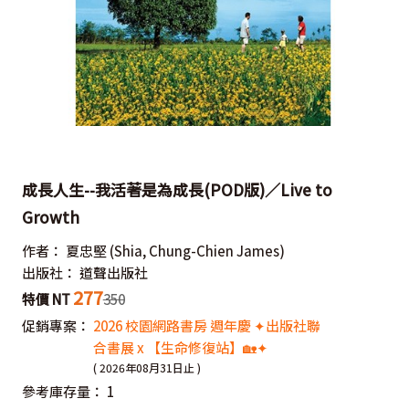
成長人生--我活著是為成長(POD版)／Live to
Growth
作者：
夏忠堅
(Shia, Chung-Chien James)
出版社：
道聲出版社
277
特價 NT
350
促銷專案：
2026 校園網路書房 週年慶 ✦出版社聯
合書展 x 【生命修復站】🏡✦
( 2026年08月31日止 )
參考庫存量：
1