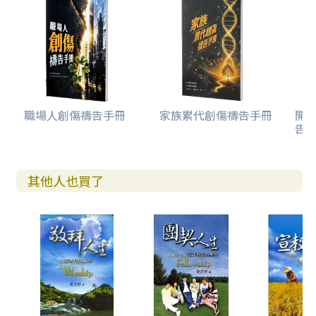
職場人創傷禱告手冊
家族累代創傷禱告手冊
開
告(
其他人也買了