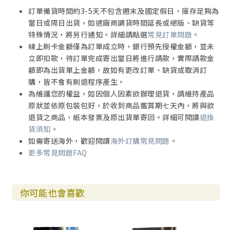
訂單備貨時間約3-5天不包含週末及國定假日，庫存足夠為
當日或隔日出貨，如遇廠商調貨時間延長或絕版、缺貨等
特殊情況，將另行通知。詳細請點選
常見訂單問題
。
線上刷卡金額僅為訂單成立時，銀行預先授權金額，並未
立即扣款，待訂單完成寄出當日將進行請款，實際請款金
額即為出貨單上金額，故如有更改訂單、缺貨或取消訂
購，皆不會有刷退程序產生。
為維護您的權益，如因個人因素欲辦理退貨，請維持產品
原狀並依原包裝包好，於收到商品鑑賞期七天內，將與欲
退貨之商品、紙本發票及原出貨單寄回。詳細可閱讀
退換
貨須知
。
如需寄送海外，歡迎閱讀
海外訂購常見問題
。
更多常見問題FAQ
你可能也會喜歡