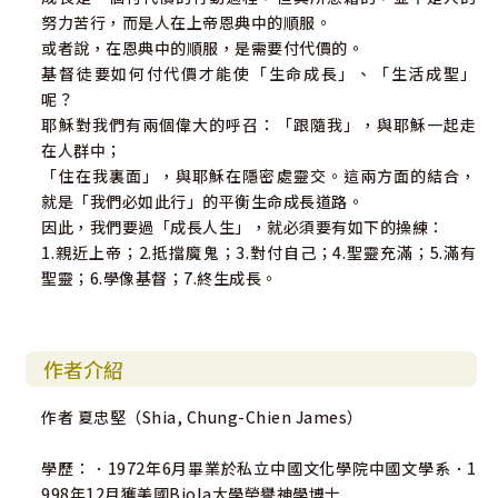
努力苦行，而是人在上帝恩典中的順服。
或者說，在恩典中的順服，是需要付代價的。
基督徒要如何付代價才能使「生命成長」、「生活成聖」
呢？
耶穌對我們有兩個偉大的呼召：「跟隨我」，與耶穌一起走
在人群中；
「住在我裏面」，與耶穌在隱密處靈交。這兩方面的結合，
就是「我們必如此行」的平衡生命成長道路。
因此，我們要過「成長人生」，就必須要有如下的操練：
1.親近上帝；2.抵擋魔鬼；3.對付自己；4.聖靈充滿；5.滿有
聖靈；6.學像基督；7.終生成長。
作者介紹
作者 夏忠堅（Shia, Chung-Chien James）
學歷：．1972年6月畢業於私立中國文化學院中國文學系．1
998年12月獲美國Biola大學榮譽神學博士