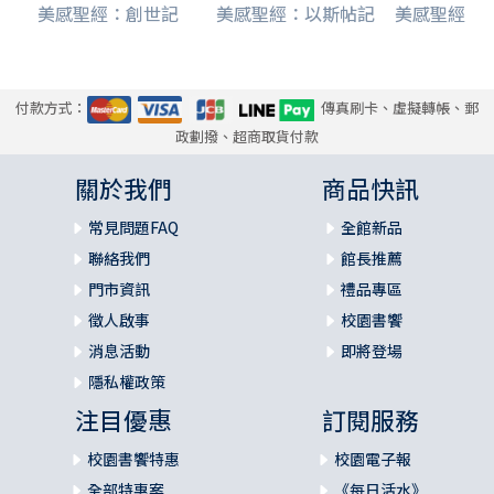
美感聖經：創世記
美感聖經：以斯帖記
美感聖經：
付款方式：
傳真刷卡、虛擬轉帳、郵
政劃撥、超商取貨付款
關於我們
商品快訊
常見問題FAQ
全館新品
聯絡我們
館長推薦
門市資訊
禮品專區
徵人啟事
校園書饗
消息活動
即將登場
隱私權政策
注目優惠
訂閱服務
校園書饗特惠
校園電子報
全部特惠案
《每日活水》