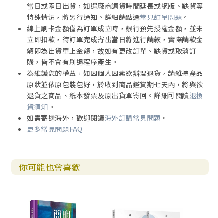
當日或隔日出貨，如遇廠商調貨時間延長或絕版、缺貨等
特殊情況，將另行通知。詳細請點選
常見訂單問題
。
線上刷卡金額僅為訂單成立時，銀行預先授權金額，並未
立即扣款，待訂單完成寄出當日將進行請款，實際請款金
額即為出貨單上金額，故如有更改訂單、缺貨或取消訂
購，皆不會有刷退程序產生。
為維護您的權益，如因個人因素欲辦理退貨，請維持產品
原狀並依原包裝包好，於收到商品鑑賞期七天內，將與欲
退貨之商品、紙本發票及原出貨單寄回。詳細可閱讀
退換
貨須知
。
如需寄送海外，歡迎閱讀
海外訂購常見問題
。
更多常見問題FAQ
你可能也會喜歡