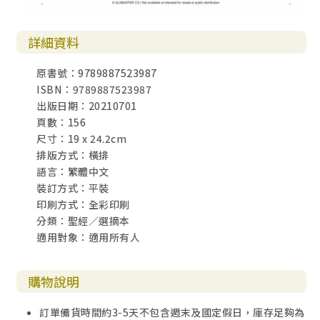
詳細資料
原書號：9789887523987
ISBN：9789887523987
出版日期：20210701
頁數：156
尺寸：19 x 24.2cm
排版方式：橫排
語言：繁體中文
裝訂方式：平裝
印刷方式：全彩印刷
分類：聖經／選摘本
適用對象：適用所有人
購物說明
訂單備貨時間約3-5天不包含週末及國定假日，庫存足夠為