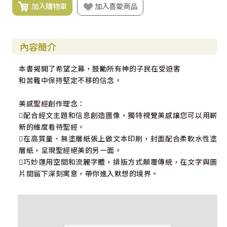
加入購物車
加入喜愛商品
內容簡介
本書揭開了希望之幕，鼓勵所有神的子民在受迫害
和苦難中保持堅定不移的信念。
美感聖經創作理念：
配合經文主題和信息創造圖像，獨特視覺美感讓您可以用嶄
新的維度看待聖經。
在高質量、無塗層紙張上做文本印刷，封面配合柔軟水性塗
層紙，呈現聖經絕美的另一面。
巧妙運用空間和流麗字體，排版方式顛覆傳統，在文字與圖
片間留下深刻寓意，帶你進入默想的境界。