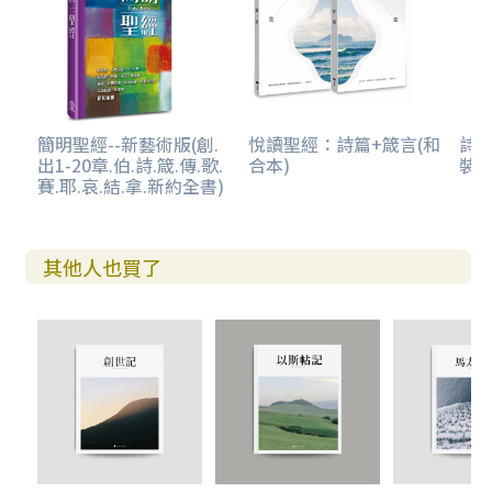
簡明聖經--新藝術版(創.
悅讀聖經：詩篇+箴言(和
詩篇
出1-20章.伯.詩.箴.傳.歌.
合本)
裝)
賽.耶.哀.結.拿.新約全書)
其他人也買了