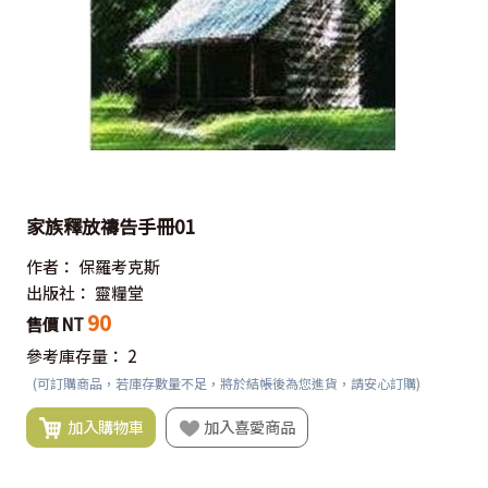
家族釋放禱告手冊01
作者：
保羅考克斯
出版社：
靈糧堂
90
售價 NT
參考庫存量：
2
(可訂購商品，若庫存數量不足，將於結帳後為您進貨，請安心訂購)
加入購物車
加入喜愛商品