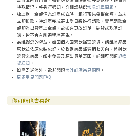
當日或隔日出貨，如遇廠商調貨時間延長或絕版、缺貨等
特殊情況，將另行通知。詳細請點選
常見訂單問題
。
線上刷卡金額僅為訂單成立時，銀行預先授權金額，並未
立即扣款，待訂單完成寄出當日將進行請款，實際請款金
額即為出貨單上金額，故如有更改訂單、缺貨或取消訂
購，皆不會有刷退程序產生。
為維護您的權益，如因個人因素欲辦理退貨，請維持產品
原狀並依原包裝包好，於收到商品鑑賞期七天內，將與欲
退貨之商品、紙本發票及原出貨單寄回。詳細可閱讀
退換
貨須知
。
如需寄送海外，歡迎閱讀
海外訂購常見問題
。
更多常見問題FAQ
你可能也會喜歡