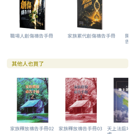
職場人創傷禱告手冊
家族累代創傷禱告手冊
開
告(
其他人也買了
家族釋放禱告手冊02
家族釋放禱告手冊03
天上法庭地