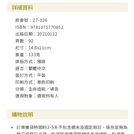
詳細資料
原書號：27-026
ISBN：9781075770852
出版日期：20210112
頁數：92
尺寸：14.8x21cm
重量：133克
排版方式：橫排
語言：繁體中文
裝訂方式：平裝
印刷方式：單色印刷
分類：生命造就／禱告
適用對象：適用所有人
購物說明
訂單備貨時間約3-5天不包含週末及國定假日，庫存足夠為