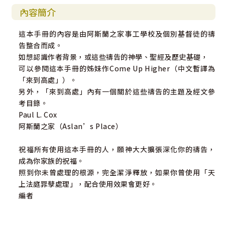
內容簡介
這本手冊的內容是由阿斯蘭之家事工學校及個別基督徒的禱
告整合而成。
如想認識作者背景，或這些禱告的神學、聖經及歷史基礎，
可以參閱這本手冊的姊妹作Come Up Higher（中文暫譯為
「來到高處」）。
另外，「來到高處」內有一個關於這些禱告的主題及經文參
考目錄。
Paul L. Cox
阿斯蘭之家（Aslan’s Place）
祝福所有使用這本手冊的人，願神大大擴張深化你的禱告，
成為你家族的祝福。
照到你未曾處理的根源，完全潔淨釋放，如果你曾使用「天
上法庭罪孽處理」，配合使用效果會更好。
編者