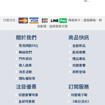
處...
付款方式：
傳真刷卡、虛擬轉帳、郵
政劃撥、超商取貨付款
關於我們
商品快訊
常見問題FAQ
全館新品
聯絡我們
館長推薦
門市資訊
禮品專區
徵人啟事
校園書饗
消息活動
即將登場
隱私權政策
注目優惠
訂閱服務
校園書饗特惠
校園電子報
全部特惠案
《每日活水》