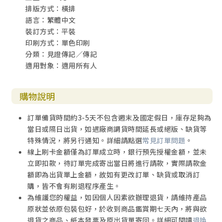
排版方式：橫排
語言：繁體中文
裝訂方式：平裝
印刷方式：單色印刷
分類：見證傳記／傳記
適用對象：適用所有人
購物說明
訂單備貨時間約3-5天不包含週末及國定假日，庫存足夠為
當日或隔日出貨，如遇廠商調貨時間延長或絕版、缺貨等
特殊情況，將另行通知。詳細請點選
常見訂單問題
。
線上刷卡金額僅為訂單成立時，銀行預先授權金額，並未
立即扣款，待訂單完成寄出當日將進行請款，實際請款金
額即為出貨單上金額，故如有更改訂單、缺貨或取消訂
購，皆不會有刷退程序產生。
為維護您的權益，如因個人因素欲辦理退貨，請維持產品
原狀並依原包裝包好，於收到商品鑑賞期七天內，將與欲
退貨之商品、紙本發票及原出貨單寄回。詳細可閱讀
退換