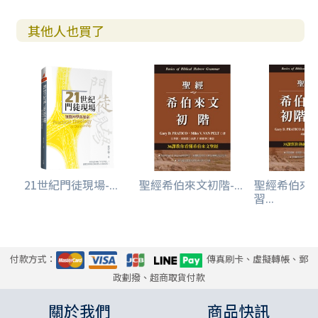
其他人也買了
21世紀門徒現場-...
聖經希伯來文初階-...
聖經希伯來
習...
付款方式：
傳真刷卡、虛擬轉帳、郵
政劃撥、超商取貨付款
關於我們
商品快訊