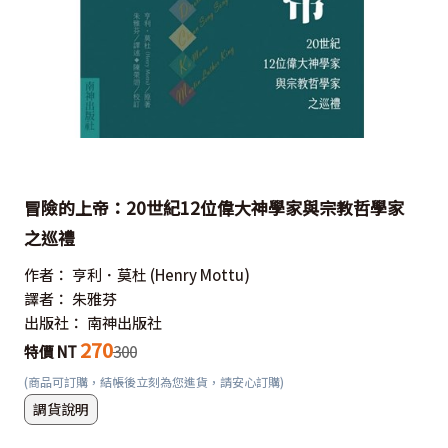
冒險的上帝：20世紀12位偉大神學家與宗教哲學家
之巡禮
作者：
亨利．莫杜
(Henry Mottu)
譯者：
朱雅芬
出版社：
南神出版社
270
特價 NT
300
(商品可訂購，結帳後立刻為您進貨，請安心訂購)
調貨說明