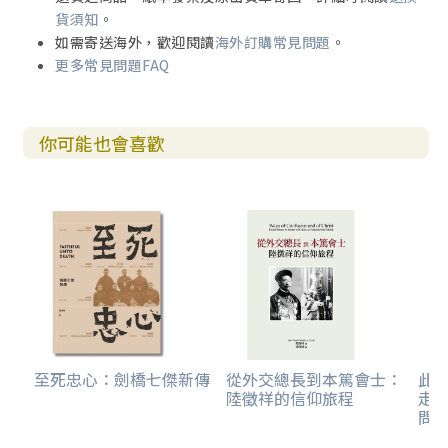
貨須知
。
如需寄送海外，歡迎閱讀
海外訂購常見問題
。
更多常見問題FAQ
你可能也會喜歡
至死忠心：劍橋七傑新傳
從外交總長到本篤會士：
此
陸徵祥的信仰旅程
走
問