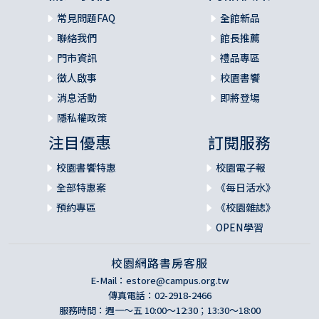
常見問題FAQ
全館新品
聯絡我們
館長推薦
門市資訊
禮品專區
徵人啟事
校園書饗
消息活動
即將登場
隱私權政策
注目優惠
訂閱服務
校園書饗特惠
校園電子報
全部特惠案
《每日活水》
預約專區
《校園雜誌》
OPEN學習
校園網路書房客服
E-Mail：
estore@campus.org.tw
傳真電話：02-2918-2466
服務時間：週一～五 10:00～12:30；13:30～18:00