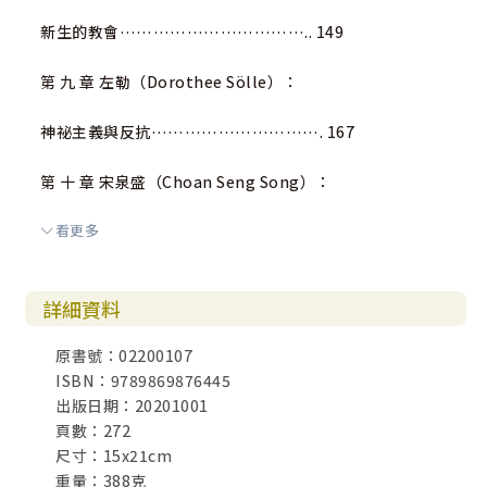
新生的教會…………………………….. 149
第 九 章 左勒（Dorothee Sölle）：
神祕主義與反抗…………………………. 167
第 十 章 宋泉盛（Choan Seng Song）：
看更多
孟姜女的眼淚──中國寓言故事……………. 187
第十一章 卡馬納（Kä Mana）：
詳細資料
非洲的重建神學…………………………. 209
原書號：02200107
ISBN：9789869876445
第十二章 金恩（Martin Luther King）：
出版日期：20201001
頁數：272
被扼殺的夢想…………………………… 231
尺寸：15x21cm
重量：388克
後 記 是近處的上帝，也是遠處的上帝……………. 251