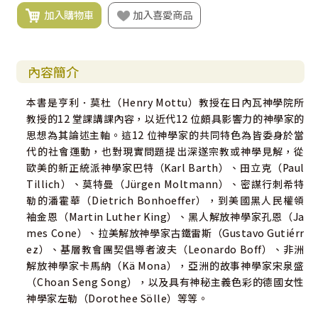
加入購物車
加入喜愛商品
內容簡介
本書是亨利．莫杜（Henry Mottu）教授在日內瓦神學院所
教授的12 堂課講課內容，以近代12 位頗具影響力的神學家的
思想為其論述主軸。這12 位神學家的共同特色為皆委身於當
代的社會運動，也對現實問題提出深遂宗教或神學見解，從
歐美的新正統派神學家巴特（Karl Barth）、田立克（Paul
Tillich）、莫特曼（Jürgen Moltmann）、密謀行刺希特
勒的潘霍華（Dietrich Bonhoeffer），到美國黑人民權領
袖金恩（Martin Luther King）、黑人解放神學家孔恩（Ja
mes Cone）、拉美解放神學家古鐵雷斯（Gustavo Gutiérr
ez）、基層教會團契倡導者波夫（Leonardo Boff）、非洲
解放神學家卡馬納（Kä Mona），亞洲的故事神學家宋泉盛
（Choan Seng Song），以及具有神秘主義色彩的德國女性
神學家左勒（Dorothee Sölle）等等。