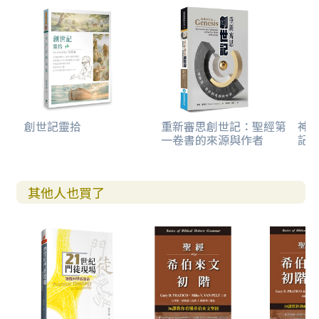
創世記靈拾
重新審思創世記：聖經第
神
一卷書的來源與作者
記的
其他人也買了