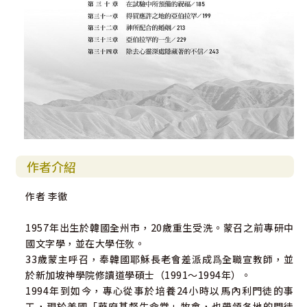
作者介紹
作者 李徹
1957年出生於韓國全州市，20歲重生受洗。蒙召之前專研中
國文字學，並在大學任敎。
33歲蒙主呼召，奉韓國耶穌長老會差派成爲全職宣教師，並
於新加坡神學院修讀道學碩士（1991～1994年）。
1994年到如今，專心從事於培養24小時以馬內利門徒的事
工，現於美國「華府基督生命堂」牧會，也帶領各地的門徒