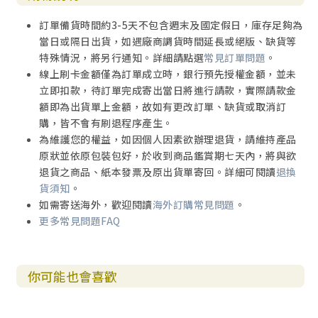
訂單備貨時間約3-5天不包含週末及國定假日，庫存足夠為
當日或隔日出貨，如遇廠商調貨時間延長或絕版、缺貨等
特殊情況，將另行通知。詳細請點選
常見訂單問題
。
線上刷卡金額僅為訂單成立時，銀行預先授權金額，並未
立即扣款，待訂單完成寄出當日將進行請款，實際請款金
額即為出貨單上金額，故如有更改訂單、缺貨或取消訂
購，皆不會有刷退程序產生。
為維護您的權益，如因個人因素欲辦理退貨，請維持產品
原狀並依原包裝包好，於收到商品鑑賞期七天內，將與欲
退貨之商品、紙本發票及原出貨單寄回。詳細可閱讀
退換
貨須知
。
如需寄送海外，歡迎閱讀
海外訂購常見問題
。
更多常見問題FAQ
你可能也會喜歡