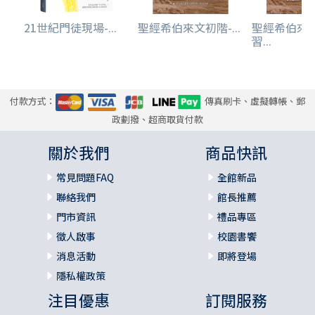
21世紀門徒現場-...
聖經希伯來文初階-...
聖經希伯來
習...
付款方式：
傳真刷卡、虛擬轉帳、郵
政劃撥、超商取貨付款
關於我們
商品快訊
常見問題FAQ
全館新品
聯絡我們
館長推薦
門市資訊
禮品專區
徵人啟事
校園書饗
消息活動
即將登場
隱私權政策
注目優惠
訂閱服務