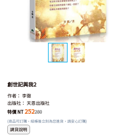
創世記與我2
作者：
李徹
出版社：
天恩出版社
252
特價 NT
280
(商品可訂購，結帳後立刻為您進貨，請安心訂購)
調貨說明