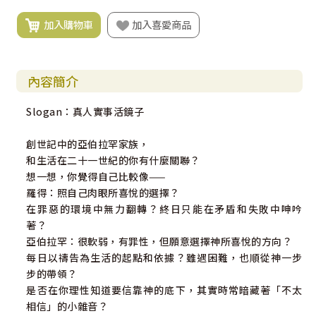
加入購物車
加入喜愛商品
內容簡介
Slogan：真人實事活鏡子
創世記中的亞伯拉罕家族，
和生活在二十一世紀的你有什麼關聯？
想一想，你覺得自己比較像——
羅得：照自己肉眼所喜悅的選擇？
在罪惡的環境中無力翻轉？終日只能在矛盾和失敗中呻吟
著？
亞伯拉罕：很軟弱，有罪性，但願意選擇神所喜悅的方向？
每日以禱告為生活的起點和依據？雖遇困難，也順從神一步
步的帶領？
是否在你理性知道要信靠神的底下，其實時常暗藏著「不太
相信」的小雜音？