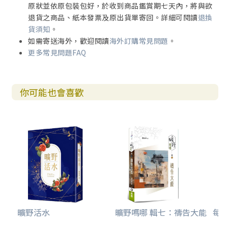
原狀並依原包裝包好，於收到商品鑑賞期七天內，將與欲
更新轉變我們的性情，使我們從心裡活出神所賜的良善和美
退貨之商品、紙本發票及原出貨單寄回。詳細可閱讀
退換
德。聖靈賜我們新心、新靈和新生命，幫助我們在世上過聖
貨須知
。
潔的生活。
如需寄送海外，歡迎閱讀
海外訂購常見問題
。
更多常見問題FAQ
我們靠著聖靈的幫助，勝過肉
你可能也會喜歡
曠野活水
曠野嗎哪 輯七：禱告大能
每日