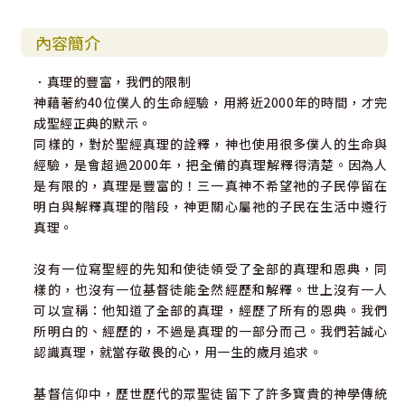
內容簡介
．真理的豐富，我們的限制
神藉著約40位僕人的生命經驗，用將近2000年的時間，才完
成聖經正典的默示。
同樣的，對於聖經真理的詮釋，神也使用很多僕人的生命與
經驗，是會超過2000年，把全備的真理解釋得清楚。因為人
是有限的，真理是豐富的！三一真神不希望祂的子民停留在
明白與解釋真理的階段，神更關心屬祂的子民在生活中遵行
真理。
沒有一位寫聖經的先知和使徒領受了全部的真理和恩典，同
樣的，也沒有一位基督徒能全然經歷和解釋。世上沒有一人
可以宣稱：他知道了全部的真理，經歷了所有的恩典。我們
所明白的、經歷的，不過是真理的一部分而己。我們若誠心
認識真理，就當存敬畏的心，用一生的歲月追求。
基督信仰中，歷世歷代的眾聖徒留下了許多寶貴的神學傳統