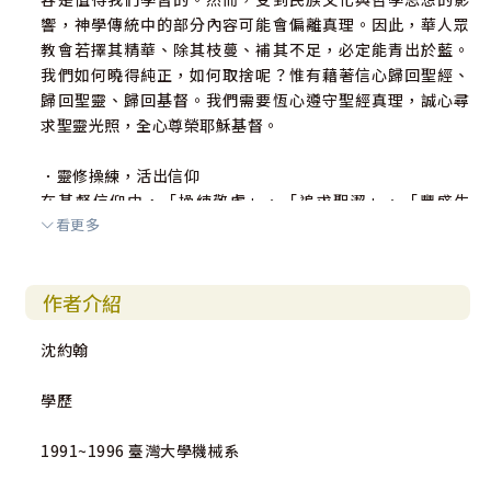
響，神學傳統中的部分內容可能會偏離真理。因此，華人眾
教會若擇其精華、除其枝蔓、補其不足，必定能青出於藍。
我們如何曉得純正，如何取捨呢？惟有藉著信心歸回聖經、
歸回聖靈、歸回基督。我們需要恆心遵守聖經真理，誠心尋
求聖靈光照，全心尊榮耶穌基督。
．靈修操練，活出信仰
在基督信仰中，「操練敬虔」、「追求聖潔」、「豐盛生
看更多
命」、「靈命成長」、「效法耶穌」、「活出榮耀」等，有
著相似的內涵，實務經驗上指向同一件事，其目標就是「基
督成形在我們心裡」、「我們長成像耶穌的模樣」。
作者介紹
「活出耶穌的模樣」是基督徒一生努力的目標。我們的靈命
沈約翰
成長到什麼程度，要看個人的渴慕、努力以及領受的恩典。
在靈命成長的過程中，有時候我們會發覺，自己長得不像耶
學歷
穌的模樣；然而我們不要灰心喪志，要相信當我們順服神
時，神的大能必成就祂的應許在我們身上。
1991~1996 臺灣大學機械系
我們當知道，若沒有「奉耶穌的聖名祈求應許」、「聖靈的