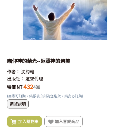
瞻仰神的榮光--返照神的榮美
作者：
沈約翰
出版社：
道聲代理
432
特價 NT
480
(商品可訂購，結帳後立刻為您進貨，請安心訂購)
調貨說明
加入購物車
加入喜愛商品