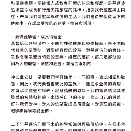
和屬靈書籍。聖徒個人或教會群體的信念和經歷，是基督徒
追求靈命成長和行走天路旅程的路標，指引我們經歷與主同
在，帶領我們過聖潔與敬虔的生活。我們當從眾聖徒留下的
傳統中，存謙卑受教的心領受、整合與活用。
．要彼此學習，成長得健全
基督信仰各宗派中，不同的神學傳統和靈修操練，是不同時
代背景的眾聖徒，對聖經真理的詮釋、對基督信仰的實踐。
眾教會和眾聖徒領受的恩典、經歷的應許，都只是部分的；
因為人的理智、情感和經歷，都是受限制的。
神如此安排，是要我們學習謙卑，一同服事，彼此相愛和勸
勉。因此，我們要包容彼此的差異，一起追求全備的真理，
才會承受豐盛的應許，經歷諸般的恩典。我們需要透過其他
肢體的智慧和經驗，來填補自己的不足，修正自己的偏差，
好叫我們對神、對人的信望愛成長得健全，對真理的認識、
體驗和傳講亦能全備。
二千年基督信仰留下來的神學知識與經驗傳統中，有很多內
容是值得我們學習的。然而，受到民族文化與哲學思想的影