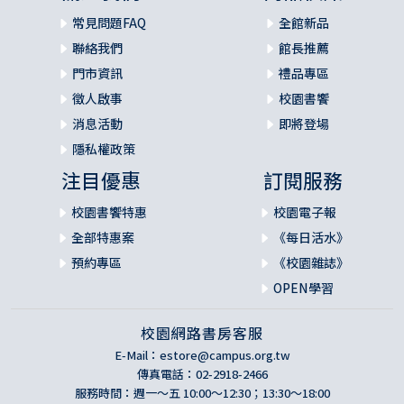
常見問題FAQ
全館新品
聯絡我們
館長推薦
門市資訊
禮品專區
徵人啟事
校園書饗
消息活動
即將登場
隱私權政策
注目優惠
訂閱服務
校園書饗特惠
校園電子報
全部特惠案
《每日活水》
預約專區
《校園雜誌》
OPEN學習
校園網路書房客服
E-Mail：
estore@campus.org.tw
傳真電話：02-2918-2466
服務時間：週一～五 10:00～12:30；13:30～18:00