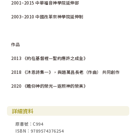
2001~2015 中華福音神學院延伸部
同在和運行」、「天父的恩典和保守」、「憑信心採取行
動，聽從順服神」，一切敬虔的知識和操練的方法，不過是
2003~2010 中國改革宗神學院延伸制
資訊而已；知識和方法本身，不會促進我們的靈命成長。
我們照著真理的知識，尋求神、親近神；藉著敬虔的傳統、
依靠基督的恩典、順從聖靈的引導，操練自律的生活。在憑
作品
信心操練的過程中，神藉著聖靈的大能，將基督裡的豐富和
應許成就在我們身上，使我們內心更新、生命轉變，活出聖
2013 《約在基督裡—聖約應許之成全》
潔的生命，長成耶穌的模樣。
2018 《沐恩詩集一》，與趙萬昌長老（作曲） 共同創作
基督徒是否經歷神的應許，進入真理，遇見基督、與主同
在、得著基督，關鍵在於，我們的內心是否全然向著神，是
2020 《瞻仰神的榮光—返照神的榮美》
否用信心、誠心、專心追求？我們是否存著清心，用心靈和
誠實親近神、仰望神？我們是否憑信心順服神、恆心遵守神
的誡命，是否在日常生活中身體力行、實踐信仰？
詳細資料
．得救稱義後，當追求得勝
基督徒蒙恩得救以後，當以天父的事和心意為念。神的旨意
原書號：C994
是成聖的子民在世人中，返照神的榮光，彰顯神的榮美。
ISBN：9789574376254