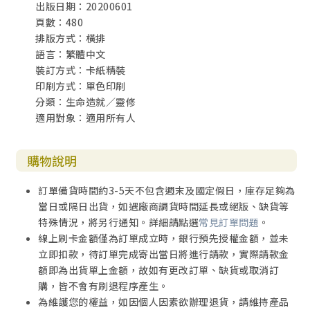
出版日期：20200601
本書第一章至第五章的內容，陳述基督徒藉著追求聖潔、操
頁數：480
練敬虔，親近耶穌、效法基督，在靈修與生活中仰望神、聽
排版方式：橫排
從神，在困苦試煉中持守信心和盼望，尋求並順從聖靈的感
語言：繁體中文
動和引導，我們便從心裡返照神的榮光，活出耶穌的模樣。
裝訂方式：卡紙精裝
印刷方式：單色印刷
本書第六章至第十章，講述基督徒透過參與教會崇拜、團契
分類：生命造就／靈修
分享、工作服事、施捨財物、饒恕和好、社會關懷，在世人
適用對象：適用所有人
中返照神的榮光，傳揚神的美德。基督徒在世界上的影響力
十分廣大，本書僅略談一二。
購物說明
基督徒過得勝、敬虔與聖潔的生活，不是依靠自己的力量，
訂單備貨時間約3-5天不包含週末及國定假日，庫存足夠為
乃是憑信心祈求應許，依靠恩典不斷操練，照著真理付諸行
當日或隔日出貨，如遇廠商調貨時間延長或絕版、缺貨等
動。我們過得勝生活的秘訣，在於憑信心「誠心遵守神的
特殊情況，將另行通知。詳細請點選
常見訂單問題
。
道」，「祈求耶穌用寶血潔淨內心」，「順從聖靈的引
線上刷卡金額僅為訂單成立時，銀行預先授權金額，並未
導」，「瞻仰天父的榮光」。
立即扣款，待訂單完成寄出當日將進行請款，實際請款金
額即為出貨單上金額，故如有更改訂單、缺貨或取消訂
神藉著耶穌基督的寶血，赦免了信徒所有的罪過。因信耶穌
購，皆不會有刷退程序產生。
基督的聖名，神賜給我們聖靈。聖靈與我們同在，聖靈藉著
為維護您的權益，如因個人因素欲辦理退貨，請維持產品
真道在我們心中運行，用寶血潔淨我們的內心；聖靈的大能