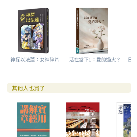
神探以法蓮：女神碎片
活在當下1：愛的過火？
日常
其他人也買了