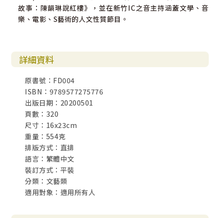
故事：陳韻琳說紅樓》，並在新竹IC之音主持涵蓋文學、音
樂、電影、S藝術的人文性質節目。
詳細資料
原書號：FD004
ISBN：9789577275776
出版日期：20200501
頁數：320
尺寸：16x23cm
重量：554克
排版方式：直排
語言：繁體中文
裝訂方式：平裝
分類：文藝類
適用對象：適用所有人