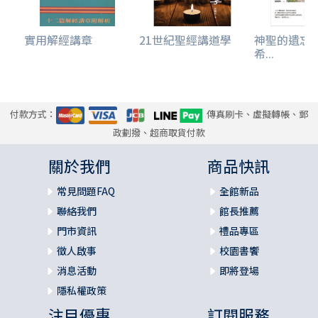
實用解經講章
21世紀聖經講道學
神聖的遺忘
希...
付款方式：
傳真刷卡、虛擬轉帳、郵
政劃撥、超商取貨付款
關於我們
商品快訊
常見問題FAQ
全館新品
聯絡我們
館長推薦
門市資訊
禮品專區
徵人啟事
校園書饗
消息活動
即將登場
隱私權政策
注目優惠
訂閱服務