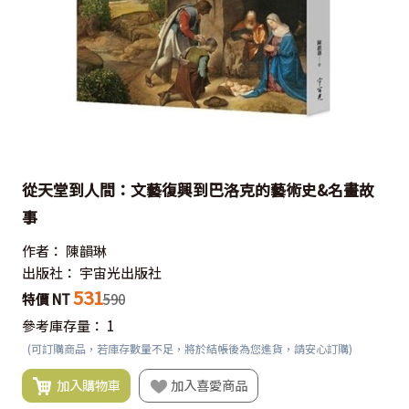
從天堂到人間：文藝復興到巴洛克的藝術史&名畫故
事
作者：
陳韻琳
出版社：
宇宙光出版社
531
特價 NT
590
參考庫存量：
1
(可訂購商品，若庫存數量不足，將於結帳後為您進貨，請安心訂購)
加入購物車
加入喜愛商品