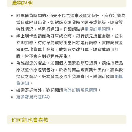
購物說明
訂單備貨時間約3-5天不包含週末及國定假日，庫存足夠為
當日或隔日出貨，如遇廠商調貨時間延長或絕版、缺貨等
特殊情況，將另行通知。詳細請點選
常見訂單問題
。
線上刷卡金額僅為訂單成立時，銀行預先授權金額，並未
立即扣款，待訂單完成寄出當日將進行請款，實際請款金
額即為出貨單上金額，故如有更改訂單、缺貨或取消訂
購，皆不會有刷退程序產生。
為維護您的權益，如因個人因素欲辦理退貨，請維持產品
原狀並依原包裝包好，於收到商品鑑賞期七天內，將與欲
退貨之商品、紙本發票及原出貨單寄回。詳細可閱讀
退換
貨須知
。
如需寄送海外，歡迎閱讀
海外訂購常見問題
。
更多常見問題FAQ
你可能也會喜歡