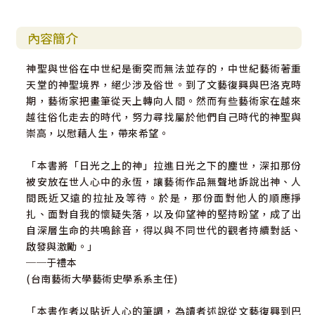
內容簡介
神聖與世俗在中世紀是衝突而無法並存的，中世紀藝術著重
天堂的神聖境界，絕少涉及俗世。到了文藝復興與巴洛克時
期，藝術家把畫筆從天上轉向人間。然而有些藝術家在越來
越往俗化走去的時代，努力尋找屬於他們自己時代的神聖與
崇高，以慰藉人生，帶來希望。
「本書將「日光之上的神」拉進日光之下的塵世，深扣那份
被安放在世人心中的永恆，讓藝術作品無聲地訴說出神、人
間既近又遠的拉扯及等待。於是，那份面對他人的順應掙
扎、面對自我的懷疑失落，以及仰望神的堅持盼望，成了出
自深層生命的共鳴餘音，得以與不同世代的觀者持續對話、
啟發與激勵。」
──于禮本
(台南藝術大學藝術史學系系主任)
「本書作者以貼近人心的筆調，為讀者述說從文藝復興到巴