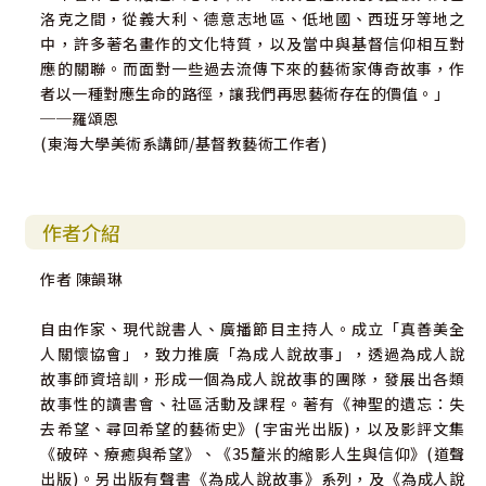
洛克之間，從義大利、德意志地區、低地國、西班牙等地之
中，許多著名畫作的文化特質，以及當中與基督信仰相互對
應的關聯。而面對一些過去流傳下來的藝術家傳奇故事，作
者以一種對應生命的路徑，讓我們再思藝術存在的價值。」
──羅頌恩
(東海大學美術系講師/基督教藝術工作者)
作者介紹
作者 陳韻琳
自由作家、現代說書人、廣播節目主持人。成立「真善美全
人關懷協會」，致力推廣「為成人說故事」，透過為成人說
故事師資培訓，形成一個為成人說故事的團隊，發展出各類
故事性的讀書會、社區活動及課程。著有《神聖的遺忘：失
去希望、尋回希望的藝術史》(宇宙光出版)，以及影評文集
《破碎、療癒與希望》、《35釐米的縮影人生與信仰》(道聲
出版)。另出版有聲書《為成人說故事》系列，及《為成人說