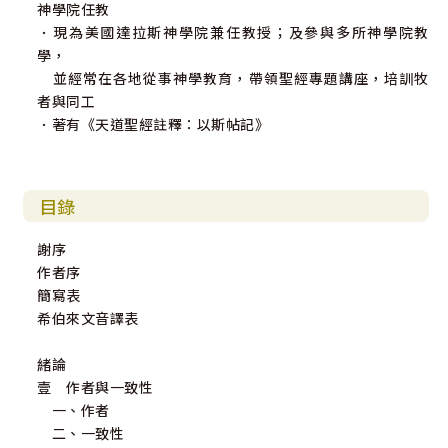
神學院任教
．現為美國達拉斯神學院兼任教授；及參與多所神學院教
學，
並經常在各地從事神學教育，帶領聖經專題講座，培訓牧
者與同工
．著有《天道聖經註釋：以斯帖記》
目錄
謝序
作者序
簡寫表
希伯來文音譯表
緒論
壹 作者與一致性
一、作者
二、一致性