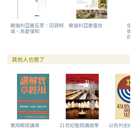
3. 邪惡牧人的罪狀（十一15~17）
神學反思（九1~十一17）
伍 上帝的默示（神諭）——救贖、煉淨與復興（十二1~十四2
撒迦利亞書反思：因罪傾
撒迦利亞書靈拾
復
城，為愛復和
樣-
1）
的1
一、上帝對耶路撒冷的拯救（十二1~9）
1. 從耶和華上帝來的默示（十二1）
2. 耶路撒冷受圍困（十二2~3）
其他人也買了
3. 耶路撒冷蒙拯救（十二4~9）
二、上帝百姓的海改（十二10~14）
三、上帝百姓的潔淨（十三1~6）
四、牧人被擊打，羊群分散（十三7~9）
神學反思（十二1~十三9）
五、列國攻擊耶路撒冷（十四1~5）
神學反思（十四1~5）
六、彌賽亞國度的建立（十四6~11）
神學反思（十四6~11）
七、列國參與彌賽亞國度，並敬拜大君王耶和華（十四12~2
實用解經講章
21世紀聖經講道學
以色列史綜覽
1）
1. 列國受審（十四12~15）