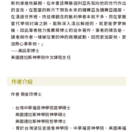
新約漸進地展開，在本書詮釋撒迦利亞先知向他的世代作出
的宣告，在聖靈的默示下預告未來的彌賽亞及彌賽亞國度。
在漢語世界裡，持這樣觀念的舊約學者本就不多，而在掌握
當代學術討論之餘，能夠深入淺出解經的，就更是寥寥無
幾，因此筆者極力推薦蔡博士的這本著作。筆者的禱告是，
讀者與作者一樣被信實的神的救贖感動，因而更加愛祂，更
加熱心事奉祂。」
——謝品彰博士
美國達拉斯神學院中文課程主任
作者介紹
作者 蔡金玲博士
．台灣中華福音神學院道學碩士
美國達拉斯神學院神學碩士
美國達拉斯神學院哲學博士
．曾於台灣浸信宣道會神學院、中華福音神學院、美國美福