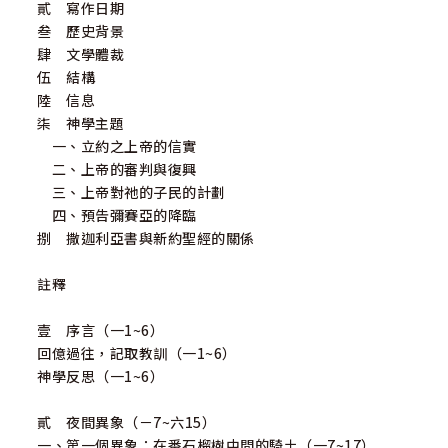
貳 寫作日期
叁 歷史背景
肆 文學體裁
伍 結構
陸 信息
柒 神學主題
一、立約之上帝的信實
二、上帝的審判與復興
三、上帝對祂的子民的計劃
四、預告彌賽亞的降臨
捌 撒迦利亞書與新約聖經的關係
註釋
壹 序言（一1~6）
回億過往，記取教訓（一1~6）
神學反思（一1~6）
貳 夜間異象（－7~六15）
一、第一個異象：在番石榴樹中間的騎土（一7~17）