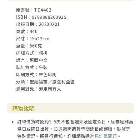
2. 異象的解釋（四4~14）
原書號：TD4402
神學反思（四1~14）
ISBN：9789888203925
六、第六個異象：飛行的書卷（五1~4）
出版日期：20200201
1. 異象的內容（五1~2）
頁數：440
2. 異象的解釋（五3~4）
尺寸：15x23cm
七、第七個異象：在量器中的婦人（五5~11）
重量：560克
1. 異象的內容（五5~7）
排版方式：橫排
2. 異象的解釋（五8~11）
語言：繁體中文
神學反思（五1~11）
裝訂方式：平裝
八、第八個異象：四輛戰車（六1~8）
印刷方式：單色印刷
1. 異象的內容（六1~4）
分類：聖經論叢／撒迦利亞書
2. 解釋異象（六5~8）
適用對象：適用所有人
九、神諭的總結：約書亞的加冕（六9~15）
神學反思（六1~15）
購物說明
叁 禁食與祝福（七1~八23）
一、禁食的問題（七1~14）
訂單備貨時間約3-5天不包含週末及國定假日，庫存足夠為
1. 時機與問題（七1~3）
當日或隔日出貨，如遇廠商調貨時間延長或絕版、缺貨等
2. 上帝的責備（七4~7）
特殊情況，將另行通知。詳細請點選
常見訂單問題
。
3. 悔改的呼籲（七8~14）