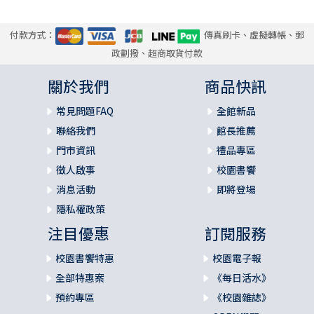
2. 敬拜偉大的君王（十四16~21）
神學反思（十四12-21）
付款方式：
傳真刷卡、虛擬轉帳、郵
政劃撥、超商取貨付款
參考書目
漢英詞語對照表
關於我們
商品快訊
常見問題FAQ
全館新品
聯絡我們
館長推薦
門市資訊
禮品專區
徵人啟事
校園書饗
消息活動
即將登場
隱私權政策
注目優惠
訂閱服務
校園書饗特惠
校園電子報
全部特惠案
《每日活水》
預約專區
《校園雜誌》