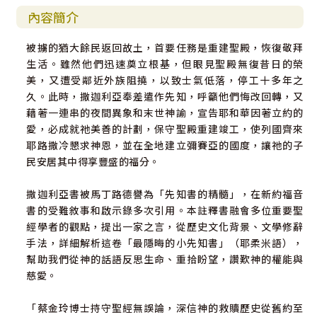
內容簡介
被擄的猶大餘民返回故土，首要任務是重建聖殿，恢復敬拜
生活。雖然他們迅速奠立根基，但眼見聖殿無復昔日的榮
美，又遭受鄰近外族阻撓，以致士氣低落，停工十多年之
久。此時，撒迦利亞奉差遣作先知，呼籲他們悔改回轉，又
藉著一連串的夜間異象和末世神諭，宣告耶和華因著立約的
愛，必成就祂美善的計劃，保守聖殿重建竣工，使列國齊來
耶路撒冷懇求神恩，並在全地建立彌賽亞的國度，讓祂的子
民安居其中得享豐盛的福分。
撒迦利亞書被馬丁路德譽為「先知書的精髓」，在新約福音
書的受難敘事和啟示錄多次引用。本註釋書融會多位重要聖
經學者的觀點，提出一家之言，從歷史文化背景、文學修辭
手法，詳細解析這卷「最隱晦的小先知書」（耶柔米語），
幫助我們從神的話語反思生命、重拾盼望，讚歎神的權能與
慈愛。
「蔡金玲博士持守聖經無誤論，深信神的救贖歷史從舊約至