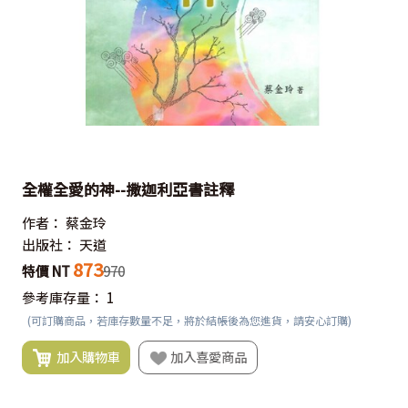
全權全愛的神--撒迦利亞書註釋
作者：
蔡金玲
出版社：
天道
873
特價 NT
970
參考庫存量：
1
(可訂購商品，若庫存數量不足，將於結帳後為您進貨，請安心訂購)
加入購物車
加入喜愛商品