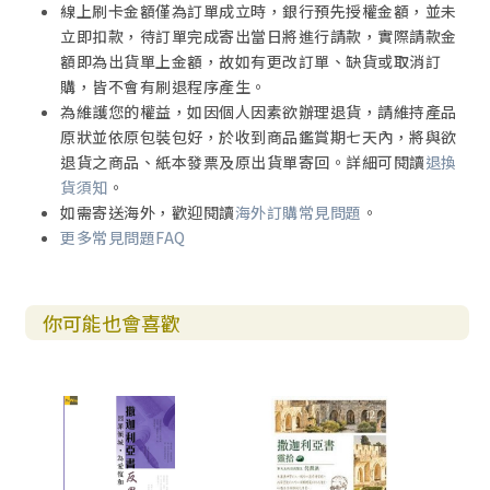
線上刷卡金額僅為訂單成立時，銀行預先授權金額，並未
神學反思（七1~14）
立即扣款，待訂單完成寄出當日將進行請款，實際請款金
二、上帝的賜福（八1~23）
額即為出貨單上金額，故如有更改訂單、缺貨或取消訂
1. 耶路撒冷的復興（八1~17）
購，皆不會有刷退程序產生。
2. 萬民前來尋求主恩（八18~23）
為維護您的權益，如因個人因素欲辦理退貨，請維持產品
神學反思（八1~23）
原狀並依原包裝包好，於收到商品鑑賞期七天內，將與欲
退貨之商品、紙本發票及原出貨單寄回。詳細可閱讀
退換
肆 上帝的默示（神諭）——君王被棄絕（九1~十一17）
貨須知
。
一、對列國的審判（九1~8）
如需寄送海外，歡迎閱讀
海外訂購常見問題
。
二、君王的來臨（九9~10）
更多常見問題FAQ
三、釋放被囚之民（九11~13）
四、上帝百姓的得勝與蒙福（九14~17）
五、上帝應許的復興(十1~12）
你可能也會喜歡
1. 上帝所賜的福氣（十1）
2. 上帝的警告與鼓勵（十2~4）
3. 上帝要護佑猶大（十5~7）
4. 猶大得著完全的拯救（十8~12）
六、對牧人的棄絕（十—1~17）
1. 審判的信息（十一1~3）
2. 好牧人被拒的預言（十一4~14）