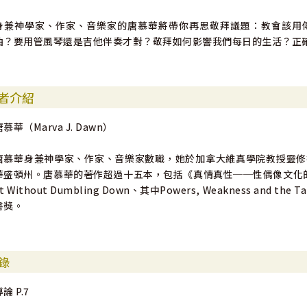
身兼神學家、作家、音樂家的唐慕華將帶你再思敬拜議題：教會該用
曲？要用管風琴還是吉他伴奏才對？敬拜如何影響我們每日的生活？正
者介紹
唐慕華（Marva J. Dawn）
唐慕華身兼神學家、作家、音樂家數職，她於加拿大維真學院教授靈修
華盛頓州。唐慕華的著作超過十五本，包括《真情真性──性偶像文化的批
t Without Dumbling Down、其中Powers, Weakness and th
書獎。
錄
論 P.7