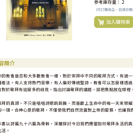
參考庫存量：
2
(可訂購商品，若庫存
加入購物車
容簡介
你的教會是否和大多數教會一樣，對於崇拜中不同的敬拜方式，有過一
種看法。有人支持熱門音樂，有人偏好傳統聖詩，教會可以怎麼樣透過
會對於敬拜有這麼多的歧見，指出討論敬拜的議題，該把焦點放在哪裡
敬拜的真諦，不只是唱唱詩歌跳跳舞，而是獻上生命中的每一天來榮耀
的一環。合神心意的敬拜，不僅使我們自然流露對上帝的愛慕，也讓我
本書以詩篇九十六篇為骨幹，深層探討今日我們應當如何敬拜永活的真
生活。