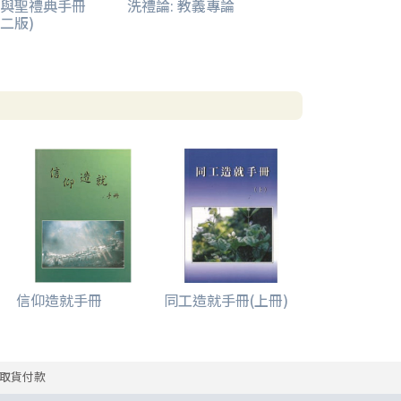
與聖禮典手冊
洗禮論: 教義專論
(二版)
信仰造就手冊
同工造就手冊(上冊)
取貨付款