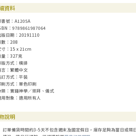
細資料
原書號：A1205A
SBN：9789861987064
出版日期：20191110
頁數：208
寸：15 x 21cm
重量：327克
排版方式：橫排
語言：繁體中文
裝訂方式：平裝
印刷方式：單色印刷
分類：實踐神學／崇拜、儀式
適用對象：適用所有人
物說明
訂單備貨時間約3-5天不包含週末及國定假日，庫存足夠為當日或隔