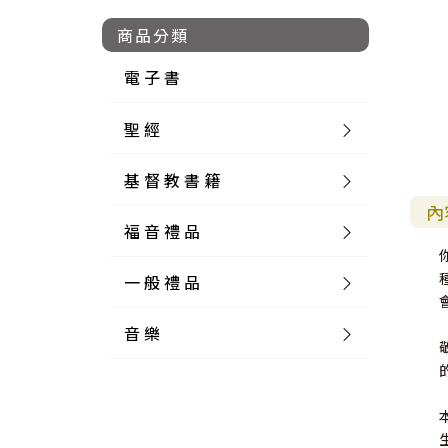
商品分類
電 子 書
聖 經
基 督 教 書 籍
新 舊 約 聖 經
內
福 音 禮 品
簡 體 聖 經
聖 經 論 叢
和 合 本
一 般 禮 品
英 文 聖 經
神 學 類
福 音 飾 品 配 件
和 合 本 標 點
參 考 書 工 具 書
音 樂
外 文 聖 經
實 踐 神 學
福 音 家 飾 用 品
一 般 卡 片
新 標 點 和 合 本
K J V
摩 西 五 經
系 統 神 學
福 音 項 鍊
讀 經 法
中 外 文 聖 經
教 會 歷 史
福 音 生 活 雜 貨
一 般 文 具
詩 本 樂 譜
和 合 本 修 訂 版
E S V
歷 史 書
神 、 創 造
宣 教 差 傳
福 音 耳 環 / 耳 夾
福 音 桌 飾 品
萬 用 卡
釋 經 法
創 世 記
註 釋 本 聖 經
生 命 造 就
福 音 食 器 廚 房
食 器 廚 房
C D
現 代 中 文 譯 本
G N B
和 合 本 / N I V
舊 約 註 釋
基 督
社 會 參 與
歷 史
福 音 手 環 / 手 鍊
福 音 布 軸 掛 畫
福 音 服 飾 布 品
貼 紙
日 記 . 筆 記
音 樂 叢 書
聖 經 概 論
出 埃 及 記
約 書 亞 記