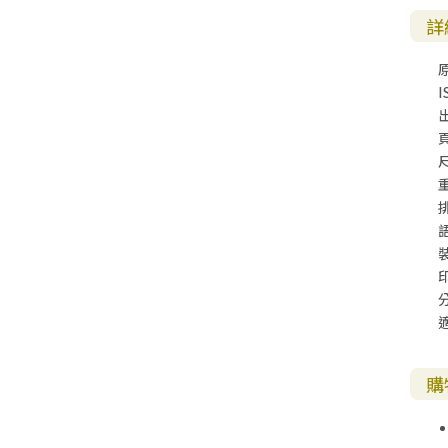
詳
I
尺
購