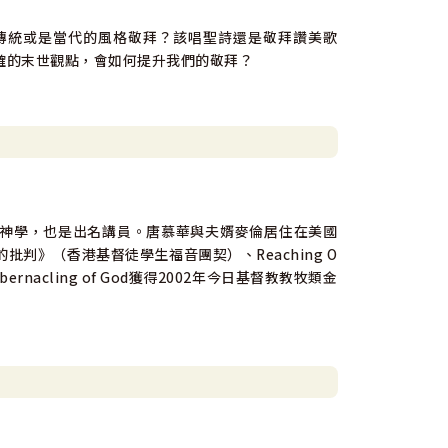
傳統或是當代的風格敬拜？該唱聖詩還是敬拜讚美歌
確的末世觀點，會如何提升我們的敬拜？
神學，也是出名講員。唐慕華與夫婿麥倫居住在美國
判》（香港基督徒學生福音團契）、Reaching O
e Tabernacling of God獲得2002年今日基督教教牧類金