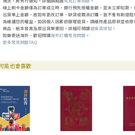
情況，將另行通知。詳細請點選
常見訂單問題
。
線上刷卡金額僅為訂單成立時，銀行預先授權金額，並未立即扣款，
出貨單上金額，故如有更改訂單、缺貨或取消訂購，皆不會有刷退程
為維護您的權益，如因個人因素欲辦理退貨，請維持產品原狀並依原
商品、紙本發票及原出貨單寄回。詳細可閱讀
退換貨須知
。
如需寄送海外，歡迎閱讀
海外訂購常見問題
。
更多常見問題FAQ
可能也會喜歡