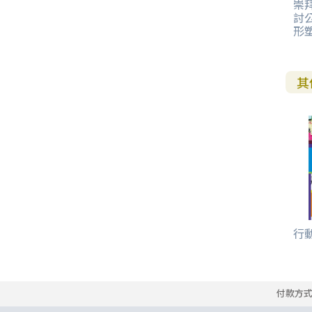
崇
討
形
其
行動
付款方