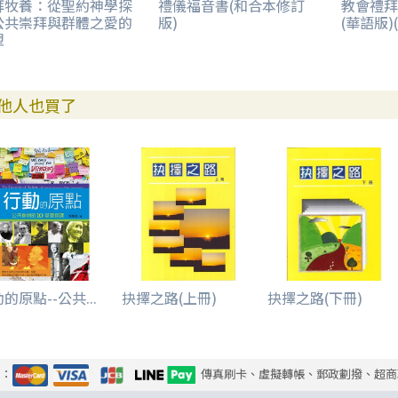
拜牧養：從聖約神學探
禮儀福音書(和合本修訂
教會禮拜
公共崇拜與群體之愛的
版)
(華語版)
塑
他人也買了
的原點--公共...
抉擇之路(上冊)
抉擇之路(下冊)
式：
傳真刷卡、虛擬轉帳、郵政劃撥、超商