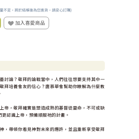
數量不足，將於結帳後為您進貨，請安心訂購)
加入喜愛商品
番討論？敬拜的論戰當中，人們往往想要支持其中一
敬拜培養會友的信心？唐慕華會幫助你瞭解為什麼教
。
上帝，敬拜確實是塑造成熟的基督徒靈命，不可或缺
們更認識上帝，預備順服祂的計畫。
神，帶領你看見神對未來的應許，並且重新享受敬拜