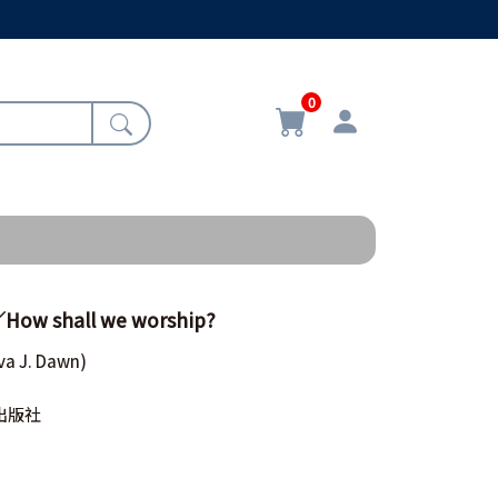
0
 shall we worship?
va J. Dawn)
出版社