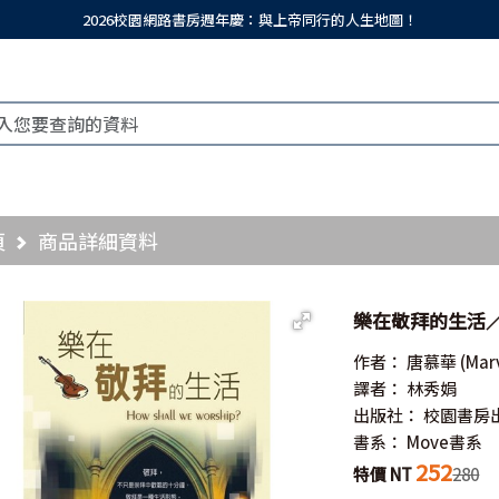
2026校園網路書房週年慶：與上帝同行的人生地圖！
頁
商品詳細資料
樂在敬拜的生活／How
作者：
唐慕華
(Mar
譯者：
林秀娟
出版社：
校園書房
書系：
Move書系
252
特價 NT
280