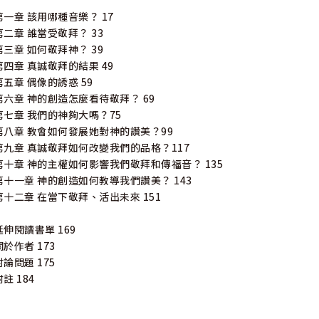
第一章 該用哪種音樂？ 17
第二章 誰當受敬拜？ 33
第三章 如何敬拜神？ 39
第四章 真誠敬拜的結果 49
第五章 偶像的誘惑 59
第六章 神的創造怎麼看待敬拜？ 69
第七章 我們的神夠大嗎？75
第八章 教會如何發展她對神的讚美？99
第九章 真誠敬拜如何改變我們的品格？117
第十章 神的主權如何影響我們敬拜和傳福音？ 135
第十一章 神的創造如何教導我們讚美？ 143
第十二章 在當下敬拜、活出未來 151
延伸閱讀書單 169
關於作者 173
討論問題 175
附註 184