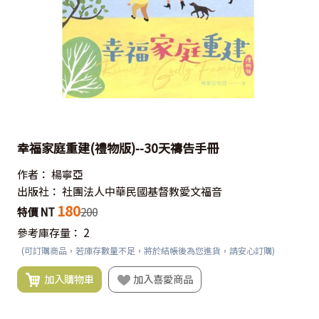
幸福家庭重建(禮物版)--30天禱告手冊
作者：
楊寧亞
出版社：
社團法人中華民國基督教愛文福音
180
特價 NT
200
參考庫存量：
2
(可訂購商品，若庫存數量不足，將於結帳後為您進貨，請安心訂購)
加入購物車
加入喜愛商品