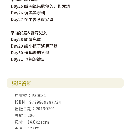
Day25 斷開祖先遺傳的罪和咒詛
Day26 復興與孝親
Day27 在主裏孝敬父母
幸福家庭&養育兒女
Day28 關懷兒童
Day29 讓小孩子遇見耶穌
Day30 作稱職的父母
Day31 母親的禱告
詳細資料
原書號：P30031
ISBN：9789869787734
出版日期：20190701
頁數：206
尺寸：14.8x21cm
重量：275克