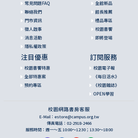
常見問題FAQ
全館新品
聯絡我們
館長推薦
門市資訊
禮品專區
徵人啟事
校園書饗
消息活動
即將登場
隱私權政策
注目優惠
訂閱服務
校園書饗特惠
校園電子報
全部特惠案
《每日活水》
預約專區
《校園雜誌》
OPEN學習
校園網路書房客服
E-Mail：
estore@campus.org.tw
傳真電話：02-2918-2466
服務時間：週一～五 10:00～12:30；13:30～18:00