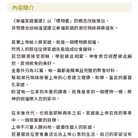
內容簡介
《幸福家庭重建》以「禮物書」的概念改版推出，
非常適合送給渴望建立幸福家庭的弟兄姊妹與慕道友。
其實上帝給人類家庭，就是一個禮物跟祝福，
然而人的罪往往使家庭失能造成社會破碎，
若您願意接受耶穌，學習彼此相愛，神會使您經歷彼此饒
恕、罪得赦免的美好。
全書共分為31篇，每一篇都是簡單且完整的聚會材料，
幫助弟兄姊妹按著上帝的心意建立健康、和樂、富足的基督
化家庭，
盼望每一位拿到本書的讀者，就像是拿到一個禮物一樣，將
神的祝福帶入您的家中。
在末後世代，也就是耶穌再來之前，家庭是上帝百姓的事奉
中，一個很重要的目標。
上帝不只要人歸向祂，還要改變人的家庭。
若基督徒在堂會裏活出合上帝心意的生活，自己的家卻沒有