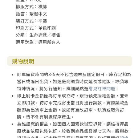
排版方式：橫排
語言：繁體中文
裝訂方式：平裝
印刷方式：單色印刷
分類：生命造就／禱告
適用對象：適用所有人
購物說明
訂單備貨時間約3-5天不包含週末及國定假日，庫存足夠為
當日或隔日出貨，如遇廠商調貨時間延長或絕版、缺貨等
特殊情況，將另行通知。詳細請點選
常見訂單問題
。
線上刷卡金額僅為訂單成立時，銀行預先授權金額，並未
立即扣款，待訂單完成寄出當日將進行請款，實際請款金
額即為出貨單上金額，故如有更改訂單、缺貨或取消訂
購，皆不會有刷退程序產生。
為維護您的權益，如因個人因素欲辦理退貨，請維持產品
原狀並依原包裝包好，於收到商品鑑賞期七天內，將與欲