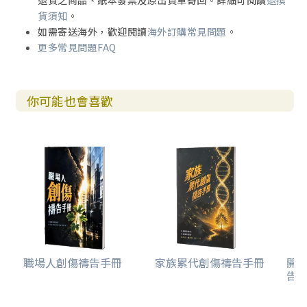
退貨之商品、紙本發票及原出貨單寄回。詳細可閱讀
退換
貨須知
。
如需寄送海外，歡迎閱讀
海外訂購常見問題
。
更多常見問題FAQ
你可能也會喜歡
職場人創傷禱告手冊
家族累代創傷禱告手冊
開
告(