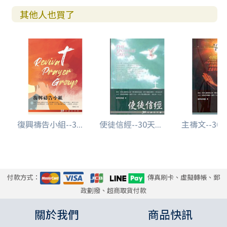
其他人也買了
復興禱告小組--3...
使徒信經--30天...
主禱文--30天
付款方式：
傳真刷卡、虛擬轉帳、郵
政劃撥、超商取貨付款
關於我們
商品快訊