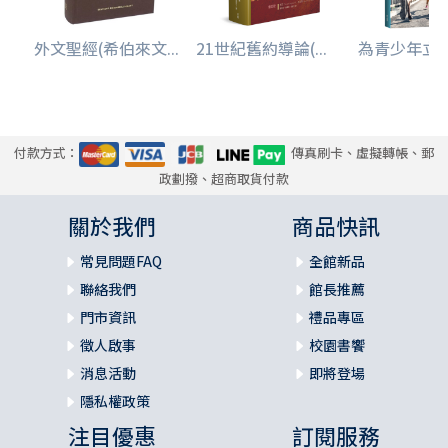
外文聖經(希伯來文...
21世紀舊約導論(...
為青少年立界線
付款方式：
傳真刷卡、虛擬轉帳、郵
政劃撥、超商取貨付款
關於我們
商品快訊
常見問題FAQ
全館新品
聯絡我們
館長推薦
門市資訊
禮品專區
徵人啟事
校園書饗
消息活動
即將登場
隱私權政策
注目優惠
訂閱服務