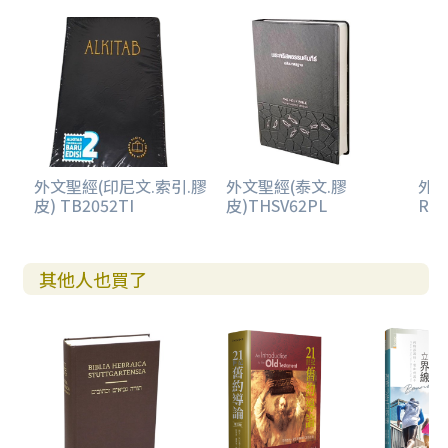
外文聖經(印尼文.索引.膠
外文聖經(泰文.膠
外文
皮) TB2052TI
皮)THSV62PL
RVV
其他人也買了