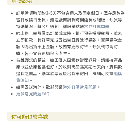
購物說明
訂單備貨時間約3-5天不包含週末及國定假日，庫存足夠為
當日或隔日出貨，如遇廠商調貨時間延長或絕版、缺貨等
特殊情況，將另行通知。詳細請點選
常見訂單問題
。
線上刷卡金額僅為訂單成立時，銀行預先授權金額，並未
立即扣款，待訂單完成寄出當日將進行請款，實際請款金
額即為出貨單上金額，故如有更改訂單、缺貨或取消訂
購，皆不會有刷退程序產生。
為維護您的權益，如因個人因素欲辦理退貨，請維持產品
原狀並依原包裝包好，於收到商品鑑賞期七天內，將與欲
退貨之商品、紙本發票及原出貨單寄回。詳細可閱讀
退換
貨須知
。
如需寄送海外，歡迎閱讀
海外訂購常見問題
。
更多常見問題FAQ
你可能也會喜歡