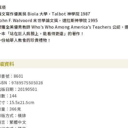
獎項
論文寫作優異獎 Biola 大學，Talbot 神學院 1987
John F. Walvoord 末世學論文獎，達拉斯神學院 1995
榮獲全美優秀教師 Who's Who Among America's Teachers 公認
一本「站在巨人肩膀上，能看得更遠」的著作！
一份給華人教會的珍貴禮物！
細資料
原書號：8601
SBN：9789575505028
出版日期：20190501
頁數：144
寸：15.5x21.5cm
重量：366克
排版方式：橫排
語言：繁體中文