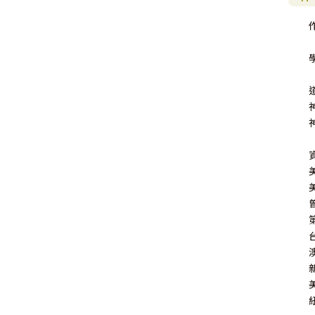
教 牧 書 信