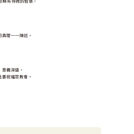
耶穌有得救的智慧，
的真理一一陳述，
，意義深遠，
此書祝福眾教會。
，