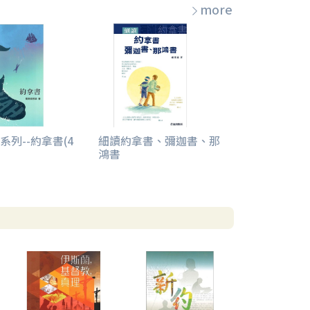
more
系列--約拿書(4
細讀約拿書、彌迦書、那
鴻書