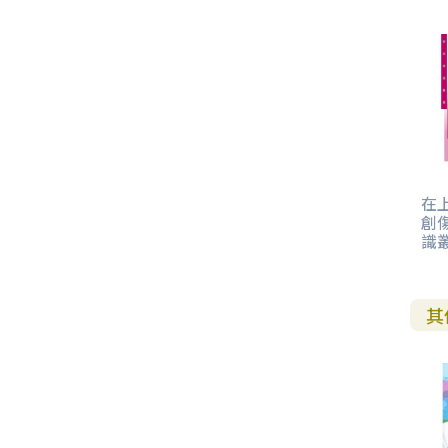
在
創
識叢
其