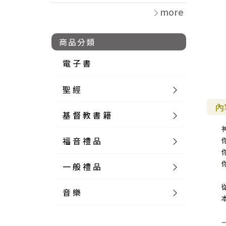
more
商品分類
電 子 書
聖 經
內
基 督 教 書 籍
新 舊 約 聖 經
福 音 禮 品
簡 體 聖 經
聖 經 論 叢
和 合 本
一 般 禮 品
英 文 聖 經
神 學 類
福 音 飾 品 配 件
和 合 本 標 點
參 考 書 工 具 書
音 樂
外 文 聖 經
實 踐 神 學
福 音 家 飾 用 品
一 般 卡 片
新 標 點 和 合 本
K J V
摩 西 五 經
系 統 神 學
福 音 項 鍊
讀 經 法
中 外 文 聖 經
教 會 歷 史
福 音 生 活 雜 貨
一 般 文 具
詩 本 樂 譜
和 合 本 修 訂 版
E S V
歷 史 書
神 、 創 造
宣 教 差 傳
福 音 耳 環 / 耳 夾
福 音 桌 飾 品
萬 用 卡
釋 經 法
創 世 記