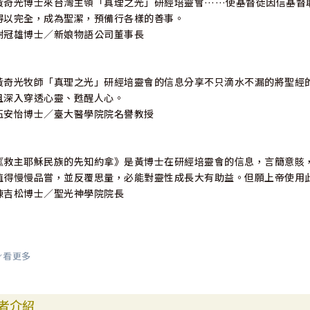
黃奇光博士來台灣主領「真理之光」研經培靈會……使基督徒因信基督
得以完全，成為聖潔，預備行各樣的善事。
謝冠雄博士／新娘物語公司董事長
黃奇光牧師「真理之光」研經培靈會的信息分享不只滴水不漏的將聖經
且深入穿透心靈、甦醒人心。
伍安怡博士／臺大醫學院院名譽教授
《救主耶穌民族的先知約拿》是黃博士在研經培靈會的信息，言簡意賅
值得慢慢品嘗，並反覆思量，必能對靈性成長大有助益。但願上帝使用
陳吉松博士／聖光神學院院長
看更多
「真理之光」研經培靈會……在這彎曲悖謬、資訊氾濫、信息真真假假
讓人難以分辨的世代裡，為神發出又真又活的聲音！
陳敬智／中國主日學協會總幹事
者介紹