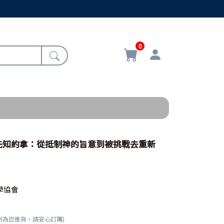
0
先知約拿：從抵制神的旨意到被挑戰去重新
學協會
刻為您進貨，請安心訂購)