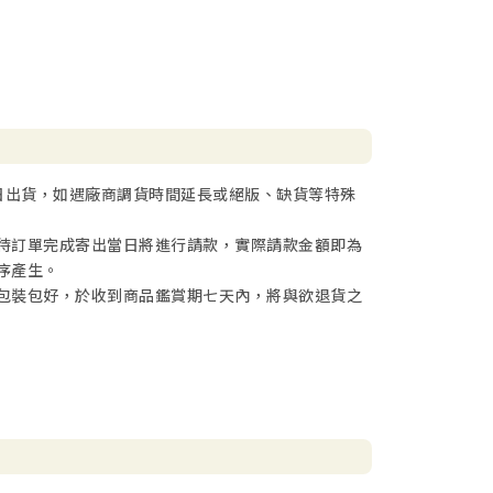
日出貨，如遇廠商調貨時間延長或絕版、缺貨等特殊
待訂單完成寄出當日將進行請款，實際請款金額即為
序產生。
包裝包好，於收到商品鑑賞期七天內，將與欲退貨之