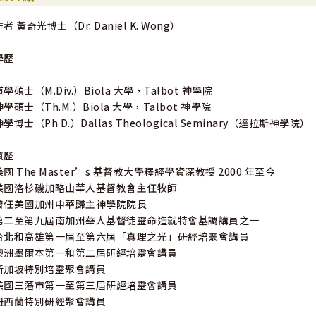
作者 黃奇光博士（Dr. Daniel K. Wong）
黃奇光牧師奠基於純正的信仰與正確的解經，透過學術靈修並重的培靈
學歷
能使聽（讀）者領會神話語的豐富，活出神喜悅的生命！
李慎政牧師／台北市中華基督教浸信會慈光堂主任牧師
道學碩士（M.Div.）Biola 大學，Talbot 神學院
神學碩士（Th.M.）Biola 大學，Talbot 神學院
神學博士（Ph.D.）Dallas Theological Seminary（達拉斯神學院）
黃牧師的講座特色是「按照正意分解真道」、「條列要點使人容易掌握
「聚會平實與扎實、樸實無華」，以上種種鮮明特色都讓人印象深刻。
資歷
于厚恩牧師／台灣遠東福音會總幹事
美國 The Master’s 基督教大學釋經學資深教授 2000 年至今
美國洛杉磯加略山華人基督教會主任牧師
曾任美國加州中華歸主神學院院長
黃博士的講道忠於聖經而高舉基督，鼓勵人勇於信靠那穩固可靠的上帝
第二至第九屆南加州華人基督徒靈命造就特會基調講員之一
他的信息是華人教會的珍寶，不容錯過。
台北和高雄第一屆至第六屆「真理之光」研經培靈會講員
張慧康牧師／高雄宣道會內惟堂主任牧師
澳洲墨爾本第一和第二屆研經培靈會講員
新加坡特別培靈聚會講員
美國三藩市第一至第三屆研經培靈會講員
紐西蘭特別研經聚會講員