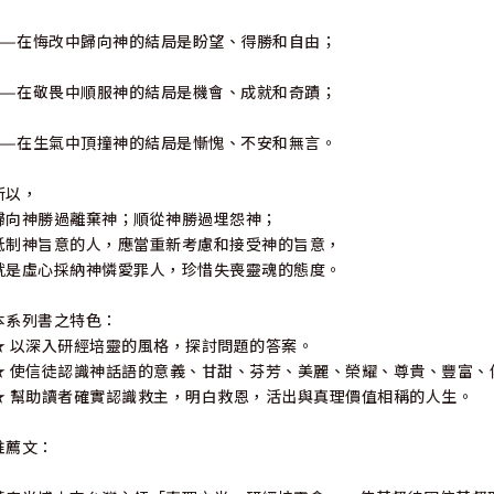
——在悔改中歸向神的結局是盼望、得勝和自由；
——在敬畏中順服神的結局是機會、成就和奇蹟；
——在生氣中頂撞神的結局是慚愧、不安和無言。
所以，
歸向神勝過離棄神；順從神勝過埋怨神；
抵制神旨意的人，應當重新考慮和接受神的旨意，
就是虛心採納神憐愛罪人，珍惜失喪靈魂的態度。
本系列書之特色：
★ 以深入研經培靈的風格，探討問題的答案。
★ 使信徒認識神話語的意義、甘甜、芬芳、美麗、榮耀、尊貴、豐富、
★ 幫助讀者確實認識救主，明白救恩，活出與真理價值相稱的人生。
推薦文：