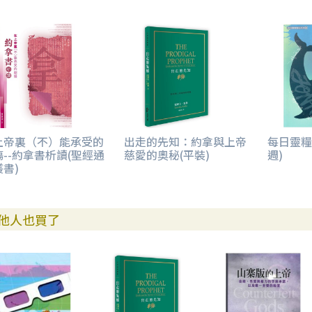
上帝裏（不）能承受的
出走的先知：約拿與上帝
每日靈糧
傷--約拿書析讀(聖經通
慈愛的奧秘(平裝)
週)
書)
他人也買了