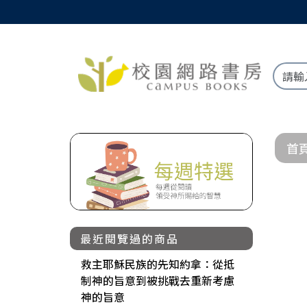
首
最近閱覽過的商品
救主耶穌民族的先知約拿：從抵
制神的旨意到被挑戰去重新考慮
神的旨意