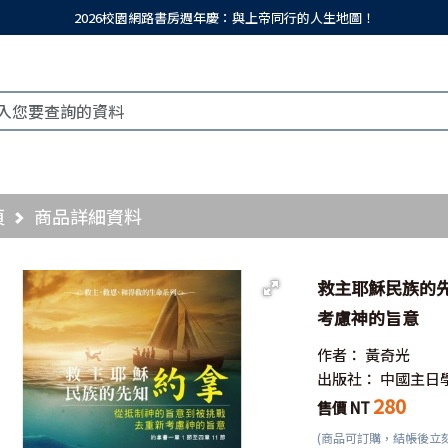
2026校園網路書房週年慶：與上帝同行的人生地圖！
頁
商品詳細資料
救主耶穌民族的
考慮神的旨意
作者：
黃奇光
出版社：
中國主日
280
售價 NT
(商品可訂購，結帳後立