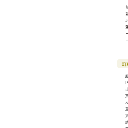
詳
I
尺