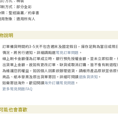
裝訂方式：精裝
印刷方式：部分全彩
分類：聖經論叢／約拿書
適用對象：適用所有人
物說明
訂單備貨時間約3-5天不包含週末及國定假日，庫存足夠為當日或隔
情況，將另行通知。詳細請點選
常見訂單問題
。
線上刷卡金額僅為訂單成立時，銀行預先授權金額，並未立即扣款，
出貨單上金額，故如有更改訂單、缺貨或取消訂購，皆不會有刷退程
為維護您的權益，如因個人因素欲辦理退貨，請維持產品原狀並依原
商品、紙本發票及原出貨單寄回。詳細可閱讀
退換貨須知
。
如需寄送海外，歡迎閱讀
海外訂購常見問題
。
更多常見問題FAQ
可能也會喜歡