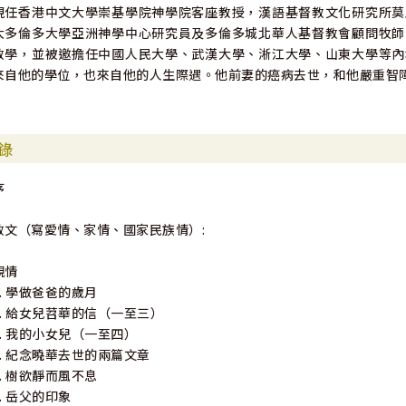
現任香港中文大學崇基學院神學院客座教授，漢語基督教文化研究所莫
大多倫多大學亞洲神學中心研究員及多倫多城北華人基督教會顧問牧師
教學，並被邀擔任中國人民大學、武漢大學、淅江大學、山東大學等內
來自他的學位，也來自他的人生際遇。他前妻的癌病去世，和他嚴重智
錄
序
散文（寫愛情、家情、國家民族情）:
親情
1. 學做爸爸的歲月
2. 給女兒苕華的信（一至三）
3. 我的小女兒（一至四）
4. 紀念曉華去世的兩篇文章
5. 樹欲靜而風不息
6. 岳父的印象