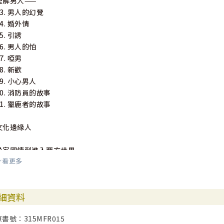
理解男人——
13. 男人的幻覺
14. 婚外情
5. 引誘
16. 男人的怕
7. 啞男
8. 新歡
19. 小心男人
20. 消防員的故事
21. 獵鹿者的故事
文化邊緣人
從家國情到進入西方世界——
看更多
1. 另一個世界的青年
2. 愛恨中國人
3. 劉平遇賊
細資料
4. 沈冤得雪，初露曙光──寫在「南京大屠殺」六十周年前夕
5. 我的中國夢【《基督日報》2005. 9】
原書號：315MFR015
6. 樂意做個邊緣人