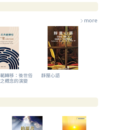
more
範轉移：後世俗
靜屋心語
之概念的演變