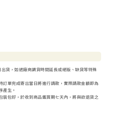
日出貨，如遇廠商調貨時間延長或絕版、缺貨等特殊
待訂單完成寄出當日將進行請款，實際請款金額即為
序產生。
包裝包好，於收到商品鑑賞期七天內，將與欲退貨之