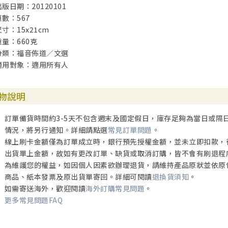
出版日期：20120101
7. 在狹縫中的下一代
頁數：567
8. 有中國傳統的下一代
尺寸：15x21cm
9. 有西方傳統的下一代
重量：660克
10. 他們在北歐長大
分類：福音佈道／文選
11. 金髮的中國迷
適用對象：適用所有人
他國的美與醜、厭與樂——
12. 牛津留痕
物說明
13. 牛津的孤單
14. 樓上樓下
訂單備貨時間約3-5天不包含週末及國定假日，庫存足夠為當日或隔
15. 英倫三論（之一）：「小器種」情結
情況，將另行通知。詳細請點選
常見訂單問題
。
16. 英倫三論（之二）：「大鼻子」情結
線上刷卡金額僅為訂單成立時，銀行預先授權金額，並未立即扣款，
17. 英倫三論（之二）：「賤」、「格」
出貨單上金額，故如有更改訂單、缺貨或取消訂購，皆不會有刷退程
18. 失落的一代
為維護您的權益，如因個人因素欲辦理退貨，請維持產品原狀並依原
9. 微笑
商品、紙本發票及原出貨單寄回。詳細可閱讀
退換貨須知
。
20. 寵壞孩子綜合徵候
如需寄送海外，歡迎閱讀
海外訂購常見問題
。
21. 「港人治加」——我的發夢政綱
更多常見問題FAQ
2. 我愛
23. 我的左鄰，我的右里