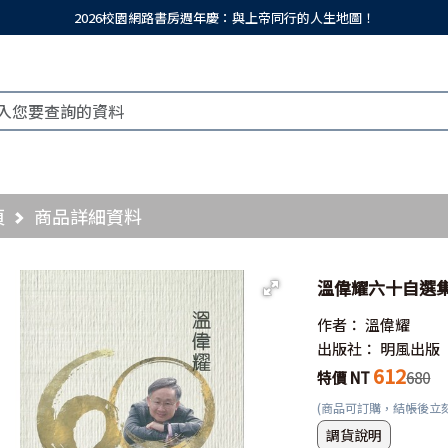
2026校園網路書房週年慶：與上帝同行的人生地圖！
頁
商品詳細資料
溫偉耀六十自選
作者：
溫偉耀
出版社：
明風出版
612
特價 NT
680
(商品可訂購，結帳後立
調貨說明