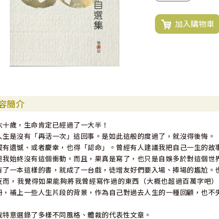
加入購物車
容簡介
六十歲，生命肯定已經過了一大半！
人生是沒有「再活一次」這回事。是如此這般的度過了，就沒得後悔。
縱有遺憾、或者慶幸，也得「認命」。曾經有人建議我把自己一生的故
但我始終沒有這個衝動。而且，果真是寫了，也只是自娛多於對這個世
有了一本這樣的書，就成了一台戲，徒增友好們要入場、捧場的尷尬。
反而，我覺得如果能夠將我曾經寫作過的東西（大概也超過百萬字吧）
冊，補上一些人生片段的背景，作為自己對過去人生的一種回顧，也不
我特意選錄了多樣不同風格、體裁的代表性文章。