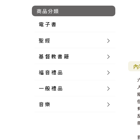
商品分類
電 子 書
聖 經
基 督 教 書 籍
新 舊 約 聖 經
內
福 音 禮 品
簡 體 聖 經
聖 經 論 叢
和 合 本
一 般 禮 品
英 文 聖 經
神 學 類
福 音 飾 品 配 件
和 合 本 標 點
參 考 書 工 具 書
音 樂
外 文 聖 經
實 踐 神 學
福 音 家 飾 用 品
一 般 卡 片
新 標 點 和 合 本
K J V
摩 西 五 經
系 統 神 學
福 音 項 鍊
讀 經 法
中 外 文 聖 經
教 會 歷 史
福 音 生 活 雜 貨
一 般 文 具
詩 本 樂 譜
和 合 本 修 訂 版
E S V
歷 史 書
神 、 創 造
宣 教 差 傳
福 音 耳 環 / 耳 夾
福 音 桌 飾 品
萬 用 卡
釋 經 法
創 世 記
註 釋 本 聖 經
生 命 造 就
福 音 食 器 廚 房
食 器 廚 房
C D
現 代 中 文 譯 本
G N B
和 合 本 / N I V
舊 約 註 釋
基 督
社 會 參 與
歷 史
福 音 手 環 / 手 鍊
福 音 布 軸 掛 畫
福 音 服 飾 布 品
貼 紙
日 記 . 筆 記
音 樂 叢 書
聖 經 概 論
出 埃 及 記
約 書 亞 記