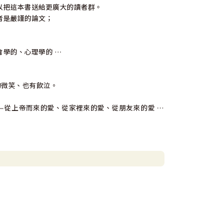
以把這本書送給更廣大的讀者群。
者是嚴謹的論文；
學的、心理學的 …
的微笑、也有飲泣。
—從上帝而來的愛、從家裡來的愛、從朋友來的愛 …