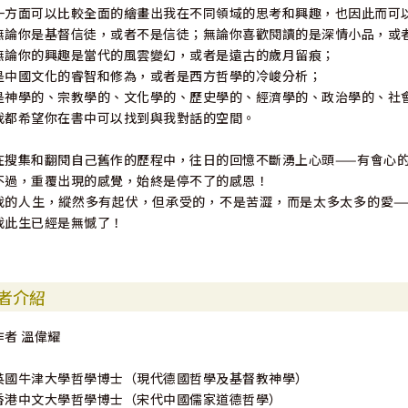
一方面可以比較全面的繪畫出我在不同領域的思考和興趣，也因此而可
無論你是基督信徒，或者不是信徒；無論你喜歡閱讀的是深情小品，或
無論你的興趣是當代的風雲變幻，或者是遠古的歲月留痕；
是中國文化的睿智和修為，或者是西方哲學的冷峻分析；
是神學的、宗教學的、文化學的、歷史學的、經濟學的、政治學的、社會
我都希望你在書中可以找到與我對話的空間。
在搜集和翻閱自己舊作的歷程中，往日的回憶不斷湧上心頭——有會心
不過，重覆出現的感覺，始終是停不了的感恩！
我的人生，縱然多有起伏，但承受的，不是苦澀，而是太多太多的愛—
我此生已經是無憾了！
者介紹
作者 溫偉耀
英國牛津大學哲學博士（現代德國哲學及基督教神學）
香港中文大學哲學博士（宋代中國儒家道德哲學）