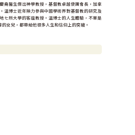
慶堯醫生傑出神學教授，基督教卓越使團會長，加拿
。溫博士近年殃力參與中國學術界對基督教的研究及
地七所大學的客座教授。溫博士的人生體驗，不單是
障的女兒，都帶給他很多人生和信仰上的突破。