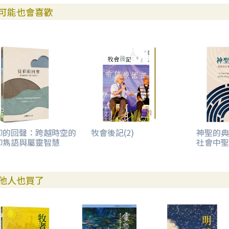
24. 歐城憶思
可能也會喜歡
5. 紅燈
6. 望洋
27. 日本姑娘與俄國舞男
28. 日本人——緊張、誇張和矛盾
29. 日本人的控制慾
人生的點滴反思
. 偏見
. 看見
3. 愛與欲
仰的回聲：跨越時空的
牧會後記(2)
神聖的典
仰雋語與屬靈智慧
社會中聖
4. 愛是代替
5. 「夠用」經濟學
6. 「夠用」權力學
7. 公眾人物
他人也買了
. 興趣
訪問，報導：
1. 溫偉耀——處身好丈夫與好爸爸的夾縫【《明報》1996. 7. 19】