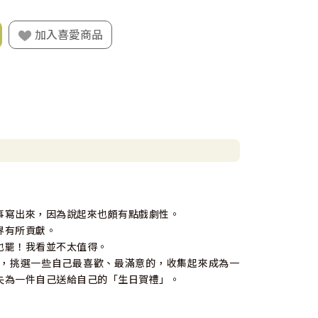
加入喜愛商品
事寫出來，因為說起來也頗有點戲劇性。
界有所貢獻。
也罷！我看並不太值得。
，挑選一些自己最喜歡、最滿意的，收集起來成為一
失為一件自己送給自己的「生日賀禮」。