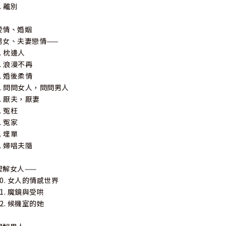
. 離別
愛情、婚姻
男女、夫妻戀情——
1. 枕邊人
2. 浪漫不再
3. 婚後柔情
4. 問問女人，問問男人
5. 厭夫，厭妻
. 冤枉
. 冤家
. 埋單
9. 婦唱夫隨
理解女人——
10. 女人的情感世界
11. 魔鏡與受哄
12. 候機室的她