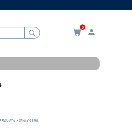
0
集
刻為您進貨，請安心訂購)