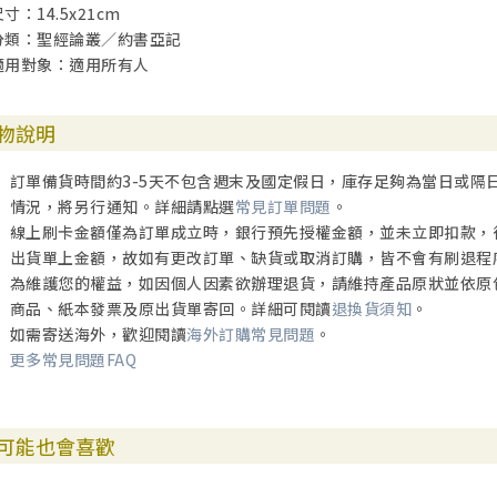
寸：14.5x21cm
分類：聖經論叢／約書亞記
適用對象：適用所有人
物說明
訂單備貨時間約3-5天不包含週末及國定假日，庫存足夠為當日或隔
情況，將另行通知。詳細請點選
常見訂單問題
。
線上刷卡金額僅為訂單成立時，銀行預先授權金額，並未立即扣款，
出貨單上金額，故如有更改訂單、缺貨或取消訂購，皆不會有刷退程
為維護您的權益，如因個人因素欲辦理退貨，請維持產品原狀並依原
商品、紙本發票及原出貨單寄回。詳細可閱讀
退換貨須知
。
如需寄送海外，歡迎閱讀
海外訂購常見問題
。
更多常見問題FAQ
可能也會喜歡