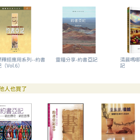
際釋經應用系列--約書
靈糧分享-約書亞記
清晨嗎哪
（Vol.6）
記
他人也買了