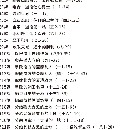
第2課 約書亞記引言：要剛強壯膽（一1-18）
第3課 喇合：迦南信心勇士（二1-24）
第4課 過約旦河（三1-17）
第5課 立石為記：信仰的里程碑（四1-五1）
第6課 吉甲：迦南第一站（五2-15）
第7課 耶利哥：迦南首役（六1-27）
第8課 亞干犯罪（七1-26）
第9課 攻取艾城：遲來的勝利（八-29）
第10課 以巴路山宣讀律法（八30-35）
第11課 與基遍人立約（九1-27）
第12課 擊敗南方的亞摩利人（十1-15）
第13課 擊敗南方的亞摩利人（續）（十16-43）
第14課 擊敗北方的夏瑣聯盟（十一1-23）
第15課 擊敗的諸王名單（十二1-24）
第16課 約旦河東的分地（十三1-33）
第17課 迦勒得希伯崙為業（十四1-15）
第18課 分給猶大支派的土地（十五1-63）
第19課 分給以法蓮支派的土地（十六1-10）
第20課 分給瑪拿西半支派的土地（十七1-18）
第21課 分給其餘支派的土地（一）：便雅憫支派（十八1-28）