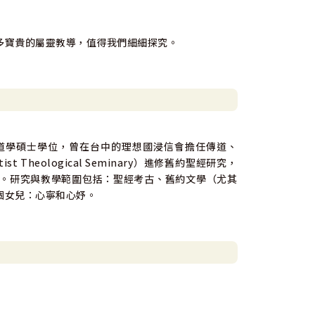
多寶貴的屬靈教導，值得我們細細探究。
道學碩士學位，曾在台中的理想國浸信會擔任傳道、
 Theological Seminary）進修舊約聖經研究，
。研究與教學範圍包括：聖經考古、舊約文學（尤其
個女兒：心寧和心妤。