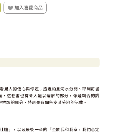
加入喜愛商品
看見人的信心與悖逆；透過約旦河水分開、耶利哥城
面，這卷書也有令人難以理解的部分，像是喇合的謊
得枯燥的部分，特別是有關各支派分地的記載。
壯膽」，以及最後一章的「至於我和我家，我們必定