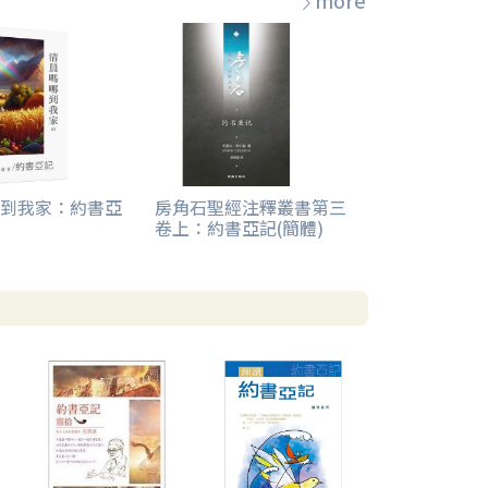
more
到我家：約書亞
房角石聖經注釋叢書第三
卷上：約書亞記(簡體)