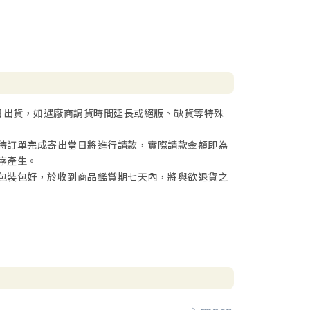
日出貨，如遇廠商調貨時間延長或絕版、缺貨等特殊
待訂單完成寄出當日將進行請款，實際請款金額即為
序產生。
包裝包好，於收到商品鑑賞期七天內，將與欲退貨之