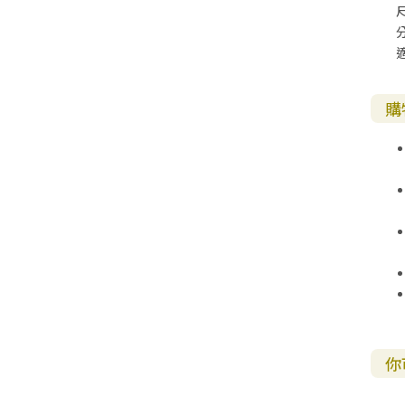
尺
購
你