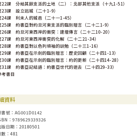
第22課 分給其餘支派的土地（二）：北部其他支派（十九1-51）
第23課 設立逃城（二十1-9）
第24課 利未人的城邑（二十一1-45）
第25課 約書亞對約旦河東支派的臨別贈言（二十二1-9）
第26課 約旦河東西岸的衝突：建壇傳言（二十二10-20）
第27課 約旦河東西岸衝突的化解（二十二21-34）
第28課 約書亞對以色列領袖的訓勉（二十三1-16）
第29課 約書亞在示劍的臨別贈言：歷史回顧（二十四1-13）
第30課 約書亞在示劍的臨別贈言：約的更新（二十四14-28）
第31課 約書亞記結語：約書亞世代的逝去（二十四29-33）
參考書目
細資料
原書號：AG001D0142
SBN：9789629339326
出版日期：20180501
頁數：481