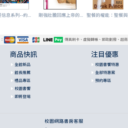
信息系列--約...
剛強壯膽回應上帝的...
聖餐的權能：聖餐與..
式：
傳真刷卡、虛擬轉帳、郵政劃撥、超商
商品快訊
注目優惠
全館新品
校園書饗特惠
館長推薦
全部特惠案
禮品專區
預約專區
校園書饗
即將登場
校園網路書房客服