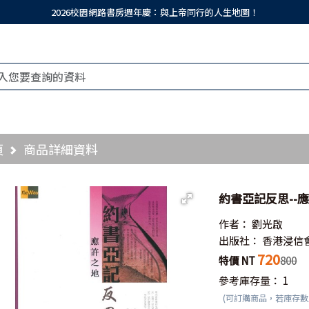
2026校園網路書房週年慶：與上帝同行的人生地圖！
頁
商品詳細資料
約書亞記反思--
作者：
劉光啟
出版社：
香港浸信
720
特價 NT
800
參考庫存量：
1
(可訂購商品，若庫存