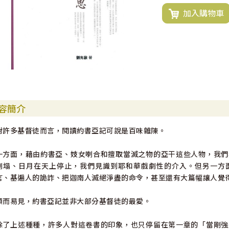
加入購物車
容簡介
對許多基督徒而言，閱讀約書亞記可說是百味雜陳。
一方面，藉由約書亞、妓女喇合和擅取當滅之物的亞干這些人物，我們
倒塌、日月在天上停止，我們見識到耶和華戲劇性的介入。但另一方
言、基遍人的詭詐、把迦南人滅絕淨盡的命令，甚至還有大篇幅讓人覺
顯而易見，約書亞記並非大部分基督徒的最愛。
除了上述種種，許多人對這卷書的印象，也只停留在第一章的「當剛強