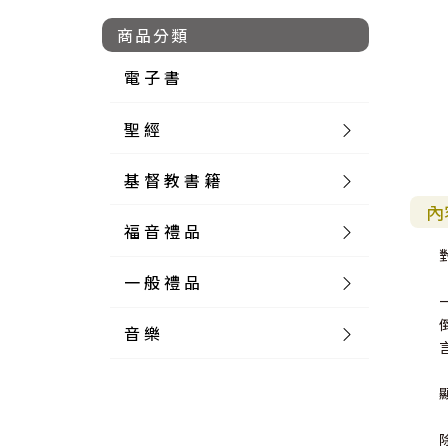
商品分類
電 子 書
聖 經
基 督 教 書 籍
新 舊 約 聖 經
內
福 音 禮 品
簡 體 聖 經
聖 經 論 叢
和 合 本
一 般 禮 品
英 文 聖 經
神 學 類
福 音 飾 品 配 件
和 合 本 標 點
參 考 書 工 具 書
音 樂
外 文 聖 經
實 踐 神 學
福 音 家 飾 用 品
一 般 卡 片
新 標 點 和 合 本
K J V
摩 西 五 經
系 統 神 學
福 音 項 鍊
讀 經 法
中 外 文 聖 經
教 會 歷 史
福 音 生 活 雜 貨
一 般 文 具
詩 本 樂 譜
和 合 本 修 訂 版
E S V
歷 史 書
神 、 創 造
宣 教 差 傳
福 音 耳 環 / 耳 夾
福 音 桌 飾 品
萬 用 卡
釋 經 法
創 世 記
註 釋 本 聖 經
生 命 造 就
福 音 食 器 廚 房
食 器 廚 房
C D
現 代 中 文 譯 本
G N B
和 合 本 / N I V
舊 約 註 釋
基 督
社 會 參 與
歷 史
福 音 手 環 / 手 鍊
福 音 布 軸 掛 畫
福 音 服 飾 布 品
貼 紙
日 記 . 筆 記
音 樂 叢 書
聖 經 概 論
出 埃 及 記
約 書 亞 記