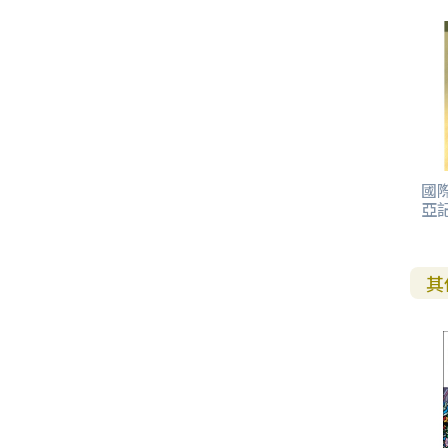
國
亞記
其