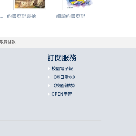
.
約書亞記靈拾
細讀約書亞記
取貨付款
訂閱服務
校園電子報
《每日活水》
《校園雜誌》
OPEN學習