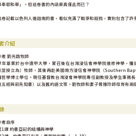
事奉耶和華」。但這卷書的內涵果真僅此而已？
這卷記載以色列人進迦南的書，看似充滿了戰爭和殺戮，實則包含了許
者介紹
作者 劉光啟牧師
早年畢業於台中逢甲大學，蒙召後在台灣浸信會神學院進修神學，獲
（並按立為）牧師，其後再赴美國南方浸信會神學院（Southern Baptist
獲哲學博士學位。現任基督教台灣浸會神學院專任副教授及學生事務長
是五經與前先知書）以及舊約語文等。劉牧師和妻子曾雅玲師母育有兩
錄
作者自序
第1課 約書亞記的結構與神學