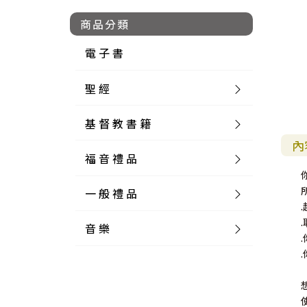
商品分類
電 子 書
聖 經
基 督 教 書 籍
新 舊 約 聖 經
內
福 音 禮 品
簡 體 聖 經
聖 經 論 叢
和 合 本
一 般 禮 品
英 文 聖 經
神 學 類
福 音 飾 品 配 件
和 合 本 標 點
參 考 書 工 具 書
音 樂
外 文 聖 經
實 踐 神 學
福 音 家 飾 用 品
一 般 卡 片
新 標 點 和 合 本
K J V
摩 西 五 經
系 統 神 學
福 音 項 鍊
讀 經 法
中 外 文 聖 經
教 會 歷 史
福 音 生 活 雜 貨
一 般 文 具
詩 本 樂 譜
和 合 本 修 訂 版
E S V
歷 史 書
神 、 創 造
宣 教 差 傳
福 音 耳 環 / 耳 夾
福 音 桌 飾 品
萬 用 卡
釋 經 法
創 世 記
註 釋 本 聖 經
生 命 造 就
福 音 食 器 廚 房
食 器 廚 房
C D
現 代 中 文 譯 本
G N B
和 合 本 / N I V
舊 約 註 釋
基 督
社 會 參 與
歷 史
福 音 手 環 / 手 鍊
福 音 布 軸 掛 畫
福 音 服 飾 布 品
貼 紙
日 記 . 筆 記
音 樂 叢 書
聖 經 概 論
出 埃 及 記
約 書 亞 記