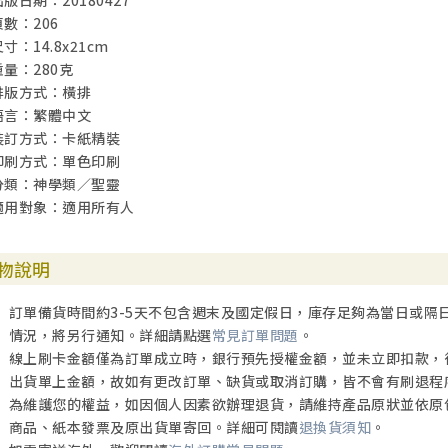
出版日期：20180427
頁數：206
寸：14.8x21cm
重量：280克
排版方式：橫排
語言：繁體中文
裝訂方式：卡紙精裝
印刷方式：單色印刷
分類：神學類／聖靈
適用對象：適用所有人
物說明
訂單備貨時間約3-5天不包含週末及國定假日，庫存足夠為當日或隔
情況，將另行通知。詳細請點選
常見訂單問題
。
線上刷卡金額僅為訂單成立時，銀行預先授權金額，並未立即扣款，
出貨單上金額，故如有更改訂單、缺貨或取消訂購，皆不會有刷退程
為維護您的權益，如因個人因素欲辦理退貨，請維持產品原狀並依原
商品、紙本發票及原出貨單寄回。詳細可閱讀
退換貨須知
。