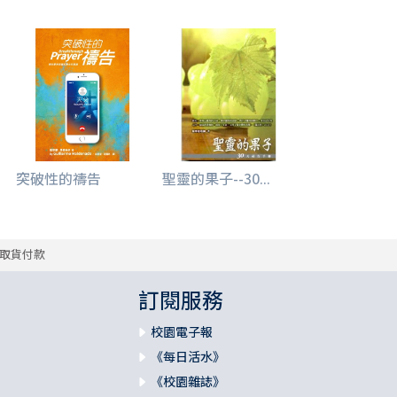
突破性的禱告
聖靈的果子--30...
取貨付款
訂閱服務
校園電子報
《每日活水》
《校園雜誌》