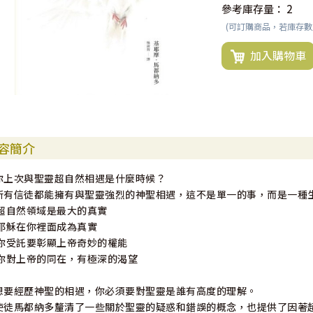
參考庫存量：
2
(可訂購商品，若庫存
加入購物車
容簡介
你上次與聖靈超自然相遇是什麼時候？
所有信徒都能擁有與聖靈強烈的神聖相遇，這不是單一的事，而是一種生活
.超自然領域是最大的真實
.耶穌在你裡面成為真實
.你受託要彰顯上帝奇妙的權能
.你對上帝的同在，有極深的渴望
想要經歷神聖的相遇，你必須要對聖靈是誰有高度的理解。
使徒馬都納多釐清了一些關於聖靈的疑惑和錯誤的概念，也提供了因著