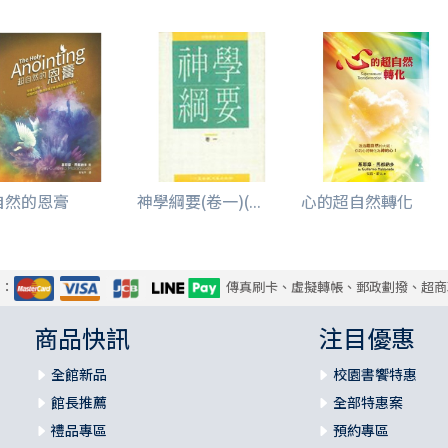
自然的恩膏
神學綱要(卷一)(...
心的超自然轉化
式：
傳真刷卡、虛擬轉帳、郵政劃撥、超商
商品快訊
注目優惠
全館新品
校園書饗特惠
館長推薦
全部特惠案
禮品專區
預約專區