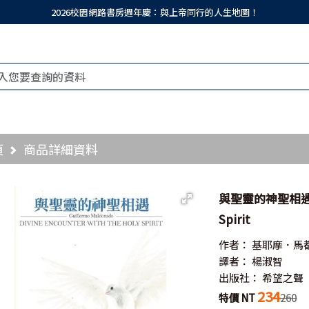
2026校園網路書房週年慶：與上帝同行的人生地圖！
頁
商品詳細資料
與聖靈的神聖相遇／Div
Spirit
作者：
基耶摩．馬
譯者：
楊淑智
出版社：
希望之聲
234
特價 NT
260