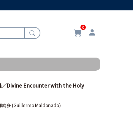
0
ine Encounter with the Holy
都納多
(Guillermo Maldonado)