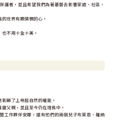
保護者，並且希望我們為著基督去影響家庭、社區、
傷的世界有顆憐憫的心。
，也不用十全十美。
地彰顯了上帝超自然的權能。
屬靈父親，並且至今仍在增長中。
暨工作夥伴安娜，還有他們的兩個兒子布萊恩、羅納