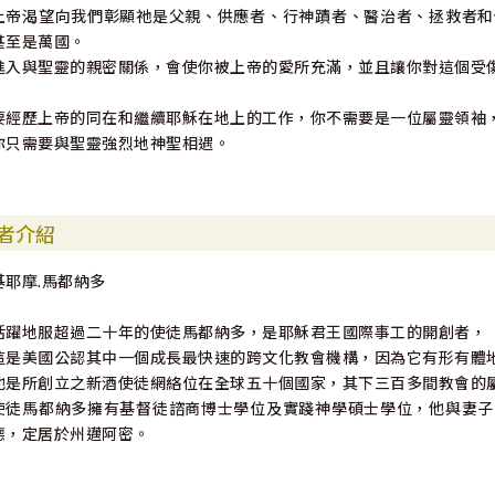
上帝渴望向我們彰顯祂是父親、供應者、行神蹟者、醫治者、拯救者和
甚至是萬國。
進入與聖靈的親密關係，會使你被上帝的愛所充滿，並且讓你對這個受
要經歷上帝的同在和繼續耶穌在地上的工作，你不需要是一位屬靈領袖
你只需要與聖靈強烈地神聖相遇。
者介紹
基耶摩.馬都納多
活躍地服超過二十年的使徒馬都納多，是耶穌君王國際事工的開創者，
這是美國公認其中一個成長最快速的跨文化教會機構，因為它有形有體
他是所創立之新酒使徒網絡位在全球五十個國家，其下三百多間教會的
使徒馬都納多擁有基督徒諮商博士學位及實踐神學碩士學位，他與妻子
德，定居於州邁阿密。