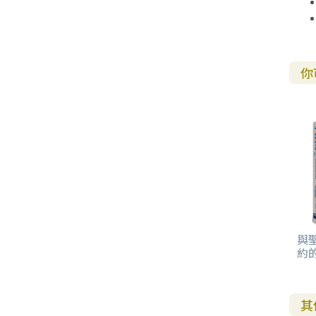
你
與
約
其