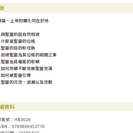
錄
導論－上帝的轉化同在於地
1.與聖靈的超自然相遇
2.什麼是聖靈的位格
3.聖靈的目的和任務
4.拒絕聖靈及其位格的相關之事
5.聖靈及其權能的彰顯
6.如何持續不斷地被聖靈充滿
7.如何被聖靈引導
8.聖靈的河流、浪潮以及流動
細資料
原書號：HB0026
SBN：9789869453776