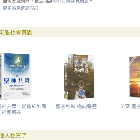
如需寄送海外，歡迎閱讀
海外訂購常見問題
。
更多常見問題FAQ
可能也會喜歡
聖神共舞：從舊約到新
聖靈引領 邁向豐盛
早安,聖靈
的神聖臨在
他人也買了