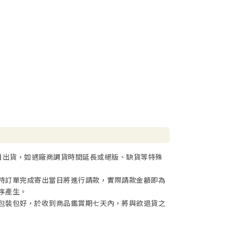
日出貨，如遇廠商調貨時間延長或絕版、缺貨等特殊
待訂單完成寄出當日將進行請款，實際請款金額即為
序產生。
包裝包好，於收到商品鑑賞期七天內，將與欲退貨之